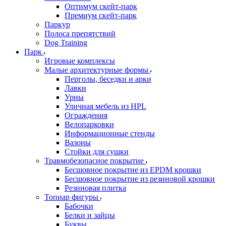
Оптимум скейт-парк
Премиум скейт-парк
Паркур
Полоса препятствий
Dog Training
Парк
Игровые комплексы
Малые архитектурные формы
Перголы, беседки и арки
Лавки
Урны
Уличная мебель из HPL
Ограждения
Велопарковки
Информационные стенды
Вазоны
Стойки для сушки
Травмобезопасное покрытие
Бесшовное покрытие из EPDM крошки
Бесшовное покрытие из резиновой крошки
Резиновая плитка
Топиар фигуры
Бабочки
Белки и зайцы
Буквы