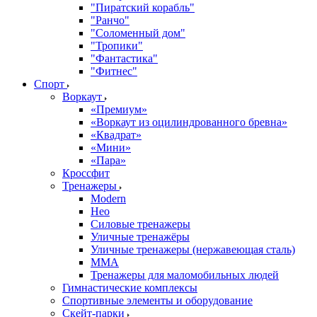
"Пиратский корабль"
"Ранчо"
"Соломенный дом"
"Тропики"
"Фантастика"
"Фитнес"
Спорт
Воркаут
«Премиум»
«Воркаут из оцилиндрованного бревна»
«Квадрат»
«Мини»
«Пара»
Кроссфит
Тренажеры
Modern
Нео
Силовые тренажеры
Уличные тренажёры
Уличные тренажеры (нержавеющая сталь)
ММА
Тренажеры для маломобильных людей
Гимнастические комплексы
Спортивные элементы и оборудование
Скейт-парки