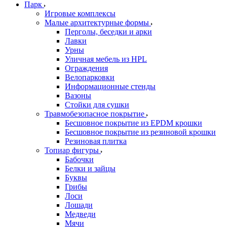
Парк
Игровые комплексы
Малые архитектурные формы
Перголы, беседки и арки
Лавки
Урны
Уличная мебель из HPL
Ограждения
Велопарковки
Информационные стенды
Вазоны
Стойки для сушки
Травмобезопасное покрытие
Бесшовное покрытие из EPDM крошки
Бесшовное покрытие из резиновой крошки
Резиновая плитка
Топиар фигуры
Бабочки
Белки и зайцы
Буквы
Грибы
Лоси
Лошади
Медведи
Мячи