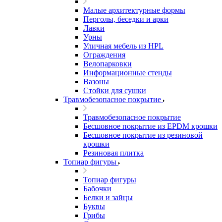
Малые архитектурные формы
Перголы, беседки и арки
Лавки
Урны
Уличная мебель из HPL
Ограждения
Велопарковки
Информационные стенды
Вазоны
Стойки для сушки
Травмобезопасное покрытие
Травмобезопасное покрытие
Бесшовное покрытие из EPDM крошки
Бесшовное покрытие из резиновой
крошки
Резиновая плитка
Топиар фигуры
Топиар фигуры
Бабочки
Белки и зайцы
Буквы
Грибы