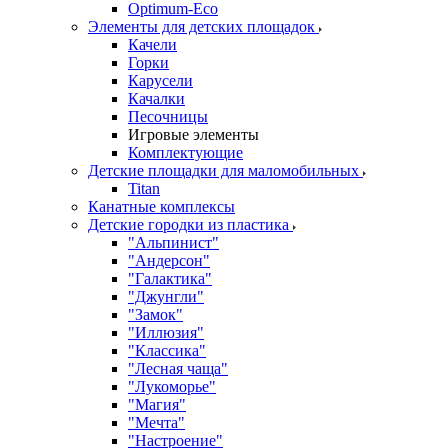
Оptimum-Еco
Элементы для детских площадок
Качели
Горки
Карусели
Качалки
Песочницы
Игровые элементы
Комплектующие
Детские площадки для маломобильных
Titan
Канатные комплексы
Детские городки из пластика
"Альпинист"
"Андерсон"
"Галактика"
"Джунгли"
"Замок"
"Иллюзия"
"Классика"
"Лесная чаща"
"Лукоморье"
"Магия"
"Мечта"
"Настроение"