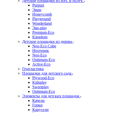
Детские площадки из HPL и HDPE
Purpuri
Эври
Honeycomb
Playground
Wonderland
Эко-play
Premium-Eco
Kingdom
Детские площадки из дерева
Neo-Eco Cube
Неотерик
Neo-Eco
Оptimum-Еco
Active-Eco
Геопластика
Площадки для детского сада
Plywood-Eco
Kidsplay
Sweetplay
Оptimum-Еco
Элементы для детских площадок
Качели
Горки
Карусели