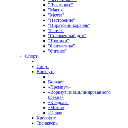
"Лукоморье"
"Магия"
"Мечта"
"Настроение"
"Пиратский корабль"
"Ранчо"
"Соломенный дом"
"Тропики"
"Фантастика"
"Фитнес"
Спорт
Спорт
Воркаут
Воркаут
«Премиум»
«Воркаут из оцилиндрованного
бревна»
«Квадрат»
«Мини»
«Пара»
Кроссфит
Тренажеры