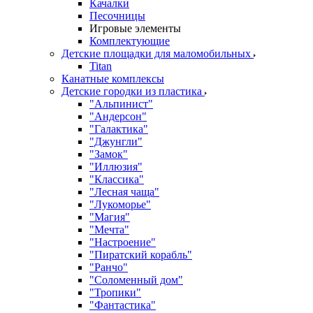
Качалки
Песочницы
Игровые элементы
Комплектующие
Детские площадки для маломобильных
Titan
Канатные комплексы
Детские городки из пластика
"Альпинист"
"Андерсон"
"Галактика"
"Джунгли"
"Замок"
"Иллюзия"
"Классика"
"Лесная чаща"
"Лукоморье"
"Магия"
"Мечта"
"Настроение"
"Пиратский корабль"
"Ранчо"
"Соломенный дом"
"Тропики"
"Фантастика"