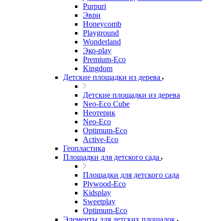
Purpuri
Эври
Honeycomb
Playground
Wonderland
Эко-play
Premium-Eco
Kingdom
Детские площадки из дерева
Детские площадки из дерева
Neo-Eco Cube
Неотерик
Neo-Eco
Оptimum-Еco
Active-Eco
Геопластика
Площадки для детского сада
Площадки для детского сада
Plywood-Eco
Kidsplay
Sweetplay
Оptimum-Еco
Элементы для детских площадок