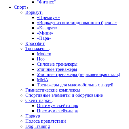
"Фитнес"
Спорт
Воркаут
«Премиум»
«Воркаут из оцилиндрованного бревна»
«Квадрат»
«Мини»
«Пара»
Кроссфит
Тренажеры
Modern
Нео
Силовые тренажеры
Уличные тренажёры
Уличные тренажеры (нержавеющая сталь)
ММА
Тренажеры для маломобильных людей
Гимнастические комплексы
Спортивные элементы и оборудование
Скейт-парки
Оптимум скейт-парк
Премиум скейт-парк
Паркур
Полоса препятствий
Dog Training