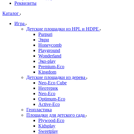
Реквизиты
Каталог
Игра
Детские площадки из HPL и HDPE
Purpuri
Эври
Honeycomb
Playground
Wonderland
Эко-play
Premium-Eco
Kingdom
Детские площадки из дерева
Neo-Eco Cube
Неотерик
Neo-Eco
Оptimum-Еco
Active-Eco
Геопластика
Площадки для детского сада
Plywood-Eco
Kidsplay
Sweetplay