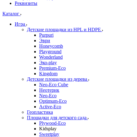
Реквизиты
Каталог
Игра
Детские площадки из HPL и HDPE
Purpuri
Эври
Honeycomb
Playground
Wonderland
Эко-play
Premium-Eco
Kingdom
Детские площадки из дерева
Neo-Eco Cube
Неотерик
Neo-Eco
Оptimum-Еco
Active-Eco
Геопластика
Площадки для детского сада
Plywood-Eco
Kidsplay
Sweetplay