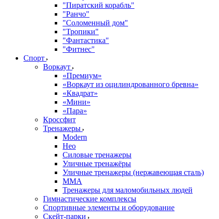
"Пиратский корабль"
"Ранчо"
"Соломенный дом"
"Тропики"
"Фантастика"
"Фитнес"
Спорт
Воркаут
«Премиум»
«Воркаут из оцилиндрованного бревна»
«Квадрат»
«Мини»
«Пара»
Кроссфит
Тренажеры
Modern
Нео
Силовые тренажеры
Уличные тренажёры
Уличные тренажеры (нержавеющая сталь)
ММА
Тренажеры для маломобильных людей
Гимнастические комплексы
Спортивные элементы и оборудование
Скейт-парки