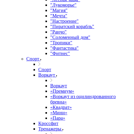
"Лукоморье"
"Магия"
"Мечта"
"Настроение"
"Пиратский корабль"
"Ранчо"
"Соломенный дом"
"Тропики"
"Фантастика"
"Фитнес"
Спорт
Спорт
Воркаут
Воркаут
«Премиум»
«Воркаут из оцилиндрованного
бревна»
«Квадрат»
«Мини»
«Пара»
Кроссфит
Тренажеры