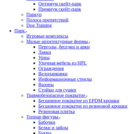
Оптимум скейт-парк
Премиум скейт-парк
Паркур
Полоса препятствий
Dog Training
Парк
Игровые комплексы
Малые архитектурные формы
Перголы, беседки и арки
Лавки
Урны
Уличная мебель из HPL
Ограждения
Велопарковки
Информационные стенды
Вазоны
Стойки для сушки
Травмобезопасное покрытие
Бесшовное покрытие из EPDM крошки
Бесшовное покрытие из резиновой крошки
Резиновая плитка
Топиар фигуры
Бабочки
Белки и зайцы
Буквы