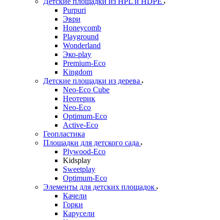
Детские площадки из HPL и HDPE
Purpuri
Эври
Honeycomb
Playground
Wonderland
Эко-play
Premium-Eco
Kingdom
Детские площадки из дерева
Neo-Eco Cube
Неотерик
Neo-Eco
Оptimum-Еco
Active-Eco
Геопластика
Площадки для детского сада
Plywood-Eco
Kidsplay
Sweetplay
Оptimum-Еco
Элементы для детских площадок
Качели
Горки
Карусели