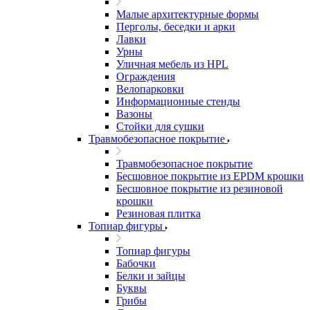
Малые архитектурные формы
Перголы, беседки и арки
Лавки
Урны
Уличная мебель из HPL
Ограждения
Велопарковки
Информационные стенды
Вазоны
Стойки для сушки
Травмобезопасное покрытие
Травмобезопасное покрытие
Бесшовное покрытие из EPDM крошки
Бесшовное покрытие из резиновой
крошки
Резиновая плитка
Топиар фигуры
Топиар фигуры
Бабочки
Белки и зайцы
Буквы
Грибы