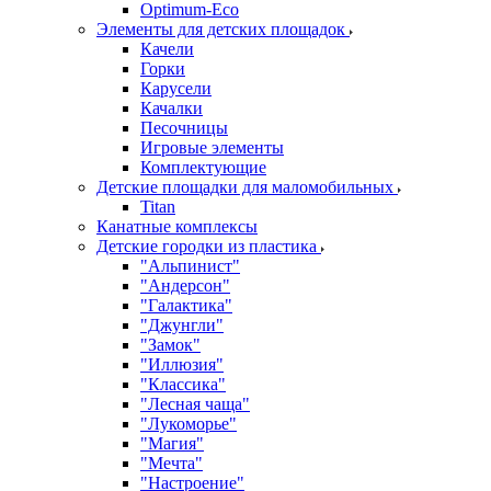
Оptimum-Еco
Элементы для детских площадок
Качели
Горки
Карусели
Качалки
Песочницы
Игровые элементы
Комплектующие
Детские площадки для маломобильных
Titan
Канатные комплексы
Детские городки из пластика
"Альпинист"
"Андерсон"
"Галактика"
"Джунгли"
"Замок"
"Иллюзия"
"Классика"
"Лесная чаща"
"Лукоморье"
"Магия"
"Мечта"
"Настроение"