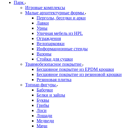
Парк
Игровые комплексы
Малые архитектурные формы
Перголы, беседки и арки
Лавки
Урны
Уличная мебель из HPL
Ограждения
Велопарковки
Информационные стенды
Вазоны
Стойки для сушки
Травмобезопасное покрытие
Бесшовное покрытие из EPDM крошки
Бесшовное покрытие из резиновой крошки
Резиновая плитка
Топиар фигуры
Бабочки
Белки и зайцы
Буквы
Грибы
Лоси
Лошади
Медведи
Мячи