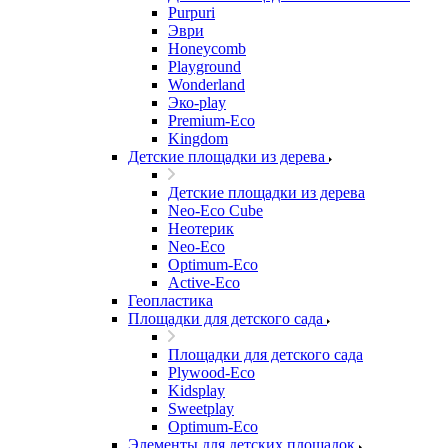
Purpuri
Эври
Honeycomb
Playground
Wonderland
Эко-play
Premium-Eco
Kingdom
Детские площадки из дерева
Детские площадки из дерева
Neo-Eco Cube
Неотерик
Neo-Eco
Оptimum-Еco
Active-Eco
Геопластика
Площадки для детского сада
Площадки для детского сада
Plywood-Eco
Kidsplay
Sweetplay
Оptimum-Еco
Элементы для детских площадок