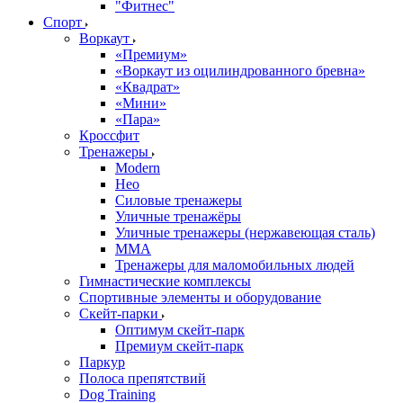
"Фитнес"
Спорт
Воркаут
«Премиум»
«Воркаут из оцилиндрованного бревна»
«Квадрат»
«Мини»
«Пара»
Кроссфит
Тренажеры
Modern
Нео
Силовые тренажеры
Уличные тренажёры
Уличные тренажеры (нержавеющая сталь)
ММА
Тренажеры для маломобильных людей
Гимнастические комплексы
Спортивные элементы и оборудование
Скейт-парки
Оптимум скейт-парк
Премиум скейт-парк
Паркур
Полоса препятствий
Dog Training