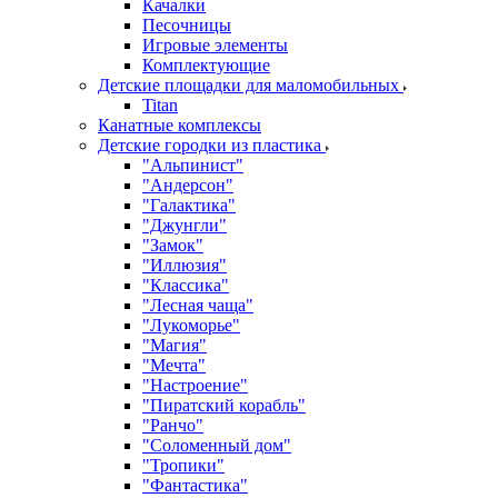
Качалки
Песочницы
Игровые элементы
Комплектующие
Детские площадки для маломобильных
Titan
Канатные комплексы
Детские городки из пластика
"Альпинист"
"Андерсон"
"Галактика"
"Джунгли"
"Замок"
"Иллюзия"
"Классика"
"Лесная чаща"
"Лукоморье"
"Магия"
"Мечта"
"Настроение"
"Пиратский корабль"
"Ранчо"
"Соломенный дом"
"Тропики"
"Фантастика"