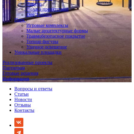
Паркур
Полоса препятствий
Dog Training
Парк
Игровые комплексы
Малые архитектурные формы
Травмобезопасное покрытие
Топиар фигуры
Уличное освещение
Уникальные площадки
Реализованные проекты
Партнерам
Готовые решения
Информация
Вопросы и ответы
Статьи
Новости
Отзывы
Контакты