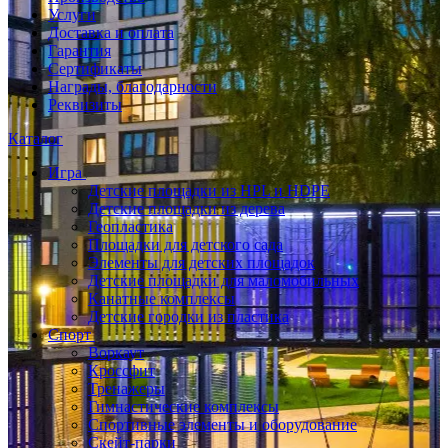
Услуги
Доставка и оплата
Гарантия
Сертификаты
Награды, благодарности
Реквизиты
Каталог
Игра
Детские площадки из HPL и HDPE
Детские площадки из дерева
Геопластика
Площадки для детского сада
Элементы для детских площадок
Детские площадки для маломобильных
Канатные комплексы
Детские городки из пластика
Спорт
Воркаут
Кроссфит
Тренажеры
Гимнастические комплексы
Спортивные элементы и оборудование
Скейт-парки