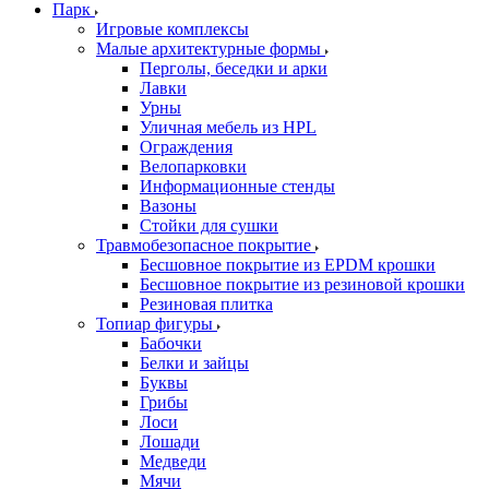
Парк
Игровые комплексы
Малые архитектурные формы
Перголы, беседки и арки
Лавки
Урны
Уличная мебель из HPL
Ограждения
Велопарковки
Информационные стенды
Вазоны
Стойки для сушки
Травмобезопасное покрытие
Бесшовное покрытие из EPDM крошки
Бесшовное покрытие из резиновой крошки
Резиновая плитка
Топиар фигуры
Бабочки
Белки и зайцы
Буквы
Грибы
Лоси
Лошади
Медведи
Мячи