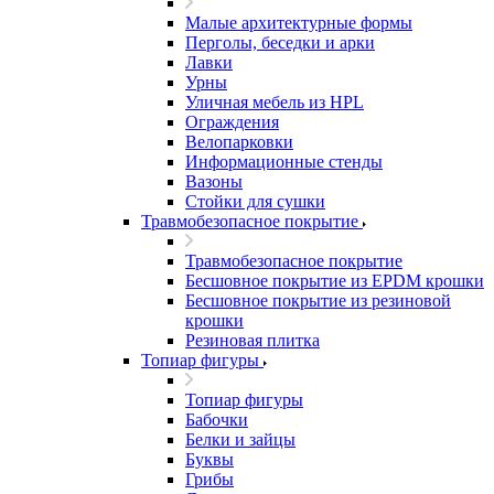
Малые архитектурные формы
Перголы, беседки и арки
Лавки
Урны
Уличная мебель из HPL
Ограждения
Велопарковки
Информационные стенды
Вазоны
Стойки для сушки
Травмобезопасное покрытие
Травмобезопасное покрытие
Бесшовное покрытие из EPDM крошки
Бесшовное покрытие из резиновой
крошки
Резиновая плитка
Топиар фигуры
Топиар фигуры
Бабочки
Белки и зайцы
Буквы
Грибы