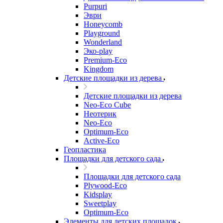
Purpuri
Эври
Honeycomb
Playground
Wonderland
Эко-play
Premium-Eco
Kingdom
Детские площадки из дерева
Детские площадки из дерева
Neo-Eco Cube
Неотерик
Neo-Eco
Оptimum-Еco
Active-Eco
Геопластика
Площадки для детского сада
Площадки для детского сада
Plywood-Eco
Kidsplay
Sweetplay
Оptimum-Еco
Элементы для детских площадок