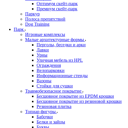
Оптимум скейт-парк
Премиум скейт-парк
Паркур
Полоса препятствий
Dog Training
Парк
Игровые комплексы
Малые архитектурные формы
Перголы, беседки и арки
Лавки
Урны
Уличная мебель из HPL
Ограждения
Велопарковки
Информационные стенды
Вазоны
Стойки для сушки
Травмобезопасное покрытие
Бесшовное покрытие из EPDM крошки
Бесшовное покрытие из резиновой крошки
Резиновая плитка
Топиар фигуры
Бабочки
Белки и зайцы
Буквы