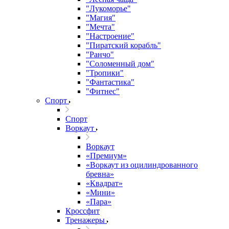
"Лукоморье"
"Магия"
"Мечта"
"Настроение"
"Пиратский корабль"
"Ранчо"
"Соломенный дом"
"Тропики"
"Фантастика"
"Фитнес"
Спорт
Спорт
Воркаут
Воркаут
«Премиум»
«Воркаут из оцилиндрованного
бревна»
«Квадрат»
«Мини»
«Пара»
Кроссфит
Тренажеры