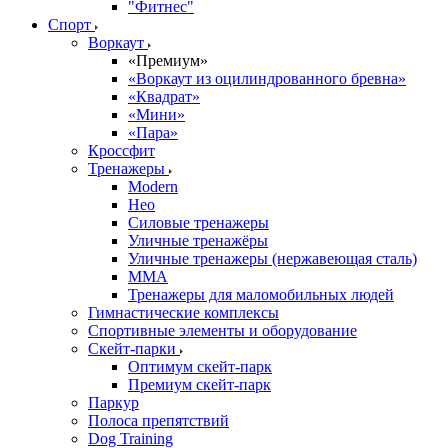
"Фитнес"
Спорт
Воркаут
«Премиум»
«Воркаут из оцилиндрованного бревна»
«Квадрат»
«Мини»
«Пара»
Кроссфит
Тренажеры
Modern
Нео
Силовые тренажеры
Уличные тренажёры
Уличные тренажеры (нержавеющая сталь)
ММА
Тренажеры для маломобильных людей
Гимнастические комплексы
Спортивные элементы и оборудование
Скейт-парки
Оптимум скейт-парк
Премиум скейт-парк
Паркур
Полоса препятствий
Dog Training