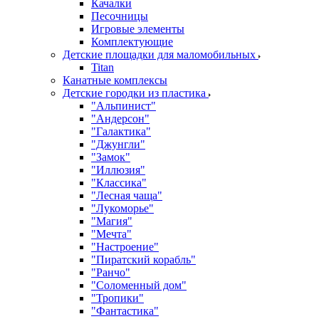
Качалки
Песочницы
Игровые элементы
Комплектующие
Детские площадки для маломобильных
Titan
Канатные комплексы
Детские городки из пластика
"Альпинист"
"Андерсон"
"Галактика"
"Джунгли"
"Замок"
"Иллюзия"
"Классика"
"Лесная чаща"
"Лукоморье"
"Магия"
"Мечта"
"Настроение"
"Пиратский корабль"
"Ранчо"
"Соломенный дом"
"Тропики"
"Фантастика"