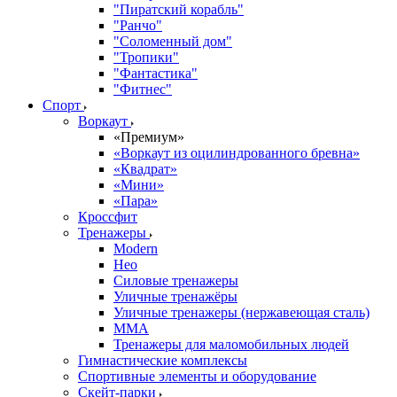
"Пиратский корабль"
"Ранчо"
"Соломенный дом"
"Тропики"
"Фантастика"
"Фитнес"
Спорт
Воркаут
«Премиум»
«Воркаут из оцилиндрованного бревна»
«Квадрат»
«Мини»
«Пара»
Кроссфит
Тренажеры
Modern
Нео
Силовые тренажеры
Уличные тренажёры
Уличные тренажеры (нержавеющая сталь)
ММА
Тренажеры для маломобильных людей
Гимнастические комплексы
Спортивные элементы и оборудование
Скейт-парки