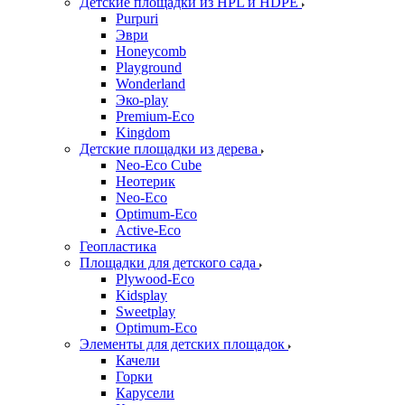
Детские площадки из HPL и HDPE
Purpuri
Эври
Honeycomb
Playground
Wonderland
Эко-play
Premium-Eco
Kingdom
Детские площадки из дерева
Neo-Eco Cube
Неотерик
Neo-Eco
Оptimum-Еco
Active-Eco
Геопластика
Площадки для детского сада
Plywood-Eco
Kidsplay
Sweetplay
Оptimum-Еco
Элементы для детских площадок
Качели
Горки
Карусели