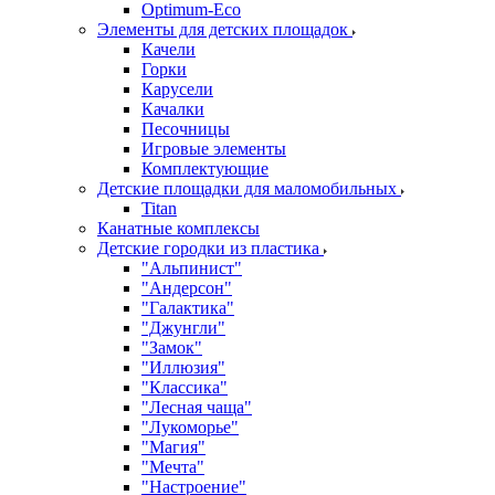
Оptimum-Еco
Элементы для детских площадок
Качели
Горки
Карусели
Качалки
Песочницы
Игровые элементы
Комплектующие
Детские площадки для маломобильных
Titan
Канатные комплексы
Детские городки из пластика
"Альпинист"
"Андерсон"
"Галактика"
"Джунгли"
"Замок"
"Иллюзия"
"Классика"
"Лесная чаща"
"Лукоморье"
"Магия"
"Мечта"
"Настроение"