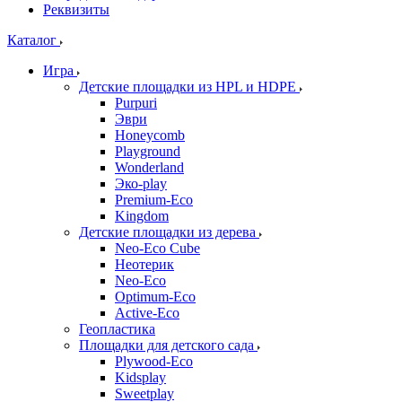
Реквизиты
Каталог
Игра
Детские площадки из HPL и HDPE
Purpuri
Эври
Honeycomb
Playground
Wonderland
Эко-play
Premium-Eco
Kingdom
Детские площадки из дерева
Neo-Eco Cube
Неотерик
Neo-Eco
Оptimum-Еco
Active-Eco
Геопластика
Площадки для детского сада
Plywood-Eco
Kidsplay
Sweetplay