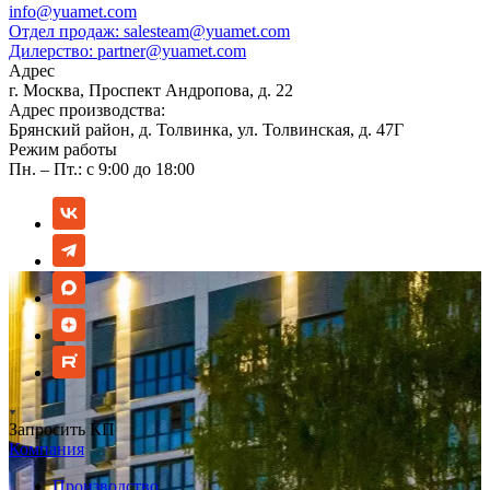
info@yuamet.com
Отдел продаж:
salesteam@yuamet.com
Дилерство:
partner@yuamet.com
Адрес
г. Москва, Проспект Андропова, д. 22
Адрес производства:
Брянский район, д. Толвинка, ул. Толвинская, д. 47Г
Режим работы
Пн. – Пт.: с 9:00 до 18:00
Запросить КП
Компания
Производство