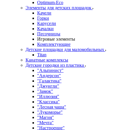
Оptimum-Еco
Элементы для детских площадок
Качели
Горки
Карусели
Качалки
Песочницы
Игровые элементы
Комплектующие
Детские площадки для маломобильных
Titan
Канатные комплексы
Детские городки из пластика
"Альпинист"
"Андерсон"
"Галактика"
"Джунгли"
"Замок"
"Иллюзия"
"Классика"
"Лесная чаща"
"Лукоморье"
"Магия"
"Мечта"
"Настроение"