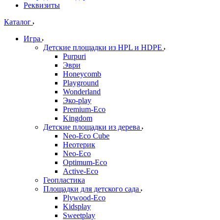
Реквизиты
Каталог
Игра
Детские площадки из HPL и HDPE
Purpuri
Эври
Honeycomb
Playground
Wonderland
Эко-play
Premium-Eco
Kingdom
Детские площадки из дерева
Neo-Eco Cube
Неотерик
Neo-Eco
Оptimum-Еco
Active-Eco
Геопластика
Площадки для детского сада
Plywood-Eco
Kidsplay
Sweetplay