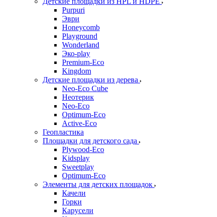
Детские площадки из HPL и HDPE
Purpuri
Эври
Honeycomb
Playground
Wonderland
Эко-play
Premium-Eco
Kingdom
Детские площадки из дерева
Neo-Eco Cube
Неотерик
Neo-Eco
Оptimum-Еco
Active-Eco
Геопластика
Площадки для детского сада
Plywood-Eco
Kidsplay
Sweetplay
Оptimum-Еco
Элементы для детских площадок
Качели
Горки
Карусели