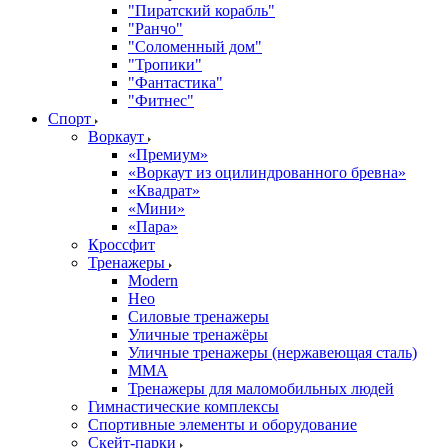
"Пиратский корабль"
"Ранчо"
"Соломенный дом"
"Тропики"
"Фантастика"
"Фитнес"
Спорт
Воркаут
«Премиум»
«Воркаут из оцилиндрованного бревна»
«Квадрат»
«Мини»
«Пара»
Кроссфит
Тренажеры
Modern
Нео
Силовые тренажеры
Уличные тренажёры
Уличные тренажеры (нержавеющая сталь)
ММА
Тренажеры для маломобильных людей
Гимнастические комплексы
Спортивные элементы и оборудование
Скейт-парки