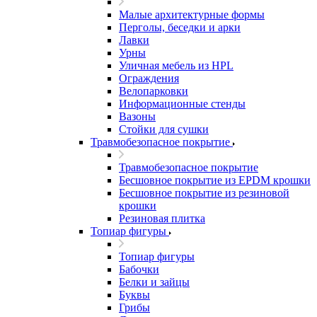
Малые архитектурные формы
Перголы, беседки и арки
Лавки
Урны
Уличная мебель из HPL
Ограждения
Велопарковки
Информационные стенды
Вазоны
Стойки для сушки
Травмобезопасное покрытие
Травмобезопасное покрытие
Бесшовное покрытие из EPDM крошки
Бесшовное покрытие из резиновой
крошки
Резиновая плитка
Топиар фигуры
Топиар фигуры
Бабочки
Белки и зайцы
Буквы
Грибы