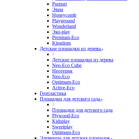
Purpuri
Эври
Honeycomb
Playground
Wonderland
Эко-play
Premium-Eco
Kingdom
Детские площадки из дерева
Детские площадки из дерева
Neo-Eco Cube
Неотерик
Neo-Eco
Оptimum-Еco
Active-Eco
Геопластика
Площадки для детского сада
Площадки для детского сада
Plywood-Eco
Kidsplay
Sweetplay
Оptimum-Еco
Элементы для детских площадок