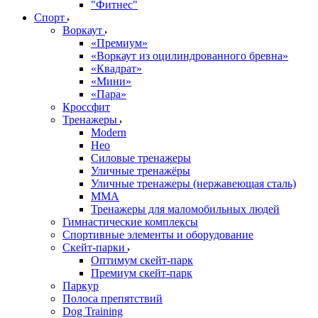
"Фитнес"
Спорт
Воркаут
«Премиум»
«Воркаут из оцилиндрованного бревна»
«Квадрат»
«Мини»
«Пара»
Кроссфит
Тренажеры
Modern
Нео
Силовые тренажеры
Уличные тренажёры
Уличные тренажеры (нержавеющая сталь)
ММА
Тренажеры для маломобильных людей
Гимнастические комплексы
Спортивные элементы и оборудование
Скейт-парки
Оптимум скейт-парк
Премиум скейт-парк
Паркур
Полоса препятствий
Dog Training