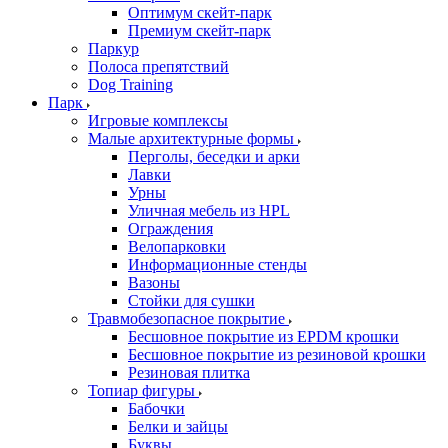
Оптимум скейт-парк
Премиум скейт-парк
Паркур
Полоса препятствий
Dog Training
Парк
Игровые комплексы
Малые архитектурные формы
Перголы, беседки и арки
Лавки
Урны
Уличная мебель из HPL
Ограждения
Велопарковки
Информационные стенды
Вазоны
Стойки для сушки
Травмобезопасное покрытие
Бесшовное покрытие из EPDM крошки
Бесшовное покрытие из резиновой крошки
Резиновая плитка
Топиар фигуры
Бабочки
Белки и зайцы
Буквы