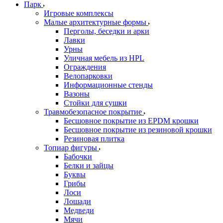
Парк
Игровые комплексы
Малые архитектурные формы
Перголы, беседки и арки
Лавки
Урны
Уличная мебель из HPL
Ограждения
Велопарковки
Информационные стенды
Вазоны
Стойки для сушки
Травмобезопасное покрытие
Бесшовное покрытие из EPDM крошки
Бесшовное покрытие из резиновой крошки
Резиновая плитка
Топиар фигуры
Бабочки
Белки и зайцы
Буквы
Грибы
Лоси
Лошади
Медведи
Мячи