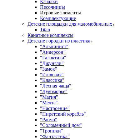
Качалки
Песочницы
Игровые элементы
Комплектующие
Детские площадки для маломобильных
Titan
Канатные комплексы
Детские городки из пластика
"Альпинист"
"Андерсон"
"Галактика"
"Джунгли"
"Замок"
"Иллюзия"
"Классика"
"Лесная чаща"
"Лукоморье"
"Магия"
"Мечта"
"Настроение"
"Пиратский корабль"
"Ранчо"
"Соломенный дом"
"Тропики"
"Фантастика"