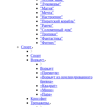
"Лукоморье"
"Магия"
"Мечта"
"Настроение"
"Пиратский корабль"
"Ранчо"
"Соломенный дом"
"Тропики"
"Фантастика"
"Фитнес"
Спорт
Спорт
Воркаут
Воркаут
«Премиум»
«Воркаут из оцилиндрованного
бревна»
«Квадрат»
«Мини»
«Пара»
Кроссфит
Тренажеры