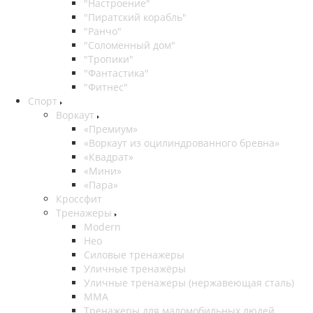
"Настроение"
"Пиратский корабль"
"Ранчо"
"Соломенный дом"
"Тропики"
"Фантастика"
"Фитнес"
Спорт
Воркаут
«Премиум»
«Воркаут из оцилиндрованного бревна»
«Квадрат»
«Мини»
«Пара»
Кроссфит
Тренажеры
Modern
Нео
Силовые тренажеры
Уличные тренажёры
Уличные тренажеры (нержавеющая сталь)
ММА
Тренажеры для маломобильных людей