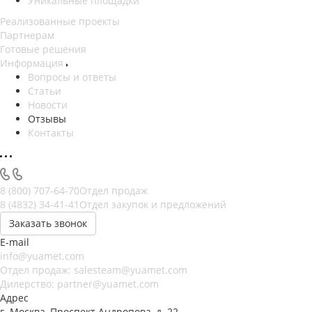
Уникальные площадки
Реализованные проекты
Партнерам
Готовые решения
Информация
Вопросы и ответы
Статьи
Новости
Отзывы
Контакты
8 (800) 707-64-70
Отдел продаж
8 (4832) 34-41-41
Отдел закупок и предложений
Заказать звонок
E-mail
info@yuamet.com
Отдел продаж:
salesteam@yuamet.com
Дилерство:
partner@yuamet.com
Адрес
г. Москва, Проспект Андропова, д. 22