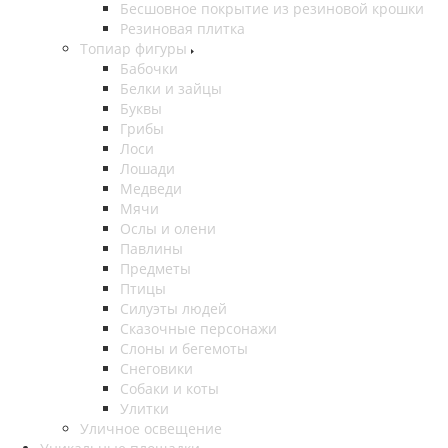
Бесшовное покрытие из резиновой крошки
Резиновая плитка
Топиар фигуры
Бабочки
Белки и зайцы
Буквы
Грибы
Лоси
Лошади
Медведи
Мячи
Ослы и олени
Павлины
Предметы
Птицы
Силуэты людей
Сказочные персонажи
Слоны и бегемоты
Снеговики
Собаки и коты
Улитки
Уличное освещение