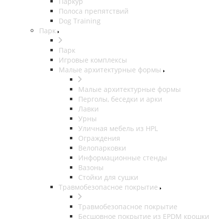
Паркур
Полоса препятствий
Dog Training
Парк
Парк
Игровые комплексы
Малые архитектурные формы
Малые архитектурные формы
Перголы, беседки и арки
Лавки
Урны
Уличная мебель из HPL
Ограждения
Велопарковки
Информационные стенды
Вазоны
Стойки для сушки
Травмобезопасное покрытие
Травмобезопасное покрытие
Бесшовное покрытие из EPDM крошки