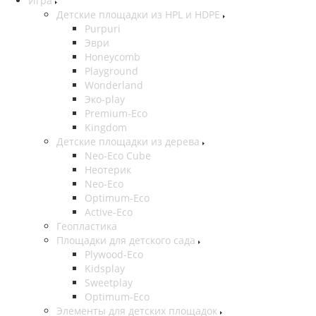
Игра
Детские площадки из HPL и HDPE
Purpuri
Эври
Honeycomb
Playground
Wonderland
Эко-play
Premium-Eco
Kingdom
Детские площадки из дерева
Neo-Eco Cube
Неотерик
Neo-Eco
Оptimum-Еco
Active-Eco
Геопластика
Площадки для детского сада
Plywood-Eco
Kidsplay
Sweetplay
Оptimum-Еco
Элементы для детских площадок