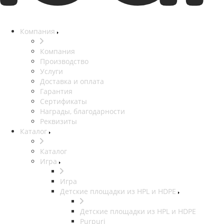
Компания
Компания
Производство
Услуги
Доставка и оплата
Гарантия
Сертификаты
Награды, благодарности
Реквизиты
Каталог
Каталог
Игра
Игра
Детские площадки из HPL и HDPE
Детские площадки из HPL и HDPE
Purpuri