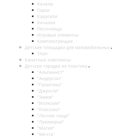
Качели
Горки
Карусели
Качалки
Песочницы
Игровые элементы
Комплектующие
Детские площадки для маломобильных
Titan
Канатные комплексы
Детские городки из пластика
"Альпинист"
"Андерсон"
"Галактика"
"Джунгли"
"Замок"
"Иллюзия"
"Классика"
"Лесная чаща"
"Лукоморье"
"Магия"
"Мечта"