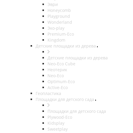
Эври
Honeycomb
Playground
Wonderland
Эко-play
Premium-Eco
Kingdom
Детские площадки из дерева
Детские площадки из дерева
Neo-Eco Cube
Неотерик
Neo-Eco
Оptimum-Еco
Active-Eco
Геопластика
Площадки для детского сада
Площадки для детского сада
Plywood-Eco
Kidsplay
Sweetplay