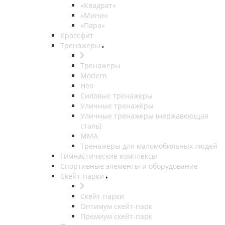
«Квадрат»
«Мини»
«Пара»
Кроссфит
Тренажеры
Тренажеры
Modern
Нео
Силовые тренажеры
Уличные тренажёры
Уличные тренажеры (нержавеющая
сталь)
ММА
Тренажеры для маломобильных людей
Гимнастические комплексы
Спортивные элементы и оборудование
Скейт-парки
Скейт-парки
Оптимум скейт-парк
Премиум скейт-парк