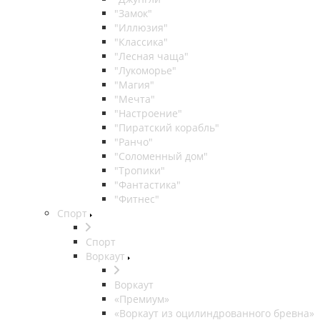
"Замок"
"Иллюзия"
"Классика"
"Лесная чаща"
"Лукоморье"
"Магия"
"Мечта"
"Настроение"
"Пиратский корабль"
"Ранчо"
"Соломенный дом"
"Тропики"
"Фантастика"
"Фитнес"
Спорт
Спорт
Воркаут
Воркаут
«Премиум»
«Воркаут из оцилиндрованного бревна»