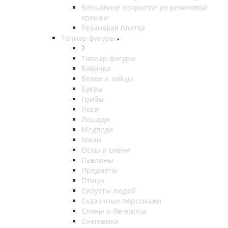
Бесшовное покрытие из резиновой
крошки
Резиновая плитка
Топиар фигуры
Топиар фигуры
Бабочки
Белки и зайцы
Буквы
Грибы
Лоси
Лошади
Медведи
Мячи
Ослы и олени
Павлины
Предметы
Птицы
Силуэты людей
Сказочные персонажи
Слоны и бегемоты
Снеговики