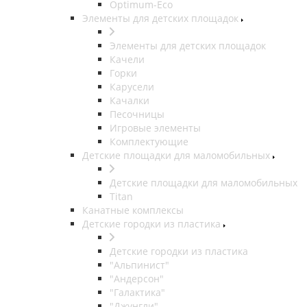
Оptimum-Еco
Элементы для детских площадок
Элементы для детских площадок
Качели
Горки
Карусели
Качалки
Песочницы
Игровые элементы
Комплектующие
Детские площадки для маломобильных
Детские площадки для маломобильных
Titan
Канатные комплексы
Детские городки из пластика
Детские городки из пластика
"Альпинист"
"Андерсон"
"Галактика"
"Джунгли"