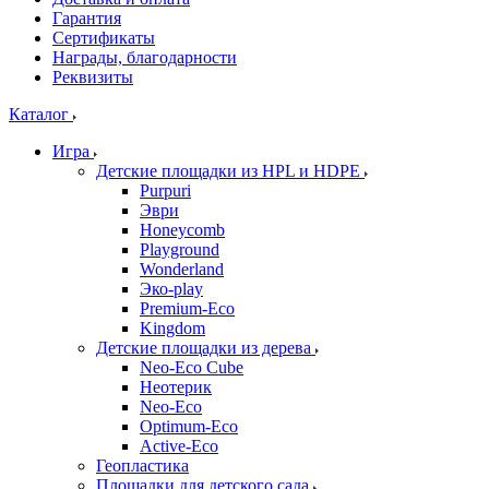
Гарантия
Сертификаты
Награды, благодарности
Реквизиты
Каталог
Игра
Детские площадки из HPL и HDPE
Purpuri
Эври
Honeycomb
Playground
Wonderland
Эко-play
Premium-Eco
Kingdom
Детские площадки из дерева
Neo-Eco Cube
Неотерик
Neo-Eco
Оptimum-Еco
Active-Eco
Геопластика
Площадки для детского сада