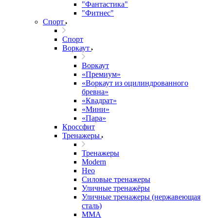
"Фантастика"
"Фитнес"
Спорт
Спорт
Воркаут
Воркаут
«Премиум»
«Воркаут из оцилиндрованного
бревна»
«Квадрат»
«Мини»
«Пара»
Кроссфит
Тренажеры
Тренажеры
Modern
Нео
Силовые тренажеры
Уличные тренажёры
Уличные тренажеры (нержавеющая
сталь)
ММА