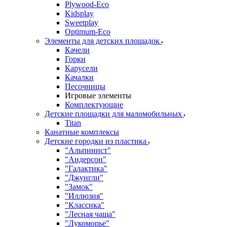
Plywood-Eco
Kidsplay
Sweetplay
Оptimum-Еco
Элементы для детских площадок
Качели
Горки
Карусели
Качалки
Песочницы
Игровые элементы
Комплектующие
Детские площадки для маломобильных
Titan
Канатные комплексы
Детские городки из пластика
"Альпинист"
"Андерсон"
"Галактика"
"Джунгли"
"Замок"
"Иллюзия"
"Классика"
"Лесная чаща"
"Лукоморье"