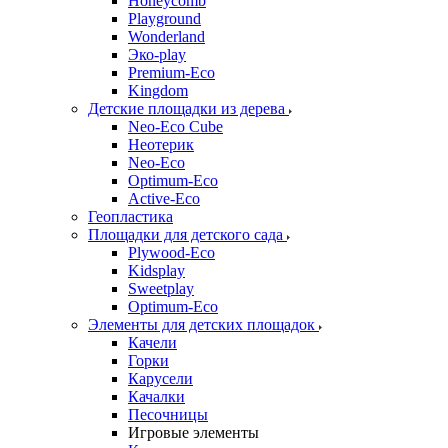
Honeycomb
Playground
Wonderland
Эко-play
Premium-Eco
Kingdom
Детские площадки из дерева
Neo-Eco Cube
Неотерик
Neo-Eco
Оptimum-Еco
Active-Eco
Геопластика
Площадки для детского сада
Plywood-Eco
Kidsplay
Sweetplay
Оptimum-Еco
Элементы для детских площадок
Качели
Горки
Карусели
Качалки
Песочницы
Игровые элементы