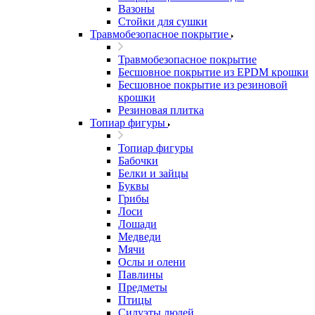
Вазоны
Стойки для сушки
Травмобезопасное покрытие
Травмобезопасное покрытие
Бесшовное покрытие из EPDM крошки
Бесшовное покрытие из резиновой
крошки
Резиновая плитка
Топиар фигуры
Топиар фигуры
Бабочки
Белки и зайцы
Буквы
Грибы
Лоси
Лошади
Медведи
Мячи
Ослы и олени
Павлины
Предметы
Птицы
Силуэты людей