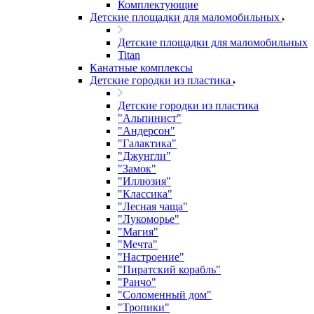
Комплектующие
Детские площадки для маломобильных
Детские площадки для маломобильных
Titan
Канатные комплексы
Детские городки из пластика
Детские городки из пластика
"Альпинист"
"Андерсон"
"Галактика"
"Джунгли"
"Замок"
"Иллюзия"
"Классика"
"Лесная чаща"
"Лукоморье"
"Магия"
"Мечта"
"Настроение"
"Пиратский корабль"
"Ранчо"
"Соломенный дом"
"Тропики"