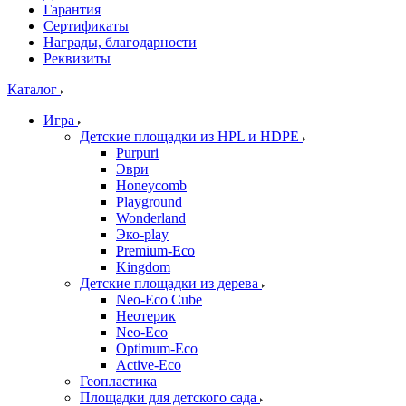
Гарантия
Сертификаты
Награды, благодарности
Реквизиты
Каталог
Игра
Детские площадки из HPL и HDPE
Purpuri
Эври
Honeycomb
Playground
Wonderland
Эко-play
Premium-Eco
Kingdom
Детские площадки из дерева
Neo-Eco Cube
Неотерик
Neo-Eco
Оptimum-Еco
Active-Eco
Геопластика
Площадки для детского сада