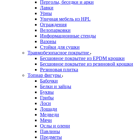
Перголы, беседки и арки
Лавки
Урны
Уличная мебель из HPL
Ограждения
Велопарковки
Информационные стенды
Вазоны
Стойки для сушки
Травмобезопасное покрытие
Бесшовное покрытие из EPDM крошки
Бесшовное покрытие из резиновой крошки
Резиновая плитка
Топиар фигуры
Бабочки
Белки и зайцы
Буквы
Грибы
Лоси
Лошади
Медведи
Мячи
Ослы и олени
Павлины
Предметы