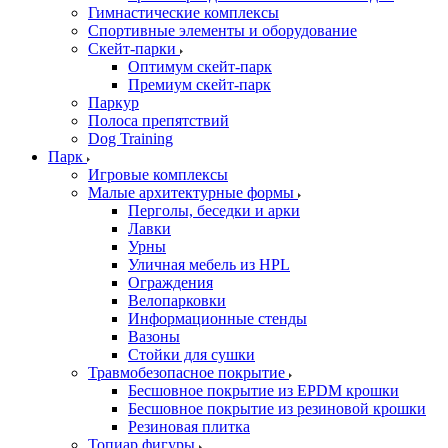
Гимнастические комплексы
Спортивные элементы и оборудование
Скейт-парки
Оптимум скейт-парк
Премиум скейт-парк
Паркур
Полоса препятствий
Dog Training
Парк
Игровые комплексы
Малые архитектурные формы
Перголы, беседки и арки
Лавки
Урны
Уличная мебель из HPL
Ограждения
Велопарковки
Информационные стенды
Вазоны
Стойки для сушки
Травмобезопасное покрытие
Бесшовное покрытие из EPDM крошки
Бесшовное покрытие из резиновой крошки
Резиновая плитка
Топиар фигуры