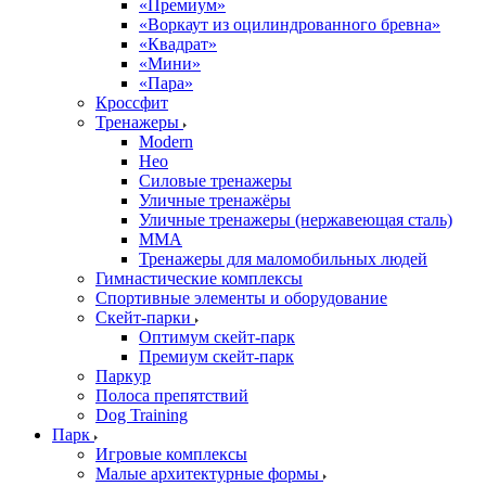
«Премиум»
«Воркаут из оцилиндрованного бревна»
«Квадрат»
«Мини»
«Пара»
Кроссфит
Тренажеры
Modern
Нео
Силовые тренажеры
Уличные тренажёры
Уличные тренажеры (нержавеющая сталь)
ММА
Тренажеры для маломобильных людей
Гимнастические комплексы
Спортивные элементы и оборудование
Скейт-парки
Оптимум скейт-парк
Премиум скейт-парк
Паркур
Полоса препятствий
Dog Training
Парк
Игровые комплексы
Малые архитектурные формы