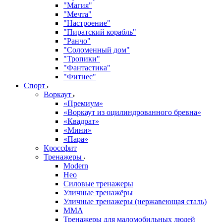
"Магия"
"Мечта"
"Настроение"
"Пиратский корабль"
"Ранчо"
"Соломенный дом"
"Тропики"
"Фантастика"
"Фитнес"
Спорт
Воркаут
«Премиум»
«Воркаут из оцилиндрованного бревна»
«Квадрат»
«Мини»
«Пара»
Кроссфит
Тренажеры
Modern
Нео
Силовые тренажеры
Уличные тренажёры
Уличные тренажеры (нержавеющая сталь)
ММА
Тренажеры для маломобильных людей