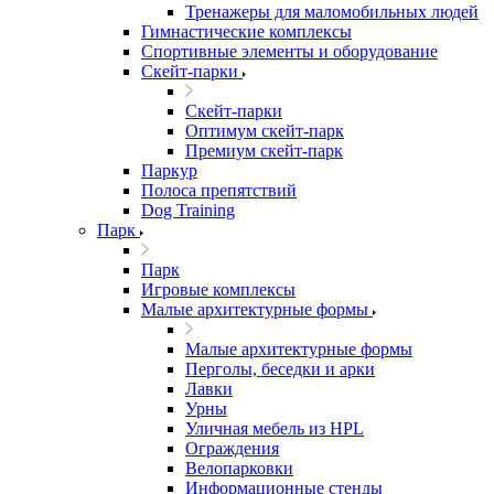
Тренажеры для маломобильных людей
Гимнастические комплексы
Спортивные элементы и оборудование
Скейт-парки
Скейт-парки
Оптимум скейт-парк
Премиум скейт-парк
Паркур
Полоса препятствий
Dog Training
Парк
Парк
Игровые комплексы
Малые архитектурные формы
Малые архитектурные формы
Перголы, беседки и арки
Лавки
Урны
Уличная мебель из HPL
Ограждения
Велопарковки
Информационные стенды