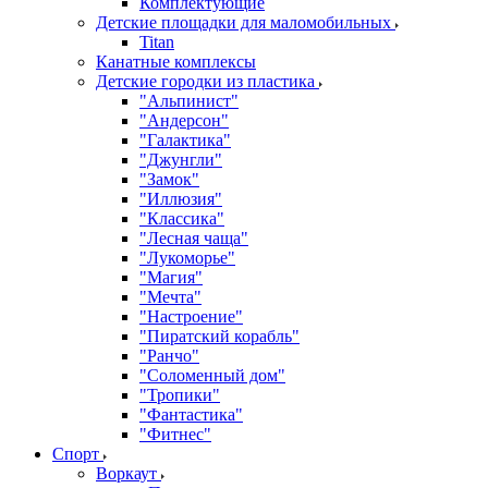
Комплектующие
Детские площадки для маломобильных
Titan
Канатные комплексы
Детские городки из пластика
"Альпинист"
"Андерсон"
"Галактика"
"Джунгли"
"Замок"
"Иллюзия"
"Классика"
"Лесная чаща"
"Лукоморье"
"Магия"
"Мечта"
"Настроение"
"Пиратский корабль"
"Ранчо"
"Соломенный дом"
"Тропики"
"Фантастика"
"Фитнес"
Спорт
Воркаут