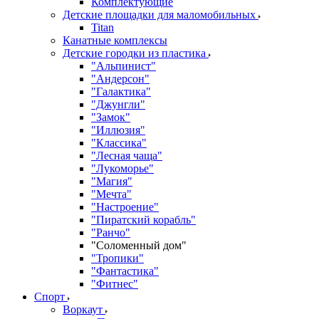
Комплектующие
Детские площадки для маломобильных
Titan
Канатные комплексы
Детские городки из пластика
"Альпинист"
"Андерсон"
"Галактика"
"Джунгли"
"Замок"
"Иллюзия"
"Классика"
"Лесная чаща"
"Лукоморье"
"Магия"
"Мечта"
"Настроение"
"Пиратский корабль"
"Ранчо"
"Соломенный дом"
"Тропики"
"Фантастика"
"Фитнес"
Спорт
Воркаут