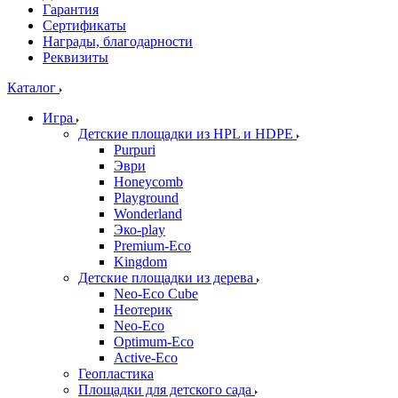
Гарантия
Сертификаты
Награды, благодарности
Реквизиты
Каталог
Игра
Детские площадки из HPL и HDPE
Purpuri
Эври
Honeycomb
Playground
Wonderland
Эко-play
Premium-Eco
Kingdom
Детские площадки из дерева
Neo-Eco Cube
Неотерик
Neo-Eco
Оptimum-Еco
Active-Eco
Геопластика
Площадки для детского сада