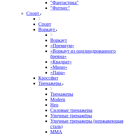
"Фантастика"
"Фитнес"
Спорт
Спорт
Воркаут
Воркаут
«Премиум»
«Воркаут из оцилиндрованного
бревна»
«Квадрат»
«Мини»
«Пара»
Кроссфит
Тренажеры
Тренажеры
Modern
Нео
Силовые тренажеры
Уличные тренажёры
Уличные тренажеры (нержавеющая
сталь)
ММА