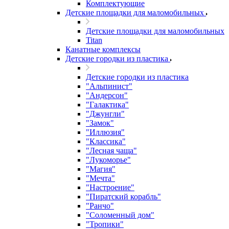
Комплектующие
Детские площадки для маломобильных
Детские площадки для маломобильных
Titan
Канатные комплексы
Детские городки из пластика
Детские городки из пластика
"Альпинист"
"Андерсон"
"Галактика"
"Джунгли"
"Замок"
"Иллюзия"
"Классика"
"Лесная чаща"
"Лукоморье"
"Магия"
"Мечта"
"Настроение"
"Пиратский корабль"
"Ранчо"
"Соломенный дом"
"Тропики"