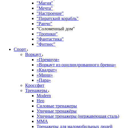
"Магия"
"Мечта"
"Настроение"
"Пиратский корабль"
"Ранчо"
"Соломенный дом"
"Тропики"
"Фантастика"
"Фитнес"
Спорт
Воркаут
«Премиум»
«Воркаут из оцилиндрованного бревна»
«Квадрат»
«Мини»
«Пара»
Кроссфит
Тренажеры
Modern
Нео
Силовые тренажеры
Уличные тренажёры
Уличные тренажеры (нержавеющая сталь)
ММА
Тренажеры для маломобильных людей