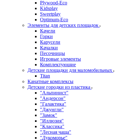
Plywood-Eco
Kidsplay
Sweetplay
Оptimum-Еco
Элементы для детских площадок
Качели
Горки
Карусели
Качалки
Песочницы
Игровые элементы
Комплектующие
Детские площадки для маломобильных
Titan
Канатные комплексы
Детские городки из пластика
"Альпинист"
"Андерсон"
"Галактика"
"Джунгли"
"Замок"
"Иллюзия"
"Классика"
"Лесная чаща"
"Лукоморье"