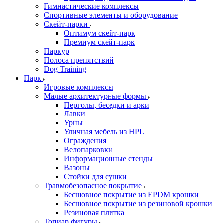
Гимнастические комплексы
Спортивные элементы и оборудование
Скейт-парки
Оптимум скейт-парк
Премиум скейт-парк
Паркур
Полоса препятствий
Dog Training
Парк
Игровые комплексы
Малые архитектурные формы
Перголы, беседки и арки
Лавки
Урны
Уличная мебель из HPL
Ограждения
Велопарковки
Информационные стенды
Вазоны
Стойки для сушки
Травмобезопасное покрытие
Бесшовное покрытие из EPDM крошки
Бесшовное покрытие из резиновой крошки
Резиновая плитка
Топиар фигуры