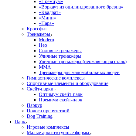
«Премиум»
«Воркаут из оцилиндрованного бревна»
«Квадрат»
«Мини»
«Пара»
Кроссфит
Тренажеры
Modern
Нео
Силовые тренажеры
Уличные тренажёры
Уличные тренажеры (нержавеющая сталь)
ММА
Тренажеры для маломобильных людей
Гимнастические комплексы
Спортивные элементы и оборудование
Скейт-парки
Оптимум скейт-парк
Премиум скейт-парк
Паркур
Полоса препятствий
Dog Training
Парк
Игровые комплексы
Малые архитектурные формы