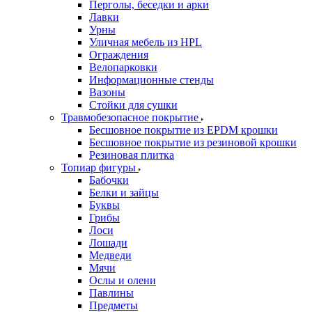
Перголы, беседки и арки
Лавки
Урны
Уличная мебель из HPL
Ограждения
Велопарковки
Информационные стенды
Вазоны
Стойки для сушки
Травмобезопасное покрытие
Бесшовное покрытие из EPDM крошки
Бесшовное покрытие из резиновой крошки
Резиновая плитка
Топиар фигуры
Бабочки
Белки и зайцы
Буквы
Грибы
Лоси
Лошади
Медведи
Мячи
Ослы и олени
Павлины
Предметы