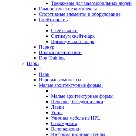
Тренажеры для маломобильных людей
Гимнастические комплексы
Спортивные элементы и оборудование
Скейт-парки
Скейт-парки
Оптимум скейт-парк
Премиум скейт-парк
Паркур
Полоса препятствий
Dog Training
Парк
Парк
Игровые комплексы
Малые архитектурные формы
Малые архитектурные формы
Перголы, беседки и арки
Лавки
Урны
Уличная мебель из HPL
Ограждения
Велопарковки
Информационные стенды