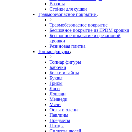
Вазоны
Стойки для сушки
Травмобезопасное покрытие
Травмобезопасное покрытие
Бесшовное покрытие из EPDM крошки
Бесшовное покрытие из резиновой
крошки
Резиновая плитка
Топиар фигуры
Топиар фигуры
Бабочки
Белки и зайцы
Буквы
Грибы
Лоси
Лошади
Медведи
Мячи
Ослы и олени
Павлины
Предметы
Птицы
Силуэты людей