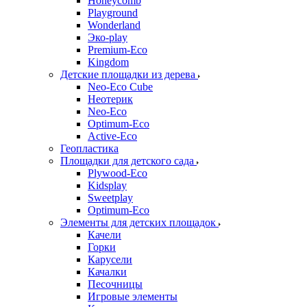
Honeycomb
Playground
Wonderland
Эко-play
Premium-Eco
Kingdom
Детские площадки из дерева
Neo-Eco Cube
Неотерик
Neo-Eco
Оptimum-Еco
Active-Eco
Геопластика
Площадки для детского сада
Plywood-Eco
Kidsplay
Sweetplay
Оptimum-Еco
Элементы для детских площадок
Качели
Горки
Карусели
Качалки
Песочницы
Игровые элементы