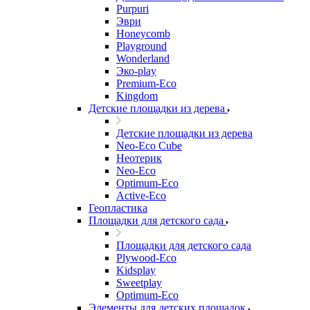
Purpuri
Эври
Honeycomb
Playground
Wonderland
Эко-play
Premium-Eco
Kingdom
Детские площадки из дерева
Детские площадки из дерева
Neo-Eco Cube
Неотерик
Neo-Eco
Оptimum-Еco
Active-Eco
Геопластика
Площадки для детского сада
Площадки для детского сада
Plywood-Eco
Kidsplay
Sweetplay
Оptimum-Еco
Элементы для детских площадок