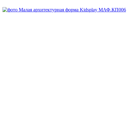
Под заказ
Арт.
МАФ.КП006
Заказать
Запросить КП
Скачать DWG
Запросить 3D
Спросите все, что вам нужно, у менеджера:
8-800-707-64-70