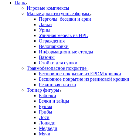
Парк
Игровые комплексы
Малые архитектурные формы
Перголы, беседки и арки
Лавки
Урны
Уличная мебель из HPL
Ограждения
Велопарковки
Информационные стенды
Вазоны
Стойки для сушки
Травмобезопасное покрытие
Бесшовное покрытие из EPDM крошки
Бесшовное покрытие из резиновой крошки
Резиновая плитка
Топиар фигуры
Бабочки
Белки и зайцы
Буквы
Грибы
Лоси
Лошади
Медведи
Мячи