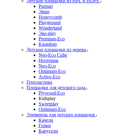
Детские площадки из HPL и HDPE
Purpuri
Эври
Honeycomb
Playground
Wonderland
Эко-play
Premium-Eco
Kingdom
Детские площадки из дерева
Neo-Eco Cube
Неотерик
Neo-Eco
Оptimum-Еco
Active-Eco
Геопластика
Площадки для детского сада
Plywood-Eco
Kidsplay
Sweetplay
Оptimum-Еco
Элементы для детских площадок
Качели
Горки
Карусели