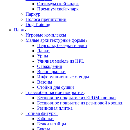
Оптимум скейт-парк
Премиум скейт-парк
Паркур
Полоса препятствий
Dog Training
Парк
Игровые комплексы
Малые архитектурные формы
Перголы, беседки и арки
Лавки
Урны
Уличная мебель из HPL
Ограждения
Велопарковки
Информационные стенды
Вазоны
Стойки для сушки
Травмобезопасное покрытие
Бесшовное покрытие из EPDM крошки
Бесшовное покрытие из резиновой крошки
Резиновая плитка
Топиар фигуры
Бабочки
Белки и зайцы
Буквы