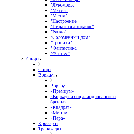
"Лукоморье"
"Магия"
"Мечта"
"Настроение"
"Пиратский корабль"
"Ранчо"
"Соломенный дом"
"Тропики"
"Фантастика"
"Фитнес"
Спорт
Спорт
Воркаут
Воркаут
«Премиум»
«Воркаут из оцилиндрованного
бревна»
«Квадрат»
«Мини»
«Пара»
Кроссфит
Тренажеры