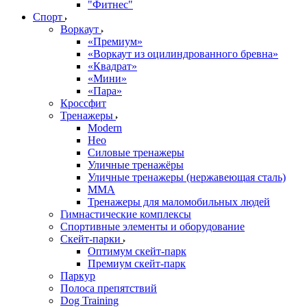
"Фитнес"
Спорт
Воркаут
«Премиум»
«Воркаут из оцилиндрованного бревна»
«Квадрат»
«Мини»
«Пара»
Кроссфит
Тренажеры
Modern
Нео
Силовые тренажеры
Уличные тренажёры
Уличные тренажеры (нержавеющая сталь)
ММА
Тренажеры для маломобильных людей
Гимнастические комплексы
Спортивные элементы и оборудование
Скейт-парки
Оптимум скейт-парк
Премиум скейт-парк
Паркур
Полоса препятствий
Dog Training