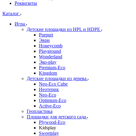
Реквизиты
Каталог
Игра
Детские площадки из HPL и HDPE
Purpuri
Эври
Honeycomb
Playground
Wonderland
Эко-play
Premium-Eco
Kingdom
Детские площадки из дерева
Neo-Eco Cube
Неотерик
Neo-Eco
Оptimum-Еco
Active-Eco
Геопластика
Площадки для детского сада
Plywood-Eco
Kidsplay
Sweetplay