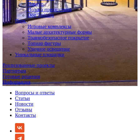
Паркур
Полоса препятствий
Dog Training
Парк
Игровые комплексы
Малые архитектурные формы
Травмобезопасное покрытие
Топиар фигуры
Уличное освещение
Уникальные площадки
Реализованные проекты
Партнерам
Готовые решения
Информация
Вопросы и ответы
Статьи
Новости
Отзывы
Контакты