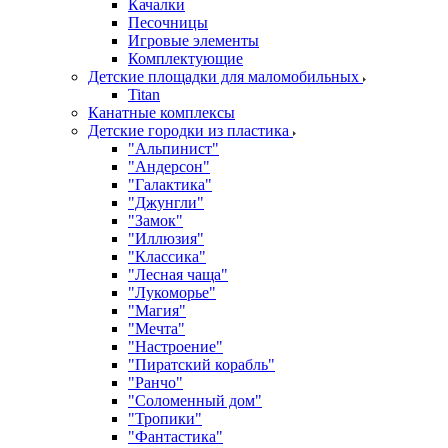
Качалки
Песочницы
Игровые элементы
Комплектующие
Детские площадки для маломобильных
Titan
Канатные комплексы
Детские городки из пластика
"Альпинист"
"Андерсон"
"Галактика"
"Джунгли"
"Замок"
"Иллюзия"
"Классика"
"Лесная чаща"
"Лукоморье"
"Магия"
"Мечта"
"Настроение"
"Пиратский корабль"
"Ранчо"
"Соломенный дом"
"Тропики"
"Фантастика"