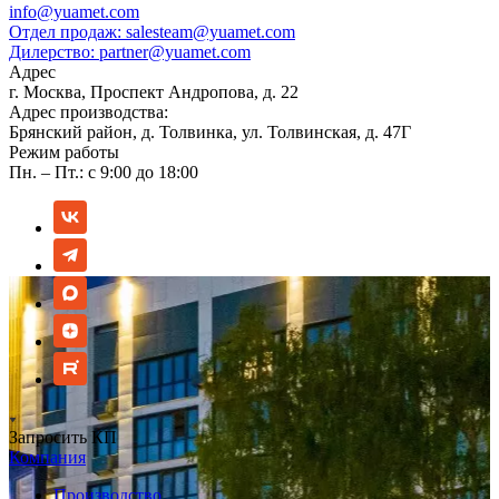
info@yuamet.com
Отдел продаж:
salesteam@yuamet.com
Дилерство:
partner@yuamet.com
Адрес
г. Москва, Проспект Андропова, д. 22
Адрес производства:
Брянский район, д. Толвинка, ул. Толвинская, д. 47Г
Режим работы
Пн. – Пт.: с 9:00 до 18:00
Запросить КП
Компания
Производство