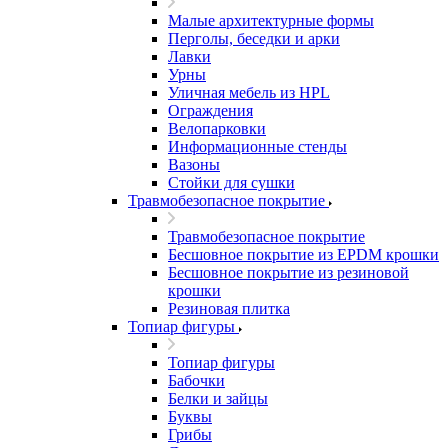
Малые архитектурные формы
Перголы, беседки и арки
Лавки
Урны
Уличная мебель из HPL
Ограждения
Велопарковки
Информационные стенды
Вазоны
Стойки для сушки
Травмобезопасное покрытие
Травмобезопасное покрытие
Бесшовное покрытие из EPDM крошки
Бесшовное покрытие из резиновой
крошки
Резиновая плитка
Топиар фигуры
Топиар фигуры
Бабочки
Белки и зайцы
Буквы
Грибы