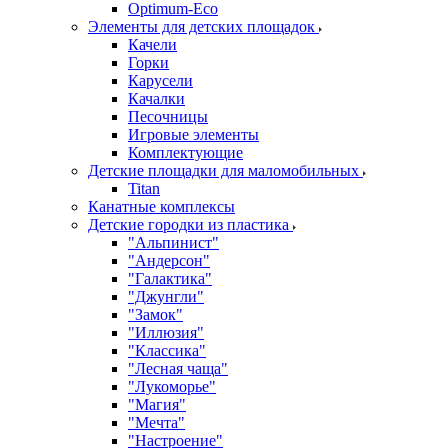
Оptimum-Еco
Элементы для детских площадок
Качели
Горки
Карусели
Качалки
Песочницы
Игровые элементы
Комплектующие
Детские площадки для маломобильных
Titan
Канатные комплексы
Детские городки из пластика
"Альпинист"
"Андерсон"
"Галактика"
"Джунгли"
"Замок"
"Иллюзия"
"Классика"
"Лесная чаща"
"Лукоморье"
"Магия"
"Мечта"
"Настроение"