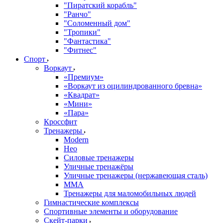
"Пиратский корабль"
"Ранчо"
"Соломенный дом"
"Тропики"
"Фантастика"
"Фитнес"
Спорт
Воркаут
«Премиум»
«Воркаут из оцилиндрованного бревна»
«Квадрат»
«Мини»
«Пара»
Кроссфит
Тренажеры
Modern
Нео
Силовые тренажеры
Уличные тренажёры
Уличные тренажеры (нержавеющая сталь)
ММА
Тренажеры для маломобильных людей
Гимнастические комплексы
Спортивные элементы и оборудование
Скейт-парки