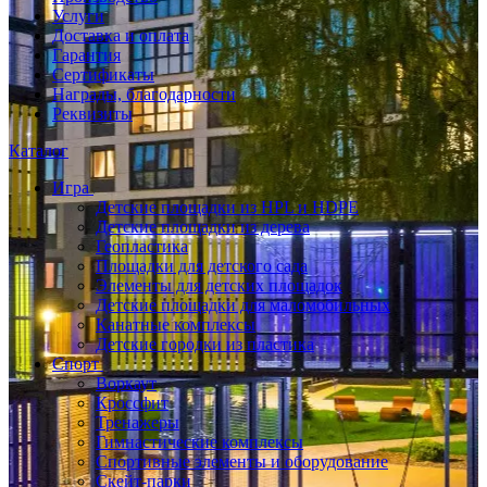
Услуги
Доставка и оплата
Гарантия
Сертификаты
Награды, благодарности
Реквизиты
Каталог
Игра
Детские площадки из HPL и HDPE
Детские площадки из дерева
Геопластика
Площадки для детского сада
Элементы для детских площадок
Детские площадки для маломобильных
Канатные комплексы
Детские городки из пластика
Спорт
Воркаут
Кроссфит
Тренажеры
Гимнастические комплексы
Спортивные элементы и оборудование
Скейт-парки