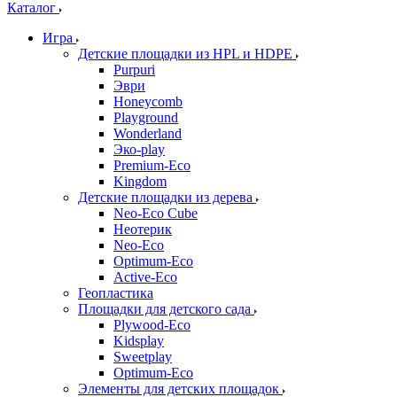
Каталог
Игра
Детские площадки из HPL и HDPE
Purpuri
Эври
Honeycomb
Playground
Wonderland
Эко-play
Premium-Eco
Kingdom
Детские площадки из дерева
Neo-Eco Cube
Неотерик
Neo-Eco
Оptimum-Еco
Active-Eco
Геопластика
Площадки для детского сада
Plywood-Eco
Kidsplay
Sweetplay
Оptimum-Еco
Элементы для детских площадок