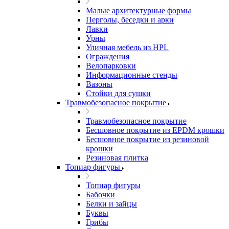
Малые архитектурные формы
Перголы, беседки и арки
Лавки
Урны
Уличная мебель из HPL
Ограждения
Велопарковки
Информационные стенды
Вазоны
Стойки для сушки
Травмобезопасное покрытие
Травмобезопасное покрытие
Бесшовное покрытие из EPDM крошки
Бесшовное покрытие из резиновой
крошки
Резиновая плитка
Топиар фигуры
Топиар фигуры
Бабочки
Белки и зайцы
Буквы
Грибы