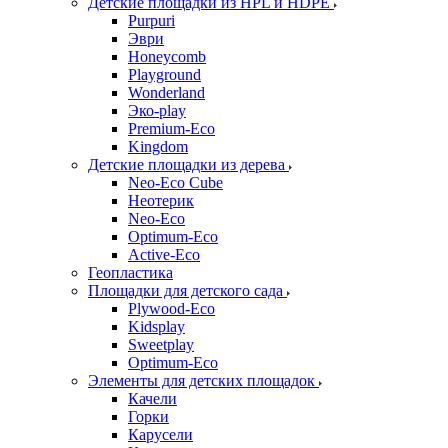
Детские площадки из HPL и HDPE
Purpuri
Эври
Honeycomb
Playground
Wonderland
Эко-play
Premium-Eco
Kingdom
Детские площадки из дерева
Neo-Eco Cube
Неотерик
Neo-Eco
Оptimum-Еco
Active-Eco
Геопластика
Площадки для детского сада
Plywood-Eco
Kidsplay
Sweetplay
Оptimum-Еco
Элементы для детских площадок
Качели
Горки
Карусели