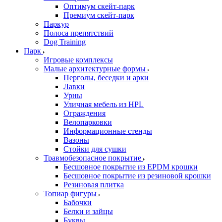
Оптимум скейт-парк
Премиум скейт-парк
Паркур
Полоса препятствий
Dog Training
Парк
Игровые комплексы
Малые архитектурные формы
Перголы, беседки и арки
Лавки
Урны
Уличная мебель из HPL
Ограждения
Велопарковки
Информационные стенды
Вазоны
Стойки для сушки
Травмобезопасное покрытие
Бесшовное покрытие из EPDM крошки
Бесшовное покрытие из резиновой крошки
Резиновая плитка
Топиар фигуры
Бабочки
Белки и зайцы
Буквы