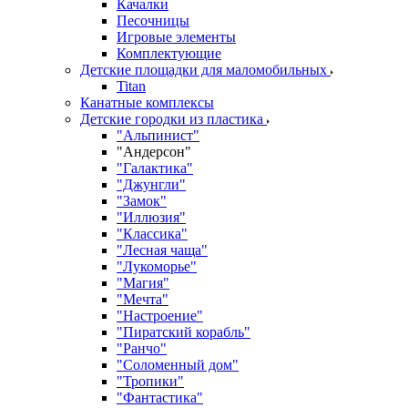
Качалки
Песочницы
Игровые элементы
Комплектующие
Детские площадки для маломобильных
Titan
Канатные комплексы
Детские городки из пластика
"Альпинист"
"Андерсон"
"Галактика"
"Джунгли"
"Замок"
"Иллюзия"
"Классика"
"Лесная чаща"
"Лукоморье"
"Магия"
"Мечта"
"Настроение"
"Пиратский корабль"
"Ранчо"
"Соломенный дом"
"Тропики"
"Фантастика"