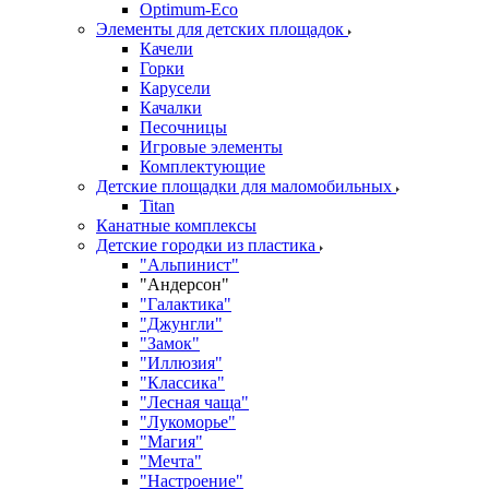
Оptimum-Еco
Элементы для детских площадок
Качели
Горки
Карусели
Качалки
Песочницы
Игровые элементы
Комплектующие
Детские площадки для маломобильных
Titan
Канатные комплексы
Детские городки из пластика
"Альпинист"
"Андерсон"
"Галактика"
"Джунгли"
"Замок"
"Иллюзия"
"Классика"
"Лесная чаща"
"Лукоморье"
"Магия"
"Мечта"
"Настроение"