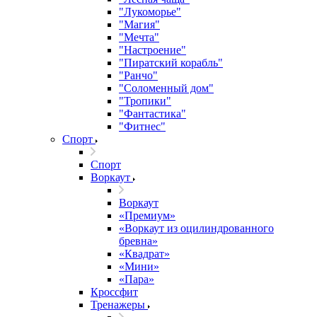
"Лукоморье"
"Магия"
"Мечта"
"Настроение"
"Пиратский корабль"
"Ранчо"
"Соломенный дом"
"Тропики"
"Фантастика"
"Фитнес"
Спорт
Спорт
Воркаут
Воркаут
«Премиум»
«Воркаут из оцилиндрованного
бревна»
«Квадрат»
«Мини»
«Пара»
Кроссфит
Тренажеры