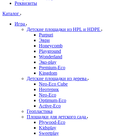
Реквизиты
Каталог
Игра
Детские площадки из HPL и HDPE
Purpuri
Эври
Honeycomb
Playground
Wonderland
Эко-play
Premium-Eco
Kingdom
Детские площадки из дерева
Neo-Eco Cube
Неотерик
Neo-Eco
Оptimum-Еco
Active-Eco
Геопластика
Площадки для детского сада
Plywood-Eco
Kidsplay
Sweetplay