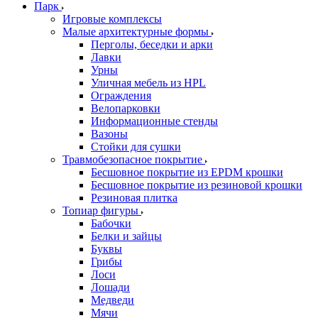
Парк
Игровые комплексы
Малые архитектурные формы
Перголы, беседки и арки
Лавки
Урны
Уличная мебель из HPL
Ограждения
Велопарковки
Информационные стенды
Вазоны
Стойки для сушки
Травмобезопасное покрытие
Бесшовное покрытие из EPDM крошки
Бесшовное покрытие из резиновой крошки
Резиновая плитка
Топиар фигуры
Бабочки
Белки и зайцы
Буквы
Грибы
Лоси
Лошади
Медведи
Мячи