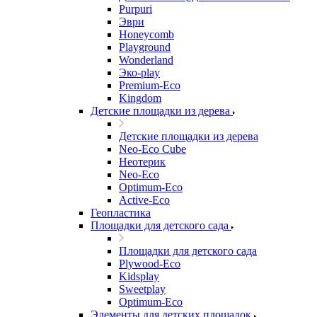
Purpuri
Эври
Honeycomb
Playground
Wonderland
Эко-play
Premium-Eco
Kingdom
Детские площадки из дерева
Детские площадки из дерева
Neo-Eco Cube
Неотерик
Neo-Eco
Оptimum-Еco
Active-Eco
Геопластика
Площадки для детского сада
Площадки для детского сада
Plywood-Eco
Kidsplay
Sweetplay
Оptimum-Еco
Элементы для детских площадок