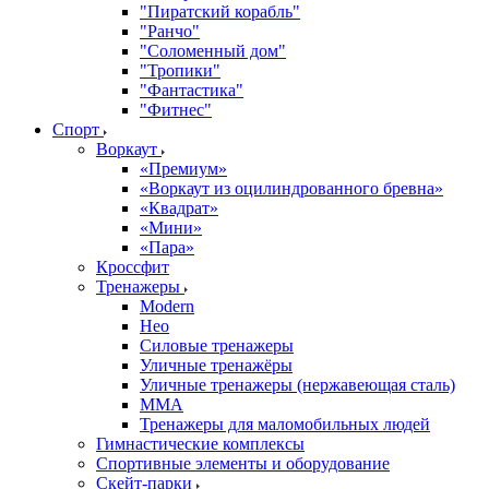
"Пиратский корабль"
"Ранчо"
"Соломенный дом"
"Тропики"
"Фантастика"
"Фитнес"
Спорт
Воркаут
«Премиум»
«Воркаут из оцилиндрованного бревна»
«Квадрат»
«Мини»
«Пара»
Кроссфит
Тренажеры
Modern
Нео
Силовые тренажеры
Уличные тренажёры
Уличные тренажеры (нержавеющая сталь)
ММА
Тренажеры для маломобильных людей
Гимнастические комплексы
Спортивные элементы и оборудование
Скейт-парки