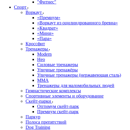
"Фитнес"
Спорт
Воркаут
«Премиум»
«Воркаут из оцилиндрованного бревна»
«Квадрат»
«Мини»
«Пара»
Кроссфит
Тренажеры
Modern
Нео
Силовые тренажеры
Уличные тренажёры
Уличные тренажеры (нержавеющая сталь)
ММА
Тренажеры для маломобильных людей
Гимнастические комплексы
Спортивные элементы и оборудование
Скейт-парки
Оптимум скейт-парк
Премиум скейт-парк
Паркур
Полоса препятствий
Dog Training