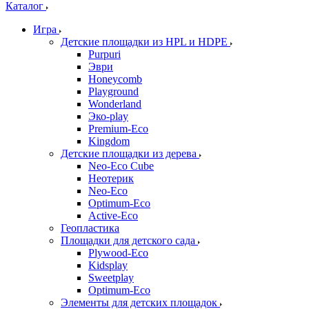
Каталог
Игра
Детские площадки из HPL и HDPE
Purpuri
Эври
Honeycomb
Playground
Wonderland
Эко-play
Premium-Eco
Kingdom
Детские площадки из дерева
Neo-Eco Cube
Неотерик
Neo-Eco
Оptimum-Еco
Active-Eco
Геопластика
Площадки для детского сада
Plywood-Eco
Kidsplay
Sweetplay
Оptimum-Еco
Элементы для детских площадок