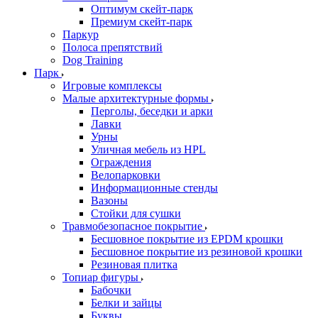
Оптимум скейт-парк
Премиум скейт-парк
Паркур
Полоса препятствий
Dog Training
Парк
Игровые комплексы
Малые архитектурные формы
Перголы, беседки и арки
Лавки
Урны
Уличная мебель из HPL
Ограждения
Велопарковки
Информационные стенды
Вазоны
Стойки для сушки
Травмобезопасное покрытие
Бесшовное покрытие из EPDM крошки
Бесшовное покрытие из резиновой крошки
Резиновая плитка
Топиар фигуры
Бабочки
Белки и зайцы
Буквы