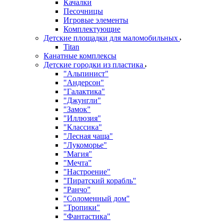
Качалки
Песочницы
Игровые элементы
Комплектующие
Детские площадки для маломобильных
Titan
Канатные комплексы
Детские городки из пластика
"Альпинист"
"Андерсон"
"Галактика"
"Джунгли"
"Замок"
"Иллюзия"
"Классика"
"Лесная чаща"
"Лукоморье"
"Магия"
"Мечта"
"Настроение"
"Пиратский корабль"
"Ранчо"
"Соломенный дом"
"Тропики"
"Фантастика"