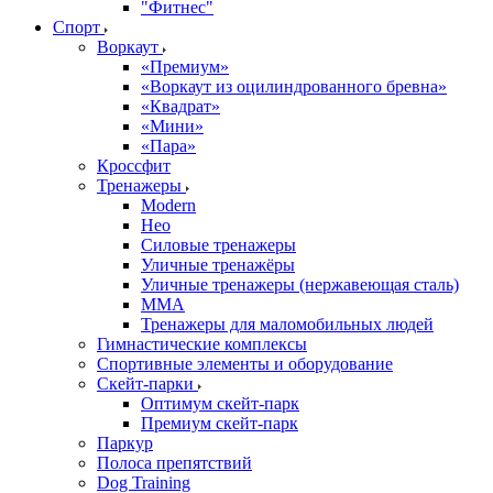
"Фитнес"
Спорт
Воркаут
«Премиум»
«Воркаут из оцилиндрованного бревна»
«Квадрат»
«Мини»
«Пара»
Кроссфит
Тренажеры
Modern
Нео
Силовые тренажеры
Уличные тренажёры
Уличные тренажеры (нержавеющая сталь)
ММА
Тренажеры для маломобильных людей
Гимнастические комплексы
Спортивные элементы и оборудование
Скейт-парки
Оптимум скейт-парк
Премиум скейт-парк
Паркур
Полоса препятствий
Dog Training