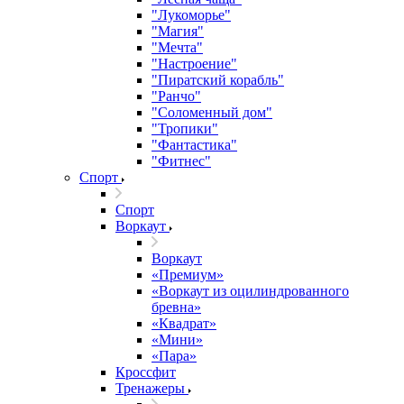
"Лукоморье"
"Магия"
"Мечта"
"Настроение"
"Пиратский корабль"
"Ранчо"
"Соломенный дом"
"Тропики"
"Фантастика"
"Фитнес"
Спорт
Спорт
Воркаут
Воркаут
«Премиум»
«Воркаут из оцилиндрованного
бревна»
«Квадрат»
«Мини»
«Пара»
Кроссфит
Тренажеры