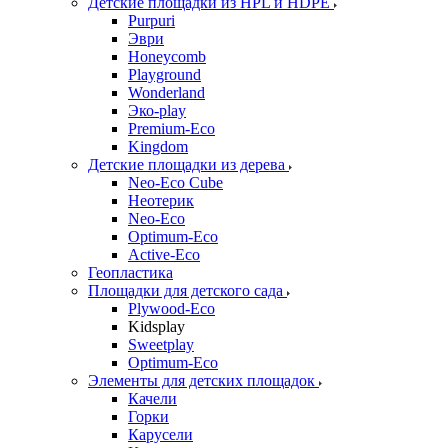
Детские площадки из HPL и HDPE
Purpuri
Эври
Honeycomb
Playground
Wonderland
Эко-play
Premium-Eco
Kingdom
Детские площадки из дерева
Neo-Eco Cube
Неотерик
Neo-Eco
Оptimum-Еco
Active-Eco
Геопластика
Площадки для детского сада
Plywood-Eco
Kidsplay
Sweetplay
Оptimum-Еco
Элементы для детских площадок
Качели
Горки
Карусели