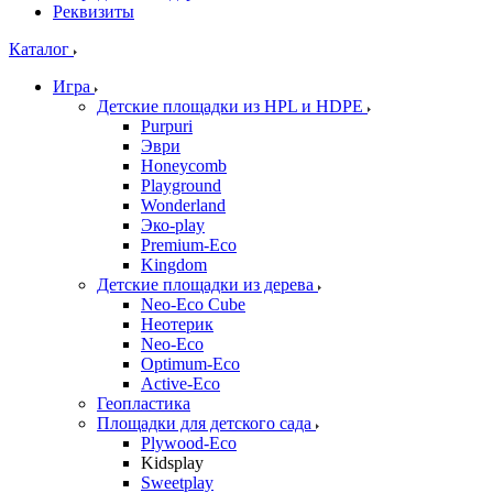
Реквизиты
Каталог
Игра
Детские площадки из HPL и HDPE
Purpuri
Эври
Honeycomb
Playground
Wonderland
Эко-play
Premium-Eco
Kingdom
Детские площадки из дерева
Neo-Eco Cube
Неотерик
Neo-Eco
Оptimum-Еco
Active-Eco
Геопластика
Площадки для детского сада
Plywood-Eco
Kidsplay
Sweetplay