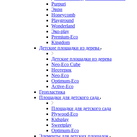
Purpuri
Эври
Honeycomb
Playground
Wonderland
Эко-play
Premium-Eco
Kingdom
Детские площадки из дерева
Детские площадки из дерева
Neo-Eco Cube
Неотерик
Neo-Eco
Оptimum-Еco
Active-Eco
Геопластика
Площадки для детского сада
Площадки для детского сада
Plywood-Eco
Kidsplay
Sweetplay
Оptimum-Еco
Элементы для детских площадок