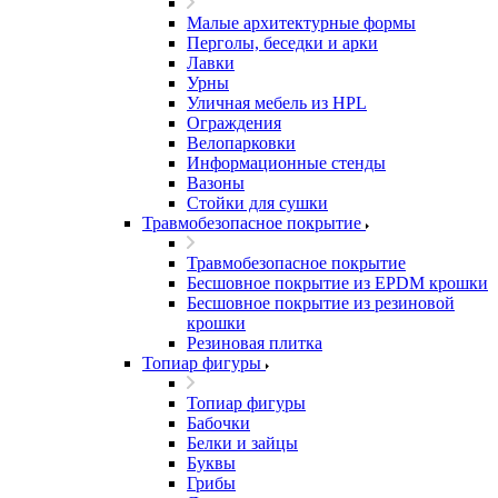
Малые архитектурные формы
Перголы, беседки и арки
Лавки
Урны
Уличная мебель из HPL
Ограждения
Велопарковки
Информационные стенды
Вазоны
Стойки для сушки
Травмобезопасное покрытие
Травмобезопасное покрытие
Бесшовное покрытие из EPDM крошки
Бесшовное покрытие из резиновой
крошки
Резиновая плитка
Топиар фигуры
Топиар фигуры
Бабочки
Белки и зайцы
Буквы
Грибы