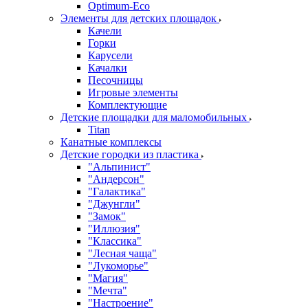
Оptimum-Еco
Элементы для детских площадок
Качели
Горки
Карусели
Качалки
Песочницы
Игровые элементы
Комплектующие
Детские площадки для маломобильных
Titan
Канатные комплексы
Детские городки из пластика
"Альпинист"
"Андерсон"
"Галактика"
"Джунгли"
"Замок"
"Иллюзия"
"Классика"
"Лесная чаща"
"Лукоморье"
"Магия"
"Мечта"
"Настроение"