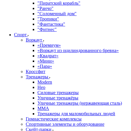
"Пиратский корабль"
"Ранчо"
"Соломенный дом"
"Тропики"
"Фантастика"
"Фитнес"
Спорт
Воркаут
«Премиум»
«Воркаут из оцилиндрованного бревна»
«Квадрат»
«Мини»
«Пара»
Кроссфит
Тренажеры
Modern
Нео
Силовые тренажеры
Уличные тренажёры
Уличные тренажеры (нержавеющая сталь)
ММА
Тренажеры для маломобильных людей
Гимнастические комплексы
Спортивные элементы и оборудование
Скейт-парки