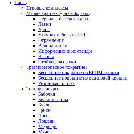
Парк
Игровые комплексы
Малые архитектурные формы
Перголы, беседки и арки
Лавки
Урны
Уличная мебель из HPL
Ограждения
Велопарковки
Информационные стенды
Вазоны
Стойки для сушки
Травмобезопасное покрытие
Бесшовное покрытие из EPDM крошки
Бесшовное покрытие из резиновой крошки
Резиновая плитка
Топиар фигуры
Бабочки
Белки и зайцы
Буквы
Грибы
Лоси
Лошади
Медведи
Мячи