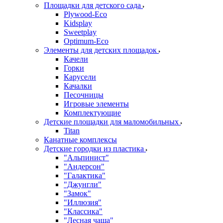
Площадки для детского сада
Plywood-Eco
Kidsplay
Sweetplay
Оptimum-Еco
Элементы для детских площадок
Качели
Горки
Карусели
Качалки
Песочницы
Игровые элементы
Комплектующие
Детские площадки для маломобильных
Titan
Канатные комплексы
Детские городки из пластика
"Альпинист"
"Андерсон"
"Галактика"
"Джунгли"
"Замок"
"Иллюзия"
"Классика"
"Лесная чаща"