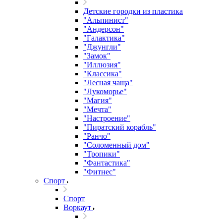
Детские городки из пластика
"Альпинист"
"Андерсон"
"Галактика"
"Джунгли"
"Замок"
"Иллюзия"
"Классика"
"Лесная чаща"
"Лукоморье"
"Магия"
"Мечта"
"Настроение"
"Пиратский корабль"
"Ранчо"
"Соломенный дом"
"Тропики"
"Фантастика"
"Фитнес"
Спорт
Спорт
Воркаут