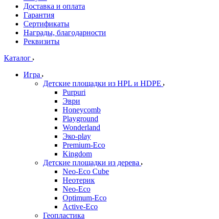
Доставка и оплата
Гарантия
Сертификаты
Награды, благодарности
Реквизиты
Каталог
Игра
Детские площадки из HPL и HDPE
Purpuri
Эври
Honeycomb
Playground
Wonderland
Эко-play
Premium-Eco
Kingdom
Детские площадки из дерева
Neo-Eco Cube
Неотерик
Neo-Eco
Оptimum-Еco
Active-Eco
Геопластика