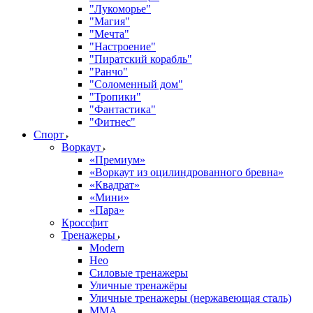
"Лукоморье"
"Магия"
"Мечта"
"Настроение"
"Пиратский корабль"
"Ранчо"
"Соломенный дом"
"Тропики"
"Фантастика"
"Фитнес"
Спорт
Воркаут
«Премиум»
«Воркаут из оцилиндрованного бревна»
«Квадрат»
«Мини»
«Пара»
Кроссфит
Тренажеры
Modern
Нео
Силовые тренажеры
Уличные тренажёры
Уличные тренажеры (нержавеющая сталь)
ММА