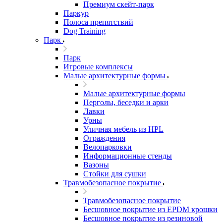
Премиум скейт-парк
Паркур
Полоса препятствий
Dog Training
Парк
Парк
Игровые комплексы
Малые архитектурные формы
Малые архитектурные формы
Перголы, беседки и арки
Лавки
Урны
Уличная мебель из HPL
Ограждения
Велопарковки
Информационные стенды
Вазоны
Стойки для сушки
Травмобезопасное покрытие
Травмобезопасное покрытие
Бесшовное покрытие из EPDM крошки
Бесшовное покрытие из резиновой