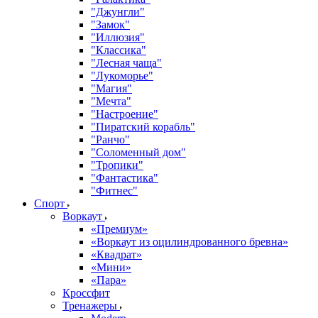
"Джунгли"
"Замок"
"Иллюзия"
"Классика"
"Лесная чаща"
"Лукоморье"
"Магия"
"Мечта"
"Настроение"
"Пиратский корабль"
"Ранчо"
"Соломенный дом"
"Тропики"
"Фантастика"
"Фитнес"
Спорт
Воркаут
«Премиум»
«Воркаут из оцилиндрованного бревна»
«Квадрат»
«Мини»
«Пара»
Кроссфит
Тренажеры