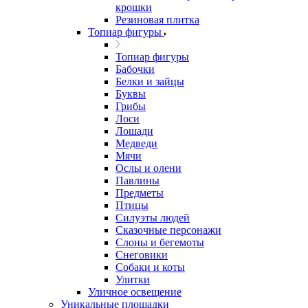
крошки
Резиновая плитка
Топиар фигуры
Топиар фигуры
Бабочки
Белки и зайцы
Буквы
Грибы
Лоси
Лошади
Медведи
Мячи
Ослы и олени
Павлины
Предметы
Птицы
Силуэты людей
Сказочные персонажи
Слоны и бегемоты
Снеговики
Собаки и коты
Улитки
Уличное освещение
Уникальные площадки