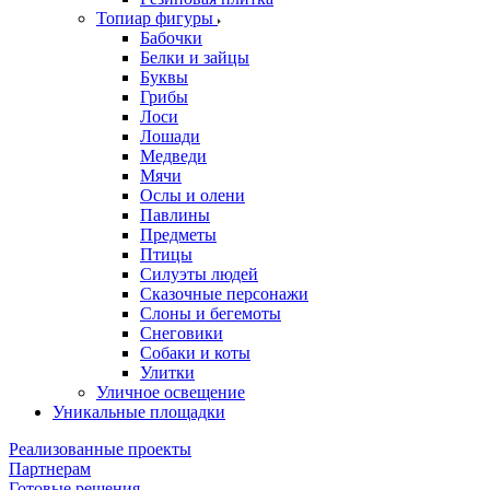
Топиар фигуры
Бабочки
Белки и зайцы
Буквы
Грибы
Лоси
Лошади
Медведи
Мячи
Ослы и олени
Павлины
Предметы
Птицы
Силуэты людей
Сказочные персонажи
Слоны и бегемоты
Снеговики
Собаки и коты
Улитки
Уличное освещение
Уникальные площадки
Реализованные проекты
Партнерам
Готовые решения