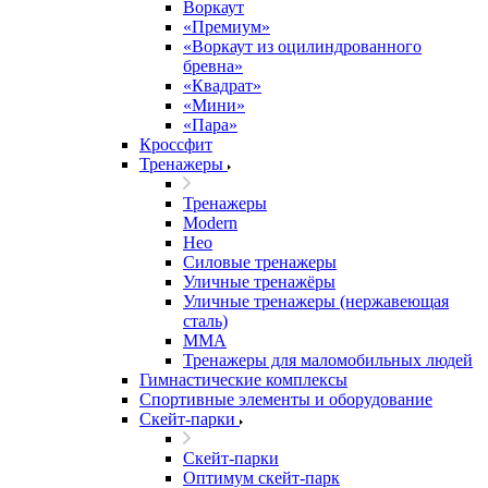
Воркаут
«Премиум»
«Воркаут из оцилиндрованного
бревна»
«Квадрат»
«Мини»
«Пара»
Кроссфит
Тренажеры
Тренажеры
Modern
Нео
Силовые тренажеры
Уличные тренажёры
Уличные тренажеры (нержавеющая
сталь)
ММА
Тренажеры для маломобильных людей
Гимнастические комплексы
Спортивные элементы и оборудование
Скейт-парки
Скейт-парки
Оптимум скейт-парк