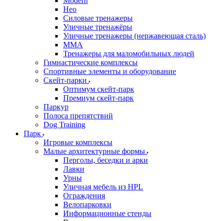
Modern
Нео
Силовые тренажеры
Уличные тренажёры
Уличные тренажеры (нержавеющая сталь)
ММА
Тренажеры для маломобильных людей
Гимнастические комплексы
Спортивные элементы и оборудование
Скейт-парки
Оптимум скейт-парк
Премиум скейт-парк
Паркур
Полоса препятствий
Dog Training
Парк
Игровые комплексы
Малые архитектурные формы
Перголы, беседки и арки
Лавки
Урны
Уличная мебель из HPL
Ограждения
Велопарковки
Информационные стенды