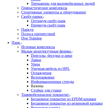
Тренажеры для маломобильных людей
Гимнастические комплексы
Спортивные элементы и оборудование
Скейт-парки
Оптимум скейт-парк
Премиум скейт-парк
Паркур
Полоса препятствий
Dog Training
Парк
Игровые комплексы
Малые архитектурные формы
Перголы, беседки и арки
Лавки
Урны
Уличная мебель из HPL
Ограждения
Велопарковки
Информационные стенды
Вазоны
Стойки для сушки
Травмобезопасное покрытие
Бесшовное покрытие из EPDM крошки
Бесшовное покрытие из резиновой крошки
Резиновая плитка