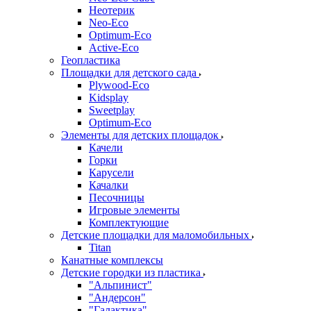
Неотерик
Neo-Eco
Оptimum-Еco
Active-Eco
Геопластика
Площадки для детского сада
Plywood-Eco
Kidsplay
Sweetplay
Оptimum-Еco
Элементы для детских площадок
Качели
Горки
Карусели
Качалки
Песочницы
Игровые элементы
Комплектующие
Детские площадки для маломобильных
Titan
Канатные комплексы
Детские городки из пластика
"Альпинист"
"Андерсон"
"Галактика"