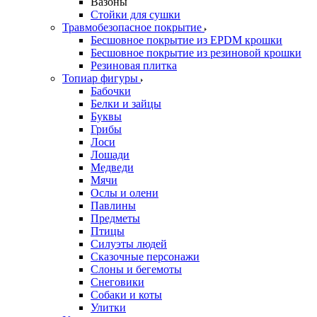
Вазоны
Стойки для сушки
Травмобезопасное покрытие
Бесшовное покрытие из EPDM крошки
Бесшовное покрытие из резиновой крошки
Резиновая плитка
Топиар фигуры
Бабочки
Белки и зайцы
Буквы
Грибы
Лоси
Лошади
Медведи
Мячи
Ослы и олени
Павлины
Предметы
Птицы
Силуэты людей
Сказочные персонажи
Слоны и бегемоты
Снеговики
Собаки и коты
Улитки