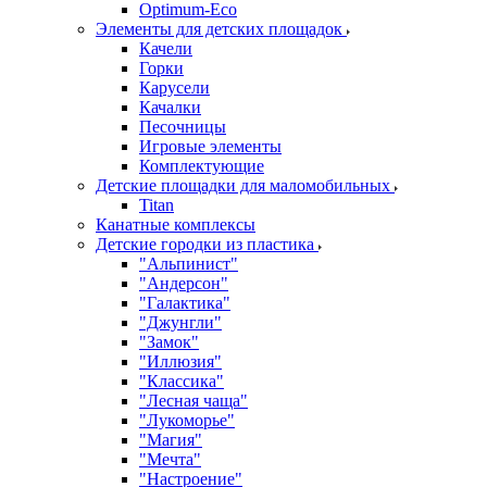
Оptimum-Еco
Элементы для детских площадок
Качели
Горки
Карусели
Качалки
Песочницы
Игровые элементы
Комплектующие
Детские площадки для маломобильных
Titan
Канатные комплексы
Детские городки из пластика
"Альпинист"
"Андерсон"
"Галактика"
"Джунгли"
"Замок"
"Иллюзия"
"Классика"
"Лесная чаща"
"Лукоморье"
"Магия"
"Мечта"
"Настроение"