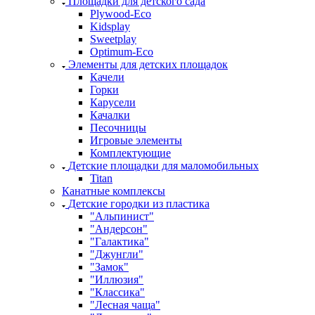
Площадки для детского сада
Plywood-Eco
Kidsplay
Sweetplay
Оptimum-Еco
Элементы для детских площадок
Качели
Горки
Карусели
Качалки
Песочницы
Игровые элементы
Комплектующие
Детские площадки для маломобильных
Titan
Канатные комплексы
Детские городки из пластика
"Альпинист"
"Андерсон"
"Галактика"
"Джунгли"
"Замок"
"Иллюзия"
"Классика"
"Лесная чаща"