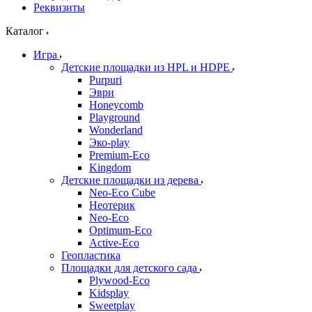
Реквизиты
Каталог
Игра
Детские площадки из HPL и HDPE
Purpuri
Эври
Honeycomb
Playground
Wonderland
Эко-play
Premium-Eco
Kingdom
Детские площадки из дерева
Neo-Eco Cube
Неотерик
Neo-Eco
Оptimum-Еco
Active-Eco
Геопластика
Площадки для детского сада
Plywood-Eco
Kidsplay
Sweetplay