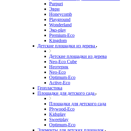
Purpuri
Эври
Honeycomb
Playground
Wonderland
Эко-play
Premium-Eco
Kingdom
Детские площадки из дерева
Детские площадки из дерева
Neo-Eco Cube
Неотерик
Neo-Eco
Оptimum-Еco
Active-Eco
Геопластика
Площадки для детского сада
Площадки для детского сада
Plywood-Eco
Kidsplay
Sweetplay
Оptimum-Еco
Элементы для детских площадок