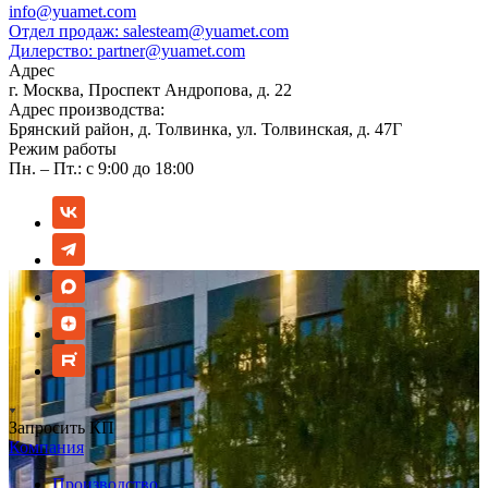
info@yuamet.com
Отдел продаж:
salesteam@yuamet.com
Дилерство:
partner@yuamet.com
Адрес
г. Москва, Проспект Андропова, д. 22
Адрес производства:
Брянский район, д. Толвинка, ул. Толвинская, д. 47Г
Режим работы
Пн. – Пт.: с 9:00 до 18:00
Запросить КП
Компания
Производство