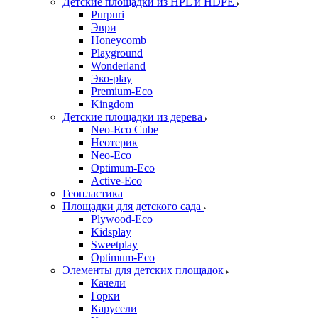
Детские площадки из HPL и HDPE
Purpuri
Эври
Honeycomb
Playground
Wonderland
Эко-play
Premium-Eco
Kingdom
Детские площадки из дерева
Neo-Eco Cube
Неотерик
Neo-Eco
Оptimum-Еco
Active-Eco
Геопластика
Площадки для детского сада
Plywood-Eco
Kidsplay
Sweetplay
Оptimum-Еco
Элементы для детских площадок
Качели
Горки
Карусели