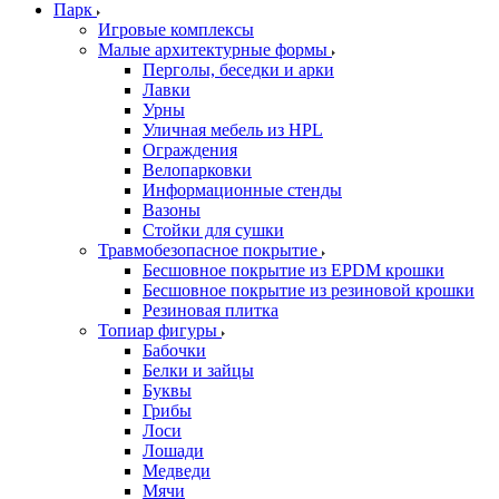
Парк
Игровые комплексы
Малые архитектурные формы
Перголы, беседки и арки
Лавки
Урны
Уличная мебель из HPL
Ограждения
Велопарковки
Информационные стенды
Вазоны
Стойки для сушки
Травмобезопасное покрытие
Бесшовное покрытие из EPDM крошки
Бесшовное покрытие из резиновой крошки
Резиновая плитка
Топиар фигуры
Бабочки
Белки и зайцы
Буквы
Грибы
Лоси
Лошади
Медведи
Мячи