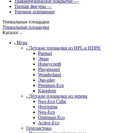
Травмобезопасное покрытие
—
Топиар фигуры
—
Уличное освещение
Уникальные площадки
Уникальные площадки
Каталог
Игра
Детские площадки из HPL и HDPE
Purpuri
Эври
Honeycomb
Playground
Wonderland
Эко-play
Premium-Eco
Kingdom
Детские площадки из дерева
Neo-Eco Cube
Неотерик
Neo-Eco
Оptimum-Еco
Active-Eco
Геопластика