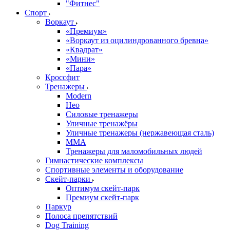
"Фитнес"
Спорт
Воркаут
«Премиум»
«Воркаут из оцилиндрованного бревна»
«Квадрат»
«Мини»
«Пара»
Кроссфит
Тренажеры
Modern
Нео
Силовые тренажеры
Уличные тренажёры
Уличные тренажеры (нержавеющая сталь)
ММА
Тренажеры для маломобильных людей
Гимнастические комплексы
Спортивные элементы и оборудование
Скейт-парки
Оптимум скейт-парк
Премиум скейт-парк
Паркур
Полоса препятствий
Dog Training