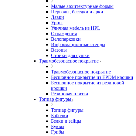
Малые архитектурные формы
Перголы, беседки и арки
Лавки
Урны
Уличная мебель из HPL
Ограждения
Велопарковки
Информационные стенды
Вазоны
Стойки для сушки
Травмобезопасное покрытие
Травмобезопасное покрытие
Бесшовное покрытие из EPDM крошки
Бесшовное покрытие из резиновой
крошки
Резиновая плитка
Топиар фигуры
Топиар фигуры
Бабочки
Белки и зайцы
Буквы
Грибы