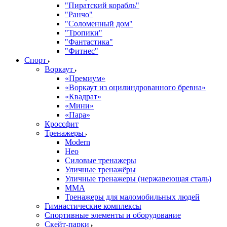
"Пиратский корабль"
"Ранчо"
"Соломенный дом"
"Тропики"
"Фантастика"
"Фитнес"
Спорт
Воркаут
«Премиум»
«Воркаут из оцилиндрованного бревна»
«Квадрат»
«Мини»
«Пара»
Кроссфит
Тренажеры
Modern
Нео
Силовые тренажеры
Уличные тренажёры
Уличные тренажеры (нержавеющая сталь)
ММА
Тренажеры для маломобильных людей
Гимнастические комплексы
Спортивные элементы и оборудование
Скейт-парки