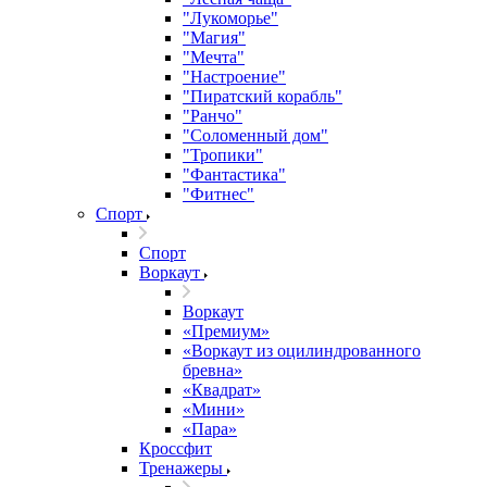
"Лукоморье"
"Магия"
"Мечта"
"Настроение"
"Пиратский корабль"
"Ранчо"
"Соломенный дом"
"Тропики"
"Фантастика"
"Фитнес"
Спорт
Спорт
Воркаут
Воркаут
«Премиум»
«Воркаут из оцилиндрованного
бревна»
«Квадрат»
«Мини»
«Пара»
Кроссфит
Тренажеры