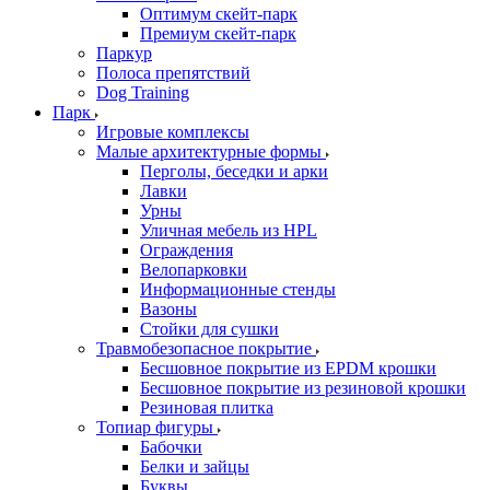
Оптимум скейт-парк
Премиум скейт-парк
Паркур
Полоса препятствий
Dog Training
Парк
Игровые комплексы
Малые архитектурные формы
Перголы, беседки и арки
Лавки
Урны
Уличная мебель из HPL
Ограждения
Велопарковки
Информационные стенды
Вазоны
Стойки для сушки
Травмобезопасное покрытие
Бесшовное покрытие из EPDM крошки
Бесшовное покрытие из резиновой крошки
Резиновая плитка
Топиар фигуры
Бабочки
Белки и зайцы
Буквы