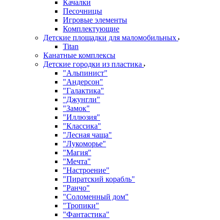
Качалки
Песочницы
Игровые элементы
Комплектующие
Детские площадки для маломобильных
Titan
Канатные комплексы
Детские городки из пластика
"Альпинист"
"Андерсон"
"Галактика"
"Джунгли"
"Замок"
"Иллюзия"
"Классика"
"Лесная чаща"
"Лукоморье"
"Магия"
"Мечта"
"Настроение"
"Пиратский корабль"
"Ранчо"
"Соломенный дом"
"Тропики"
"Фантастика"