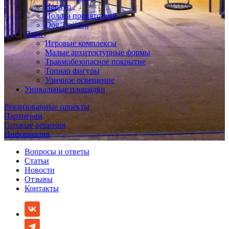
Паркур
Полоса препятствий
Dog Training
Парк
Игровые комплексы
Малые архитектурные формы
Травмобезопасное покрытие
Топиар фигуры
Уличное освещение
Уникальные площадки
Реализованные проекты
Партнерам
Готовые решения
Информация
Вопросы и ответы
Статьи
Новости
Отзывы
Контакты