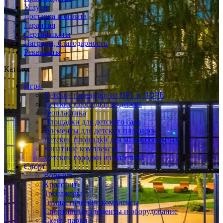
Услуги
Доставка и оплата
Гарантия
Сертификаты
Награды, благодарности
Реквизиты
Каталог
Игра
Детские площадки из HPL и HDPE
Детские площадки из дерева
Геопластика
Площадки для детского сада
Элементы для детских площадок
Детские площадки для маломобильных
Канатные комплексы
Детские городки из пластика
Спорт
Воркаут
Кроссфит
Тренажеры
Гимнастические комплексы
Спортивные элементы и оборудование
Скейт-парки