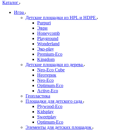
Каталог
Игра
Детские площадки из HPL и HDPE
Purpuri
Эври
Honeycomb
Playground
Wonderland
Эко-play
Premium-Eco
Kingdom
Детские площадки из дерева
Neo-Eco Cube
Неотерик
Neo-Eco
Оptimum-Еco
Active-Eco
Геопластика
Площадки для детского сада
Plywood-Eco
Kidsplay
Sweetplay
Оptimum-Еco
Элементы для детских площадок