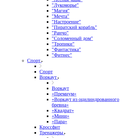
"Лукоморье"
"Магия"
"Мечта"
"Настроение"
"Пиратский корабль"
"Ранчо"
"Соломенный дом"
"Тропики"
"Фантастика"
"Фитнес"
Спорт
Спорт
Воркаут
Воркаут
«Премиум»
«Воркаут из оцилиндрованного
бревна»
«Квадрат»
«Мини»
«Пара»
Кроссфит
Тренажеры