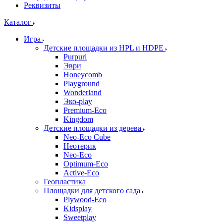
Реквизиты
Каталог
Игра
Детские площадки из HPL и HDPE
Purpuri
Эври
Honeycomb
Playground
Wonderland
Эко-play
Premium-Eco
Kingdom
Детские площадки из дерева
Neo-Eco Cube
Неотерик
Neo-Eco
Оptimum-Еco
Active-Eco
Геопластика
Площадки для детского сада
Plywood-Eco
Kidsplay
Sweetplay