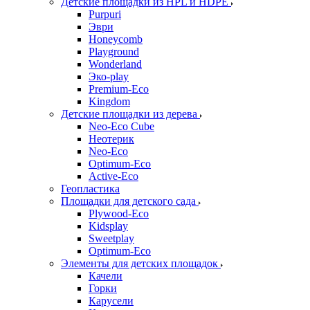
Детские площадки из HPL и HDPE
Purpuri
Эври
Honeycomb
Playground
Wonderland
Эко-play
Premium-Eco
Kingdom
Детские площадки из дерева
Neo-Eco Cube
Неотерик
Neo-Eco
Оptimum-Еco
Active-Eco
Геопластика
Площадки для детского сада
Plywood-Eco
Kidsplay
Sweetplay
Оptimum-Еco
Элементы для детских площадок
Качели
Горки
Карусели