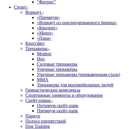
"Фитнес"
Спорт
Воркаут
«Премиум»
«Воркаут из оцилиндрованного бревна»
«Квадрат»
«Мини»
«Пара»
Кроссфит
Тренажеры
Modern
Нео
Силовые тренажеры
Уличные тренажёры
Уличные тренажеры (нержавеющая сталь)
ММА
Тренажеры для маломобильных людей
Гимнастические комплексы
Спортивные элементы и оборудование
Скейт-парки
Оптимум скейт-парк
Премиум скейт-парк
Паркур
Полоса препятствий
Dog Training