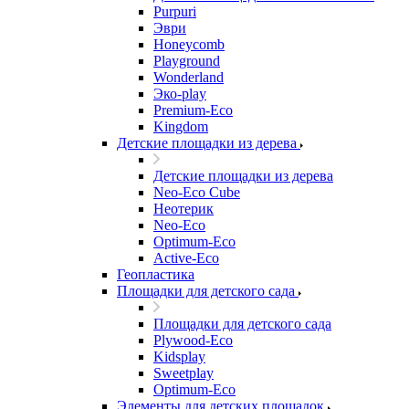
Purpuri
Эври
Honeycomb
Playground
Wonderland
Эко-play
Premium-Eco
Kingdom
Детские площадки из дерева
Детские площадки из дерева
Neo-Eco Cube
Неотерик
Neo-Eco
Оptimum-Еco
Active-Eco
Геопластика
Площадки для детского сада
Площадки для детского сада
Plywood-Eco
Kidsplay
Sweetplay
Оptimum-Еco
Элементы для детских площадок