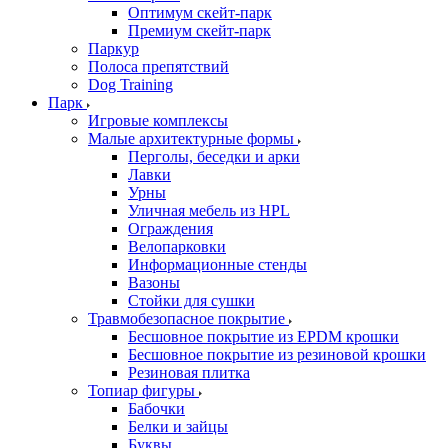
Оптимум скейт-парк
Премиум скейт-парк
Паркур
Полоса препятствий
Dog Training
Парк
Игровые комплексы
Малые архитектурные формы
Перголы, беседки и арки
Лавки
Урны
Уличная мебель из HPL
Ограждения
Велопарковки
Информационные стенды
Вазоны
Стойки для сушки
Травмобезопасное покрытие
Бесшовное покрытие из EPDM крошки
Бесшовное покрытие из резиновой крошки
Резиновая плитка
Топиар фигуры
Бабочки
Белки и зайцы
Буквы