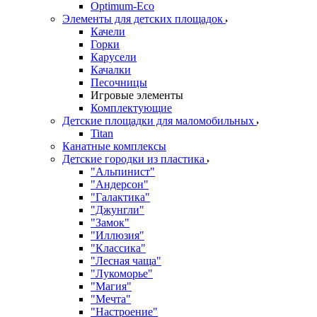
Оptimum-Еco
Элементы для детских площадок
Качели
Горки
Карусели
Качалки
Песочницы
Игровые элементы
Комплектующие
Детские площадки для маломобильных
Titan
Канатные комплексы
Детские городки из пластика
"Альпинист"
"Андерсон"
"Галактика"
"Джунгли"
"Замок"
"Иллюзия"
"Классика"
"Лесная чаща"
"Лукоморье"
"Магия"
"Мечта"
"Настроение"