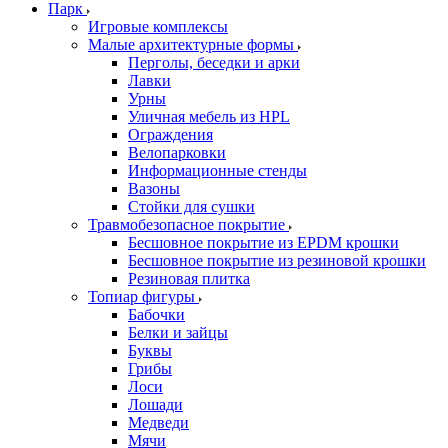
Парк
Игровые комплексы
Малые архитектурные формы
Перголы, беседки и арки
Лавки
Урны
Уличная мебель из HPL
Ограждения
Велопарковки
Информационные стенды
Вазоны
Стойки для сушки
Травмобезопасное покрытие
Бесшовное покрытие из EPDM крошки
Бесшовное покрытие из резиновой крошки
Резиновая плитка
Топиар фигуры
Бабочки
Белки и зайцы
Буквы
Грибы
Лоси
Лошади
Медведи
Мячи