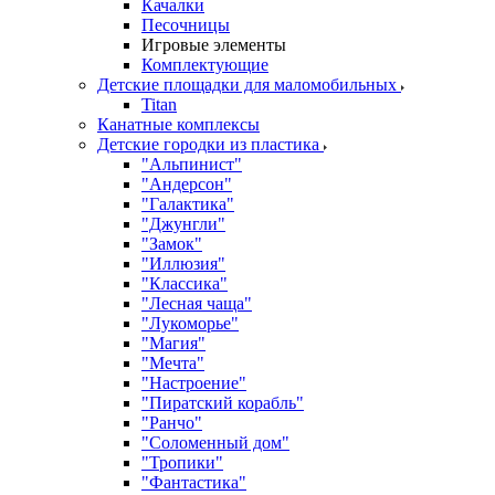
Качалки
Песочницы
Игровые элементы
Комплектующие
Детские площадки для маломобильных
Titan
Канатные комплексы
Детские городки из пластика
"Альпинист"
"Андерсон"
"Галактика"
"Джунгли"
"Замок"
"Иллюзия"
"Классика"
"Лесная чаща"
"Лукоморье"
"Магия"
"Мечта"
"Настроение"
"Пиратский корабль"
"Ранчо"
"Соломенный дом"
"Тропики"
"Фантастика"