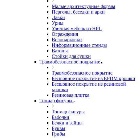
Малые архитектурные формы
Перголы, беседки и арки
Лавки
Урны
Уличная мебель из HPL
Ограждения
Велопарковки
Информационные стенды
Вазоны
Стойки для сушки
Травмобезопасное покрытие
Травмобезопасное покрытие
Бесшовное покрытие из EPDM крошки
Бесшовное покрытие из резиновой
крошки
Резиновая плитка
Топиар фигуры
Топиар фигуры
Бабочки
Белки и зайцы
Буквы
Грибы