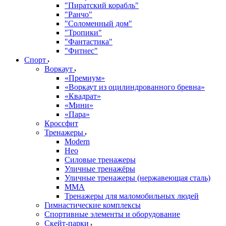
"Пиратский корабль"
"Ранчо"
"Соломенный дом"
"Тропики"
"Фантастика"
"Фитнес"
Спорт
Воркаут
«Премиум»
«Воркаут из оцилиндрованного бревна»
«Квадрат»
«Мини»
«Пара»
Кроссфит
Тренажеры
Modern
Нео
Силовые тренажеры
Уличные тренажёры
Уличные тренажеры (нержавеющая сталь)
ММА
Тренажеры для маломобильных людей
Гимнастические комплексы
Спортивные элементы и оборудование
Скейт-парки