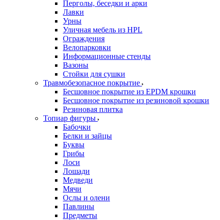
Перголы, беседки и арки
Лавки
Урны
Уличная мебель из HPL
Ограждения
Велопарковки
Информационные стенды
Вазоны
Стойки для сушки
Травмобезопасное покрытие
Бесшовное покрытие из EPDM крошки
Бесшовное покрытие из резиновой крошки
Резиновая плитка
Топиар фигуры
Бабочки
Белки и зайцы
Буквы
Грибы
Лоси
Лошади
Медведи
Мячи
Ослы и олени
Павлины
Предметы