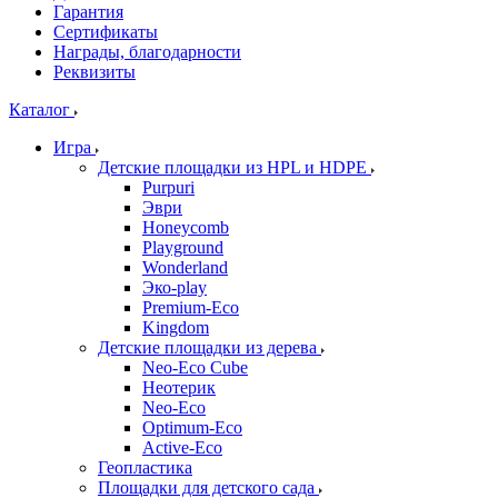
Гарантия
Сертификаты
Награды, благодарности
Реквизиты
Каталог
Игра
Детские площадки из HPL и HDPE
Purpuri
Эври
Honeycomb
Playground
Wonderland
Эко-play
Premium-Eco
Kingdom
Детские площадки из дерева
Neo-Eco Cube
Неотерик
Neo-Eco
Оptimum-Еco
Active-Eco
Геопластика
Площадки для детского сада