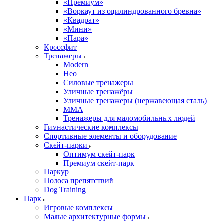
«Премиум»
«Воркаут из оцилиндрованного бревна»
«Квадрат»
«Мини»
«Пара»
Кроссфит
Тренажеры
Modern
Нео
Силовые тренажеры
Уличные тренажёры
Уличные тренажеры (нержавеющая сталь)
ММА
Тренажеры для маломобильных людей
Гимнастические комплексы
Спортивные элементы и оборудование
Скейт-парки
Оптимум скейт-парк
Премиум скейт-парк
Паркур
Полоса препятствий
Dog Training
Парк
Игровые комплексы
Малые архитектурные формы