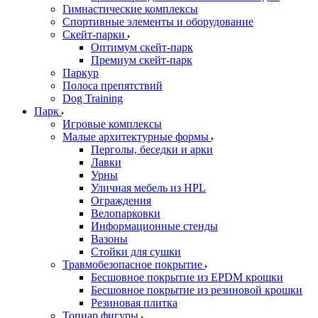
Гимнастические комплексы
Спортивные элементы и оборудование
Скейт-парки
Оптимум скейт-парк
Премиум скейт-парк
Паркур
Полоса препятствий
Dog Training
Парк
Игровые комплексы
Малые архитектурные формы
Перголы, беседки и арки
Лавки
Урны
Уличная мебель из HPL
Ограждения
Велопарковки
Информационные стенды
Вазоны
Стойки для сушки
Травмобезопасное покрытие
Бесшовное покрытие из EPDM крошки
Бесшовное покрытие из резиновой крошки
Резиновая плитка
Топиар фигуры