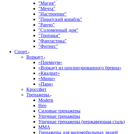
"Магия"
"Мечта"
"Настроение"
"Пиратский корабль"
"Ранчо"
"Соломенный дом"
"Тропики"
"Фантастика"
"Фитнес"
Спорт
Воркаут
«Премиум»
«Воркаут из оцилиндрованного бревна»
«Квадрат»
«Мини»
«Пара»
Кроссфит
Тренажеры
Modern
Нео
Силовые тренажеры
Уличные тренажёры
Уличные тренажеры (нержавеющая сталь)
ММА
Тренажеры для маломобильных людей