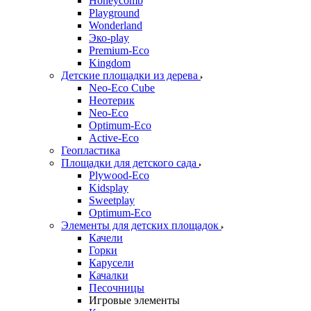
Honeycomb
Playground
Wonderland
Эко-play
Premium-Eco
Kingdom
Детские площадки из дерева
Neo-Eco Cube
Неотерик
Neo-Eco
Оptimum-Еco
Active-Eco
Геопластика
Площадки для детского сада
Plywood-Eco
Kidsplay
Sweetplay
Оptimum-Еco
Элементы для детских площадок
Качели
Горки
Карусели
Качалки
Песочницы
Игровые элементы