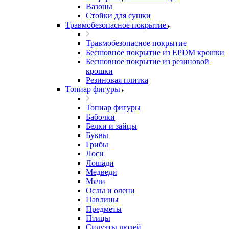
Вазоны
Стойки для сушки
Травмобезопасное покрытие
Травмобезопасное покрытие
Бесшовное покрытие из EPDM крошки
Бесшовное покрытие из резиновой
крошки
Резиновая плитка
Топиар фигуры
Топиар фигуры
Бабочки
Белки и зайцы
Буквы
Грибы
Лоси
Лошади
Медведи
Мячи
Ослы и олени
Павлины
Предметы
Птицы
Силуэты людей