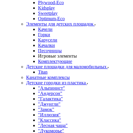
Plywood-Eco
Kidsplay
Sweetplay
Оptimum-Еco
Элементы для детских площадок
Качели
Горки
Карусели
Качалки
Песочницы
Игровые элементы
Комплектующие
Детские площадки для маломобильных
Titan
Канатные комплексы
Детские городки из пластика
"Альпинист"
"Андерсон"
"Галактика"
"Джунгли"
"Замок"
"Иллюзия"
"Классика"
"Лесная чаща"
"Лукоморье"