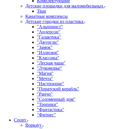
Комплектующие
Детские площадки для маломобильных
Titan
Канатные комплексы
Детские городки из пластика
"Альпинист"
"Андерсон"
"Галактика"
"Джунгли"
"Замок"
"Иллюзия"
"Классика"
"Лесная чаща"
"Лукоморье"
"Магия"
"Мечта"
"Настроение"
"Пиратский корабль"
"Ранчо"
"Соломенный дом"
"Тропики"
"Фантастика"
"Фитнес"
Спорт
Воркаут