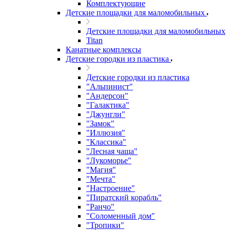
Комплектующие
Детские площадки для маломобильных
Детские площадки для маломобильных
Titan
Канатные комплексы
Детские городки из пластика
Детские городки из пластика
"Альпинист"
"Андерсон"
"Галактика"
"Джунгли"
"Замок"
"Иллюзия"
"Классика"
"Лесная чаща"
"Лукоморье"
"Магия"
"Мечта"
"Настроение"
"Пиратский корабль"
"Ранчо"
"Соломенный дом"
"Тропики"