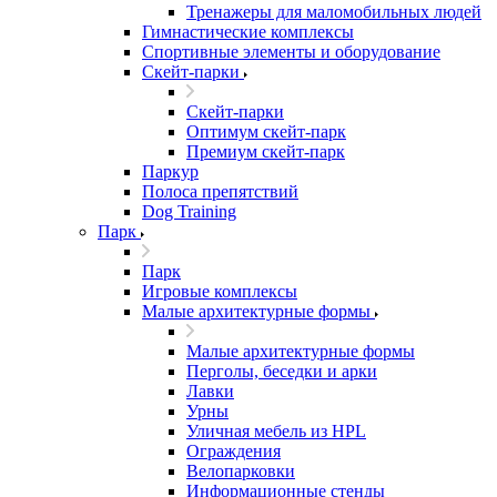
Тренажеры для маломобильных людей
Гимнастические комплексы
Спортивные элементы и оборудование
Скейт-парки
Скейт-парки
Оптимум скейт-парк
Премиум скейт-парк
Паркур
Полоса препятствий
Dog Training
Парк
Парк
Игровые комплексы
Малые архитектурные формы
Малые архитектурные формы
Перголы, беседки и арки
Лавки
Урны
Уличная мебель из HPL
Ограждения
Велопарковки
Информационные стенды