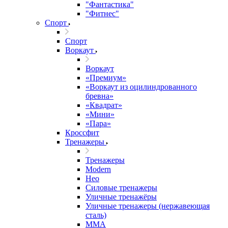
"Фантастика"
"Фитнес"
Спорт
Спорт
Воркаут
Воркаут
«Премиум»
«Воркаут из оцилиндрованного
бревна»
«Квадрат»
«Мини»
«Пара»
Кроссфит
Тренажеры
Тренажеры
Modern
Нео
Силовые тренажеры
Уличные тренажёры
Уличные тренажеры (нержавеющая
сталь)
ММА