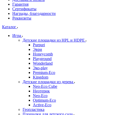
Гарантия
Сертификаты
Награды, благодарности
Реквизиты
Каталог
Игра
Детские площадки из HPL и HDPE
Purpuri
Эври
Honeycomb
Playground
Wonderland
Эко-play
Premium-Eco
Kingdom
Детские площадки из дерева
Neo-Eco Cube
Неотерик
Neo-Eco
Оptimum-Еco
Active-Eco
Геопластика
Площадки для детского сада