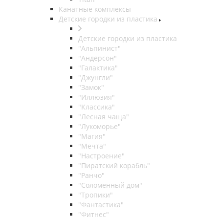
Канатные комплексы
Детские городки из пластика
Детские городки из пластика
"Альпинист"
"Андерсон"
"Галактика"
"Джунгли"
"Замок"
"Иллюзия"
"Классика"
"Лесная чаща"
"Лукоморье"
"Магия"
"Мечта"
"Настроение"
"Пиратский корабль"
"Ранчо"
"Соломенный дом"
"Тропики"
"Фантастика"
"Фитнес"