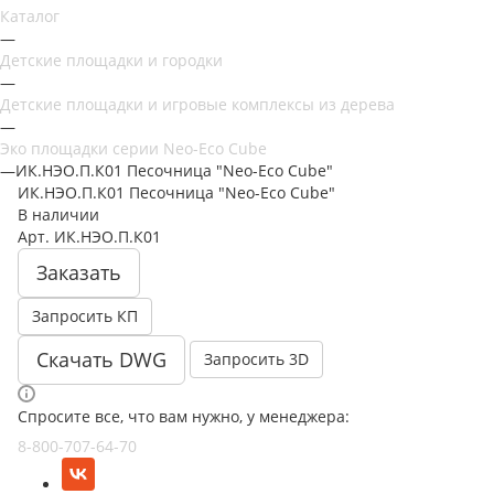
Каталог
—
Детские площадки и городки
—
Детские площадки и игровые комплексы из дерева
—
Эко площадки серии Neo-Eco Cube
—
ИК.НЭО.П.К01 Песочница "Neo-Eco Cube"
ИК.НЭО.П.К01 Песочница "Neo-Eco Cube"
В наличии
Арт.
ИК.НЭО.П.К01
Заказать
Запросить КП
Скачать DWG
Запросить 3D
Спросите все, что вам нужно, у менеджера:
8-800-707-64-70