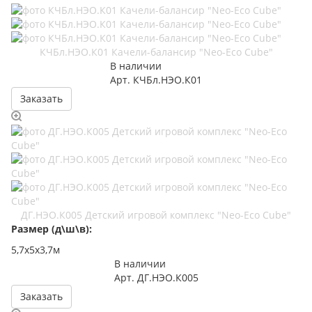
КЧБл.НЭО.К01 Качели-балансир "Neo-Eco Cube"
В наличии
Арт.
КЧБл.НЭО.К01
Заказать
ДГ.НЭО.К005 Детский игровой комплекс "Neo-Eco Cube"
Размер (д\ш\в):
5,7х5х3,7м
В наличии
Арт.
ДГ.НЭО.К005
Заказать