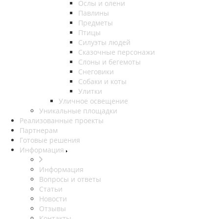
Ослы и олени
Павлины
Предметы
Птицы
Силуэты людей
Сказочные персонажи
Слоны и бегемоты
Снеговики
Собаки и коты
Улитки
Уличное освещение
Уникальные площадки
Реализованные проекты
Партнерам
Готовые решения
Информация
Информация
Вопросы и ответы
Статьи
Новости
Отзывы
Контакты