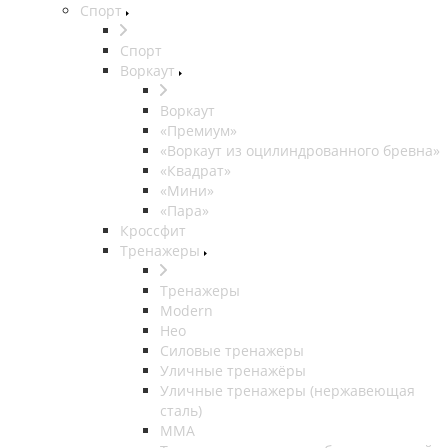
Спорт
Спорт
Воркаут
Воркаут
«Премиум»
«Воркаут из оцилиндрованного бревна»
«Квадрат»
«Мини»
«Пара»
Кроссфит
Тренажеры
Тренажеры
Modern
Нео
Силовые тренажеры
Уличные тренажёры
Уличные тренажеры (нержавеющая
сталь)
ММА