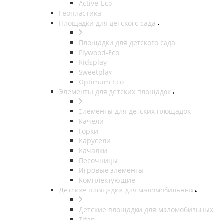
Active-Eco
Геопластика
Площадки для детского сада
Площадки для детского сада
Plywood-Eco
Kidsplay
Sweetplay
Оptimum-Еco
Элементы для детских площадок
Элементы для детских площадок
Качели
Горки
Карусели
Качалки
Песочницы
Игровые элементы
Комплектующие
Детские площадки для маломобильных
Детские площадки для маломобильных
Titan