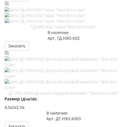
ГД.НЭО.К02 Горка "Neo-Eco Cube"
В наличии
Арт.
ГД.НЭО.К02
Заказать
ДГ.НЭО.К003 Детский игровой комплекс "Neo-Eco Cube"
Размер (д\ш\в):
4,3х2х3,7м
В наличии
Арт.
ДГ.НЭО.К003
Заказать