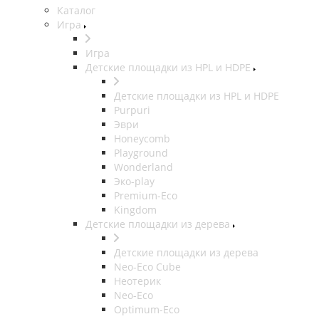
Каталог
Игра
Игра
Детские площадки из HPL и HDPE
Детские площадки из HPL и HDPE
Purpuri
Эври
Honeycomb
Playground
Wonderland
Эко-play
Premium-Eco
Kingdom
Детские площадки из дерева
Детские площадки из дерева
Neo-Eco Cube
Неотерик
Neo-Eco
Оptimum-Еco