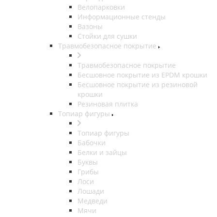
Велопарковки
Информационные стенды
Вазоны
Стойки для сушки
Травмобезопасное покрытие
Травмобезопасное покрытие
Бесшовное покрытие из EPDM крошки
Бесшовное покрытие из резиновой
крошки
Резиновая плитка
Топиар фигуры
Топиар фигуры
Бабочки
Белки и зайцы
Буквы
Грибы
Лоси
Лошади
Медведи
Мячи