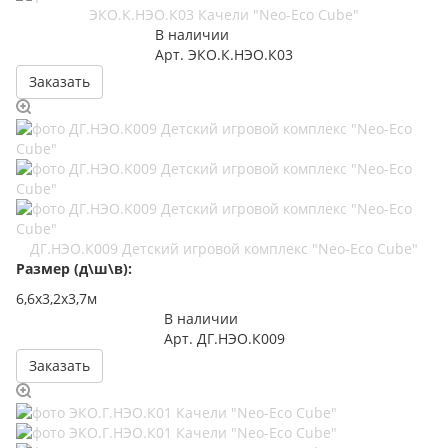
ЭКО.К.НЭО.К03 Качели "Neo-Eco Cube"
В наличии
Арт.
ЭКО.К.НЭО.К03
Заказать
ДГ.НЭО.К009 Детский игровой комплекс "Neo-Eco Cube"
Размер (д\ш\в):
6,6х3,2х3,7м
В наличии
Арт.
ДГ.НЭО.К009
Заказать