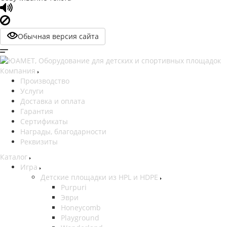
Обычная версия сайта
Компания
Производство
Услуги
Доставка и оплата
Гарантия
Сертификаты
Награды, благодарности
Реквизиты
Каталог
Игра
Детские площадки из HPL и HDPE
Purpuri
Эври
Honeycomb
Playground