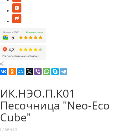
ИК.НЭО.П.К01
Песочница "Neo-Eco
Cube"
Главная
—