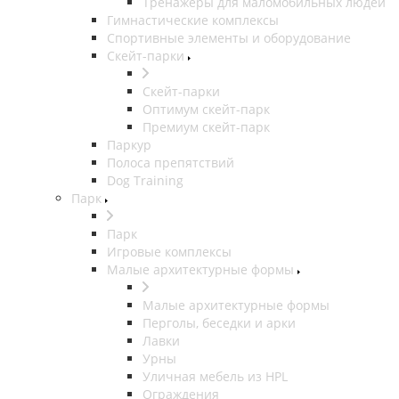
Тренажеры для маломобильных людей
Гимнастические комплексы
Спортивные элементы и оборудование
Скейт-парки
Скейт-парки
Оптимум скейт-парк
Премиум скейт-парк
Паркур
Полоса препятствий
Dog Training
Парк
Парк
Игровые комплексы
Малые архитектурные формы
Малые архитектурные формы
Перголы, беседки и арки
Лавки
Урны
Уличная мебель из HPL
Ограждения