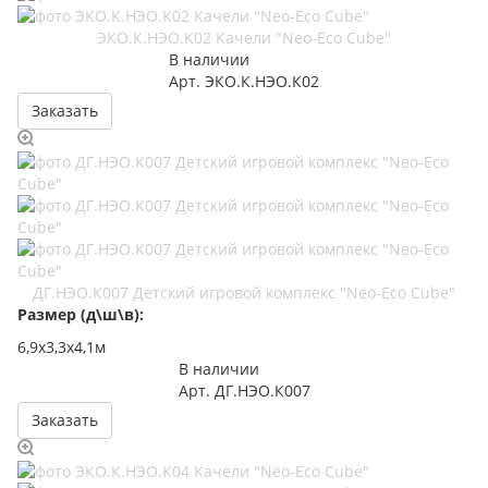
ЭКО.К.НЭО.К02 Качели "Neo-Eco Cube"
В наличии
Арт.
ЭКО.К.НЭО.К02
Заказать
ДГ.НЭО.К007 Детский игровой комплекс "Neo-Eco Cube"
Размер (д\ш\в):
6,9х3,3х4,1м
В наличии
Арт.
ДГ.НЭО.К007
Заказать