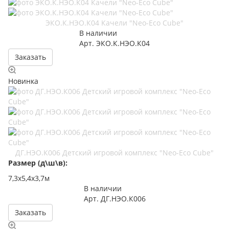
ЭКО.К.НЭО.К04 Качели "Neo-Eco Cube"
В наличии
Арт.
ЭКО.К.НЭО.К04
Заказать
Новинка
ДГ.НЭО.К006 Детский игровой комплекс "Neo-Eco Cube"
Размер (д\ш\в):
7,3х5,4х3,7м
В наличии
Арт.
ДГ.НЭО.К006
Заказать