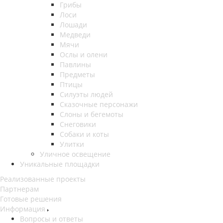
Грибы
Лоси
Лошади
Медведи
Мячи
Ослы и олени
Павлины
Предметы
Птицы
Силуэты людей
Сказочные персонажи
Слоны и бегемоты
Снеговики
Собаки и коты
Улитки
Уличное освещение
Уникальные площадки
Реализованные проекты
Партнерам
Готовые решения
Информация
Вопросы и ответы