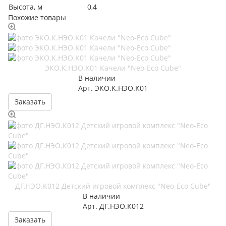
Высота, м
0,4
Похожие товары
ЭКО.К.НЭО.К01 Качели "Neo-Eco Cube"
В наличии
Арт.
ЭКО.К.НЭО.К01
Заказать
ДГ.НЭО.К012 Детский игровой комплекс "Neo-Eco Cube"
В наличии
Арт.
ДГ.НЭО.К012
Заказать