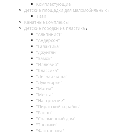
Комплектующие
Детские площадки для маломобильных
Titan
Канатные комплексы
Детские городки из пластика
"Альпинист"
"Андерсон"
"Галактика"
"Джунгли"
"Замок"
"Иллюзия"
"Классика"
"Лесная чаща"
"Лукоморье"
"Магия"
"Мечта"
"Настроение"
"Пиратский корабль"
"Ранчо"
"Соломенный дом"
"Тропики"
"Фантастика"