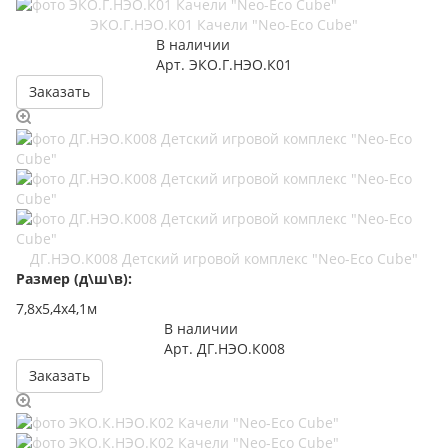
ЭКО.Г.НЭО.К01 Качели "Neo-Eco Cube"
В наличии
Арт.
ЭКО.Г.НЭО.К01
Заказать
ДГ.НЭО.К008 Детский игровой комплекс "Neo-Eco Cube"
Размер (д\ш\в):
7,8х5,4х4,1м
В наличии
Арт.
ДГ.НЭО.К008
Заказать