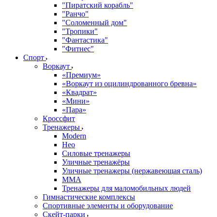
"Пиратский корабль"
"Ранчо"
"Соломенный дом"
"Тропики"
"Фантастика"
"Фитнес"
Спорт
Воркаут
«Премиум»
«Воркаут из оцилиндрованного бревна»
«Квадрат»
«Мини»
«Пара»
Кроссфит
Тренажеры
Modern
Нео
Силовые тренажеры
Уличные тренажёры
Уличные тренажеры (нержавеющая сталь)
ММА
Тренажеры для маломобильных людей
Гимнастические комплексы
Спортивные элементы и оборудование
Скейт-парки