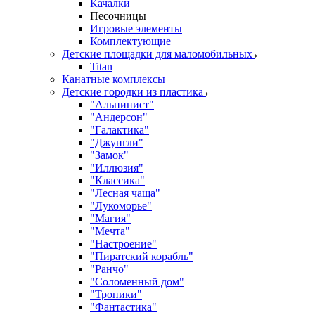
Качалки
Песочницы
Игровые элементы
Комплектующие
Детские площадки для маломобильных
Titan
Канатные комплексы
Детские городки из пластика
"Альпинист"
"Андерсон"
"Галактика"
"Джунгли"
"Замок"
"Иллюзия"
"Классика"
"Лесная чаща"
"Лукоморье"
"Магия"
"Мечта"
"Настроение"
"Пиратский корабль"
"Ранчо"
"Соломенный дом"
"Тропики"
"Фантастика"