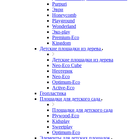
Purpuri
Эври
Honeycomb
Playground
Wonderland
Эко-play
Premium-Eco
Kingdom
Детские площадки из дерева
Детские площадки из дерева
Neo-Eco Cube
Неотерик
Neo-Eco
Оptimum-Еco
Active-Eco
Геопластика
Площадки для детского сада
Площадки для детского сада
Plywood-Eco
Kidsplay
Sweetplay
Оptimum-Еco
Элементы для детских площадок