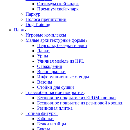
Оптимум скейт-парк
Премиум скейт-парк
Паркур
Полоса препятствий
Dog Training
Парк
Игровые комплексы
Малые архитектурные формы
Перголы, беседки и арки
Лавки
Урны
Уличная мебель из HPL
Ограждения
Велопарковки
Информационные стенды
Вазоны
Стойки для сушки
Травмобезопасное покрытие
Бесшовное покрытие из EPDM крошки
Бесшовное покрытие из резиновой крошки
Резиновая плитка
Топиар фигуры
Бабочки
Белки и зайцы
Буквы