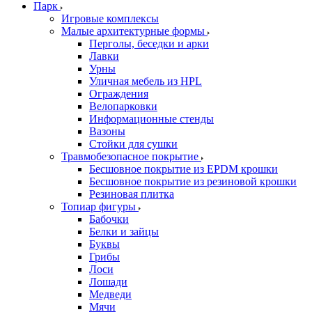
Парк
Игровые комплексы
Малые архитектурные формы
Перголы, беседки и арки
Лавки
Урны
Уличная мебель из HPL
Ограждения
Велопарковки
Информационные стенды
Вазоны
Стойки для сушки
Травмобезопасное покрытие
Бесшовное покрытие из EPDM крошки
Бесшовное покрытие из резиновой крошки
Резиновая плитка
Топиар фигуры
Бабочки
Белки и зайцы
Буквы
Грибы
Лоси
Лошади
Медведи
Мячи