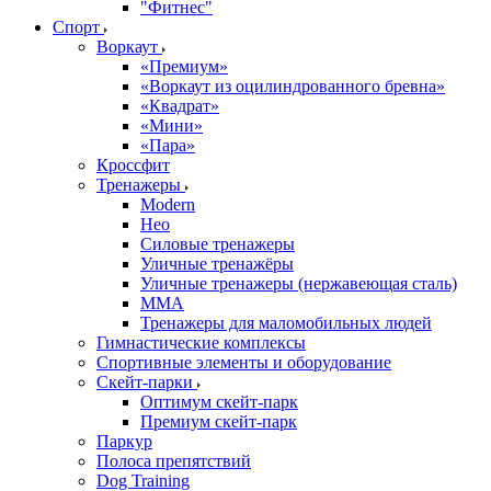
"Фитнес"
Спорт
Воркаут
«Премиум»
«Воркаут из оцилиндрованного бревна»
«Квадрат»
«Мини»
«Пара»
Кроссфит
Тренажеры
Modern
Нео
Силовые тренажеры
Уличные тренажёры
Уличные тренажеры (нержавеющая сталь)
ММА
Тренажеры для маломобильных людей
Гимнастические комплексы
Спортивные элементы и оборудование
Скейт-парки
Оптимум скейт-парк
Премиум скейт-парк
Паркур
Полоса препятствий
Dog Training