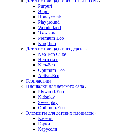
Детские площадки из HPL и HDPE
Purpuri
Эври
Honeycomb
Playground
Wonderland
Эко-play
Premium-Eco
Kingdom
Детские площадки из дерева
Neo-Eco Cube
Неотерик
Neo-Eco
Оptimum-Еco
Active-Eco
Геопластика
Площадки для детского сада
Plywood-Eco
Kidsplay
Sweetplay
Оptimum-Еco
Элементы для детских площадок
Качели
Горки
Карусели