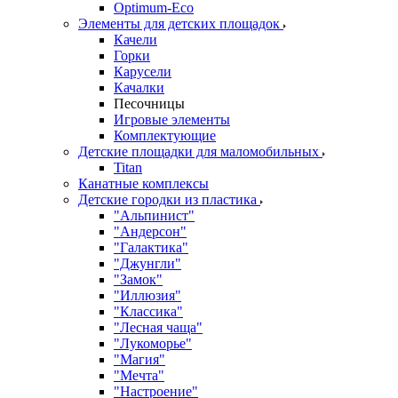
Оptimum-Еco
Элементы для детских площадок
Качели
Горки
Карусели
Качалки
Песочницы
Игровые элементы
Комплектующие
Детские площадки для маломобильных
Titan
Канатные комплексы
Детские городки из пластика
"Альпинист"
"Андерсон"
"Галактика"
"Джунгли"
"Замок"
"Иллюзия"
"Классика"
"Лесная чаща"
"Лукоморье"
"Магия"
"Мечта"
"Настроение"