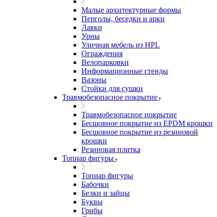
Малые архитектурные формы
Перголы, беседки и арки
Лавки
Урны
Уличная мебель из HPL
Ограждения
Велопарковки
Информационные стенды
Вазоны
Стойки для сушки
Травмобезопасное покрытие
Травмобезопасное покрытие
Бесшовное покрытие из EPDM крошки
Бесшовное покрытие из резиновой
крошки
Резиновая плитка
Топиар фигуры
Топиар фигуры
Бабочки
Белки и зайцы
Буквы
Грибы