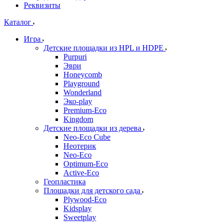
Реквизиты
Каталог
Игра
Детские площадки из HPL и HDPE
Purpuri
Эври
Honeycomb
Playground
Wonderland
Эко-play
Premium-Eco
Kingdom
Детские площадки из дерева
Neo-Eco Cube
Неотерик
Neo-Eco
Оptimum-Еco
Active-Eco
Геопластика
Площадки для детского сада
Plywood-Eco
Kidsplay
Sweetplay