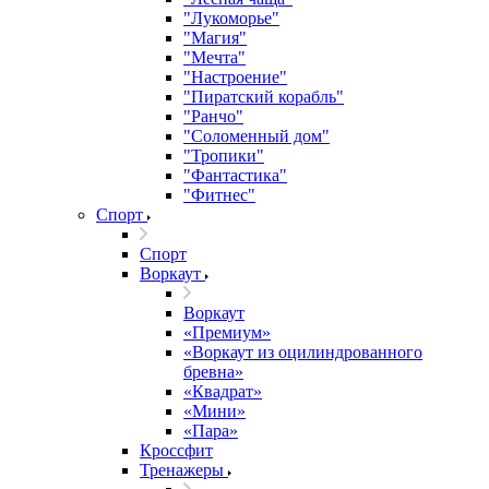
"Лукоморье"
"Магия"
"Мечта"
"Настроение"
"Пиратский корабль"
"Ранчо"
"Соломенный дом"
"Тропики"
"Фантастика"
"Фитнес"
Спорт
Спорт
Воркаут
Воркаут
«Премиум»
«Воркаут из оцилиндрованного
бревна»
«Квадрат»
«Мини»
«Пара»
Кроссфит
Тренажеры