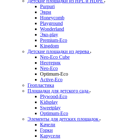
Детские площадки из HPL и HDPE
Purpuri
Эври
Honeycomb
Playground
Wonderland
Эко-play
Premium-Eco
Kingdom
Детские площадки из дерева
Neo-Eco Cube
Неотерик
Neo-Eco
Оptimum-Еco
Active-Eco
Геопластика
Площадки для детского сада
Plywood-Eco
Kidsplay
Sweetplay
Оptimum-Еco
Элементы для детских площадок
Качели
Горки
Карусели