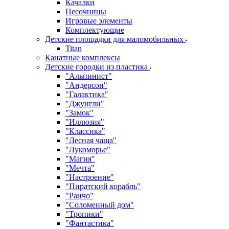
Качалки
Песочницы
Игровые элементы
Комплектующие
Детские площадки для маломобильных
Titan
Канатные комплексы
Детские городки из пластика
"Альпинист"
"Андерсон"
"Галактика"
"Джунгли"
"Замок"
"Иллюзия"
"Классика"
"Лесная чаща"
"Лукоморье"
"Магия"
"Мечта"
"Настроение"
"Пиратский корабль"
"Ранчо"
"Соломенный дом"
"Тропики"
"Фантастика"