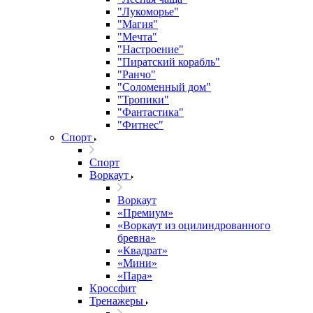
"Лукоморье"
"Магия"
"Мечта"
"Настроение"
"Пиратский корабль"
"Ранчо"
"Соломенный дом"
"Тропики"
"Фантастика"
"Фитнес"
Спорт
Спорт
Воркаут
Воркаут
«Премиум»
«Воркаут из оцилиндрованного
бревна»
«Квадрат»
«Мини»
«Пара»
Кроссфит
Тренажеры