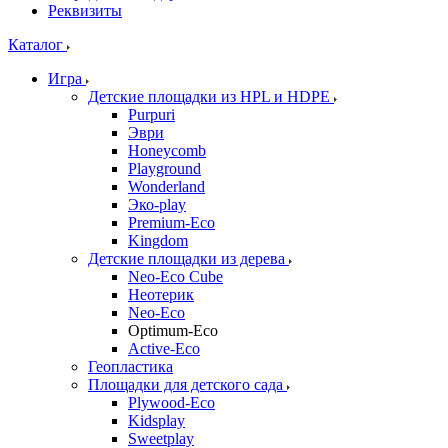
Реквизиты
Каталог
Игра
Детские площадки из HPL и HDPE
Purpuri
Эври
Honeycomb
Playground
Wonderland
Эко-play
Premium-Eco
Kingdom
Детские площадки из дерева
Neo-Eco Cube
Неотерик
Neo-Eco
Оptimum-Еco
Active-Eco
Геопластика
Площадки для детского сада
Plywood-Eco
Kidsplay
Sweetplay