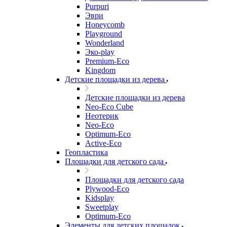
Purpuri
Эври
Honeycomb
Playground
Wonderland
Эко-play
Premium-Eco
Kingdom
Детские площадки из дерева
Детские площадки из дерева
Neo-Eco Cube
Неотерик
Neo-Eco
Оptimum-Еco
Active-Eco
Геопластика
Площадки для детского сада
Площадки для детского сада
Plywood-Eco
Kidsplay
Sweetplay
Оptimum-Еco
Элементы для детских площадок