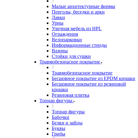
Малые архитектурные формы
Перголы, беседки и арки
Лавки
Урны
Уличная мебель из HPL
Ограждения
Велопарковки
Информационные стенды
Вазоны
Стойки для сушки
Травмобезопасное покрытие
Травмобезопасное покрытие
Бесшовное покрытие из EPDM крошки
Бесшовное покрытие из резиновой
крошки
Резиновая плитка
Топиар фигуры
Топиар фигуры
Бабочки
Белки и зайцы
Буквы
Грибы