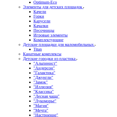
Оptimum-Еco
Элементы для детских площадок
Качели
Горки
Карусели
Качалки
Песочницы
Игровые элементы
Комплектующие
Детские площадки для маломобильных
Titan
Канатные комплексы
Детские городки из пластика
"Альпинист"
"Андерсон"
"Галактика"
"Джунгли"
"Замок"
"Иллюзия"
"Классика"
"Лесная чаща"
"Лукоморье"
"Магия"
"Мечта"
"Настроение"