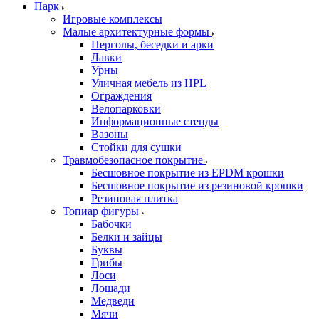
Парк
Игровые комплексы
Малые архитектурные формы
Перголы, беседки и арки
Лавки
Урны
Уличная мебель из HPL
Ограждения
Велопарковки
Информационные стенды
Вазоны
Стойки для сушки
Травмобезопасное покрытие
Бесшовное покрытие из EPDM крошки
Бесшовное покрытие из резиновой крошки
Резиновая плитка
Топиар фигуры
Бабочки
Белки и зайцы
Буквы
Грибы
Лоси
Лошади
Медведи
Мячи