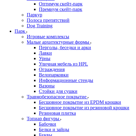
Оптимум скейт-парк
Премиум скейт-парк
Паркур
Полоса препятствий
Dog Training
Парк
Игровые комплексы
Малые архитектурные формы
Перголы, беседки и арки
Лавки
Урны
Уличная мебель из HPL
Ограждения
Велопарковки
Информационные стенды
Вазоны
Стойки для сушки
Травмобезопасное покрытие
Бесшовное покрытие из EPDM крошки
Бесшовное покрытие из резиновой крошки
Резиновая плитка
Топиар фигуры
Бабочки
Белки и зайцы
Буквы