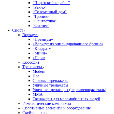
"Пиратский корабль"
"Ранчо"
"Соломенный дом"
"Тропики"
"Фантастика"
"Фитнес"
Спорт
Воркаут
«Премиум»
«Воркаут из оцилиндрованного бревна»
«Квадрат»
«Мини»
«Пара»
Кроссфит
Тренажеры
Modern
Нео
Силовые тренажеры
Уличные тренажёры
Уличные тренажеры (нержавеющая сталь)
ММА
Тренажеры для маломобильных людей
Гимнастические комплексы
Спортивные элементы и оборудование
Скейт-парки