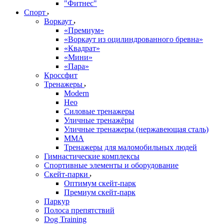
"Фитнес"
Спорт
Воркаут
«Премиум»
«Воркаут из оцилиндрованного бревна»
«Квадрат»
«Мини»
«Пара»
Кроссфит
Тренажеры
Modern
Нео
Силовые тренажеры
Уличные тренажёры
Уличные тренажеры (нержавеющая сталь)
ММА
Тренажеры для маломобильных людей
Гимнастические комплексы
Спортивные элементы и оборудование
Скейт-парки
Оптимум скейт-парк
Премиум скейт-парк
Паркур
Полоса препятствий
Dog Training