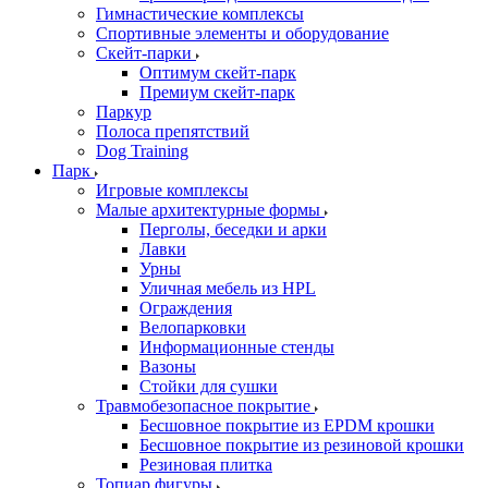
Гимнастические комплексы
Спортивные элементы и оборудование
Скейт-парки
Оптимум скейт-парк
Премиум скейт-парк
Паркур
Полоса препятствий
Dog Training
Парк
Игровые комплексы
Малые архитектурные формы
Перголы, беседки и арки
Лавки
Урны
Уличная мебель из HPL
Ограждения
Велопарковки
Информационные стенды
Вазоны
Стойки для сушки
Травмобезопасное покрытие
Бесшовное покрытие из EPDM крошки
Бесшовное покрытие из резиновой крошки
Резиновая плитка
Топиар фигуры