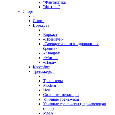
"Фантастика"
"Фитнес"
Спорт
Спорт
Воркаут
Воркаут
«Премиум»
«Воркаут из оцилиндрованного
бревна»
«Квадрат»
«Мини»
«Пара»
Кроссфит
Тренажеры
Тренажеры
Modern
Нео
Силовые тренажеры
Уличные тренажёры
Уличные тренажеры (нержавеющая
сталь)
ММА