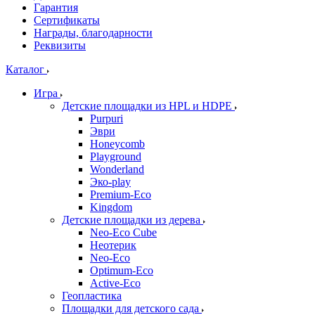
Гарантия
Сертификаты
Награды, благодарности
Реквизиты
Каталог
Игра
Детские площадки из HPL и HDPE
Purpuri
Эври
Honeycomb
Playground
Wonderland
Эко-play
Premium-Eco
Kingdom
Детские площадки из дерева
Neo-Eco Cube
Неотерик
Neo-Eco
Оptimum-Еco
Active-Eco
Геопластика
Площадки для детского сада