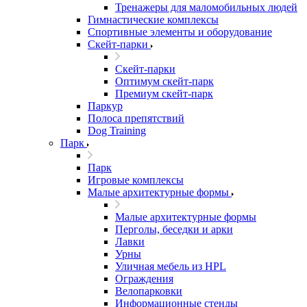
Тренажеры для маломобильных людей
Гимнастические комплексы
Спортивные элементы и оборудование
Скейт-парки
Скейт-парки
Оптимум скейт-парк
Премиум скейт-парк
Паркур
Полоса препятствий
Dog Training
Парк
Парк
Игровые комплексы
Малые архитектурные формы
Малые архитектурные формы
Перголы, беседки и арки
Лавки
Урны
Уличная мебель из HPL
Ограждения
Велопарковки
Информационные стенды