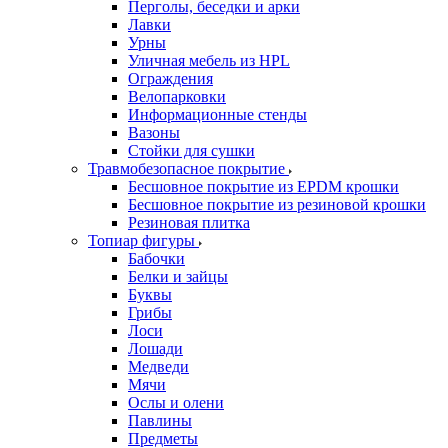
Перголы, беседки и арки
Лавки
Урны
Уличная мебель из HPL
Ограждения
Велопарковки
Информационные стенды
Вазоны
Стойки для сушки
Травмобезопасное покрытие
Бесшовное покрытие из EPDM крошки
Бесшовное покрытие из резиновой крошки
Резиновая плитка
Топиар фигуры
Бабочки
Белки и зайцы
Буквы
Грибы
Лоси
Лошади
Медведи
Мячи
Ослы и олени
Павлины
Предметы