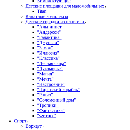
Комплектующие
Детские площадки для маломобильных
Titan
Канатные комплексы
Детские городки из пластика
"Альпинист"
"Андерсон"
"Галактика"
"Джунгли"
"Замок"
"Иллюзия"
"Классика"
"Лесная чаща"
"Лукоморье"
"Магия"
"Мечта"
"Настроение"
"Пиратский корабль"
"Ранчо"
"Соломенный дом"
"Тропики"
"Фантастика"
"Фитнес"
Спорт
Воркаут