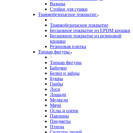
Вазоны
Стойки для сушки
Травмобезопасное покрытие
Травмобезопасное покрытие
Бесшовное покрытие из EPDM крошки
Бесшовное покрытие из резиновой
крошки
Резиновая плитка
Топиар фигуры
Топиар фигуры
Бабочки
Белки и зайцы
Буквы
Грибы
Лоси
Лошади
Медведи
Мячи
Ослы и олени
Павлины
Предметы
Птицы
Силуэты людей