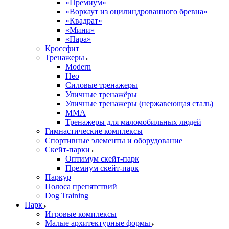
«Премиум»
«Воркаут из оцилиндрованного бревна»
«Квадрат»
«Мини»
«Пара»
Кроссфит
Тренажеры
Modern
Нео
Силовые тренажеры
Уличные тренажёры
Уличные тренажеры (нержавеющая сталь)
ММА
Тренажеры для маломобильных людей
Гимнастические комплексы
Спортивные элементы и оборудование
Скейт-парки
Оптимум скейт-парк
Премиум скейт-парк
Паркур
Полоса препятствий
Dog Training
Парк
Игровые комплексы
Малые архитектурные формы