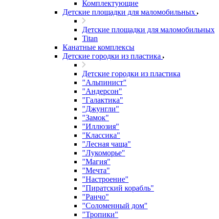
Комплектующие
Детские площадки для маломобильных
Детские площадки для маломобильных
Titan
Канатные комплексы
Детские городки из пластика
Детские городки из пластика
"Альпинист"
"Андерсон"
"Галактика"
"Джунгли"
"Замок"
"Иллюзия"
"Классика"
"Лесная чаща"
"Лукоморье"
"Магия"
"Мечта"
"Настроение"
"Пиратский корабль"
"Ранчо"
"Соломенный дом"
"Тропики"