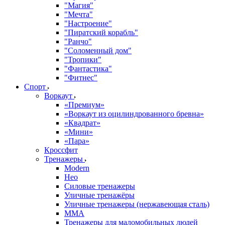
"Магия"
"Мечта"
"Настроение"
"Пиратский корабль"
"Ранчо"
"Соломенный дом"
"Тропики"
"Фантастика"
"Фитнес"
Спорт
Воркаут
«Премиум»
«Воркаут из оцилиндрованного бревна»
«Квадрат»
«Мини»
«Пара»
Кроссфит
Тренажеры
Modern
Нео
Силовые тренажеры
Уличные тренажёры
Уличные тренажеры (нержавеющая сталь)
ММА
Тренажеры для маломобильных людей