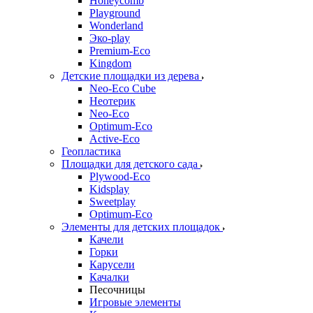
Honeycomb
Playground
Wonderland
Эко-play
Premium-Eco
Kingdom
Детские площадки из дерева
Neo-Eco Cube
Неотерик
Neo-Eco
Оptimum-Еco
Active-Eco
Геопластика
Площадки для детского сада
Plywood-Eco
Kidsplay
Sweetplay
Оptimum-Еco
Элементы для детских площадок
Качели
Горки
Карусели
Качалки
Песочницы
Игровые элементы