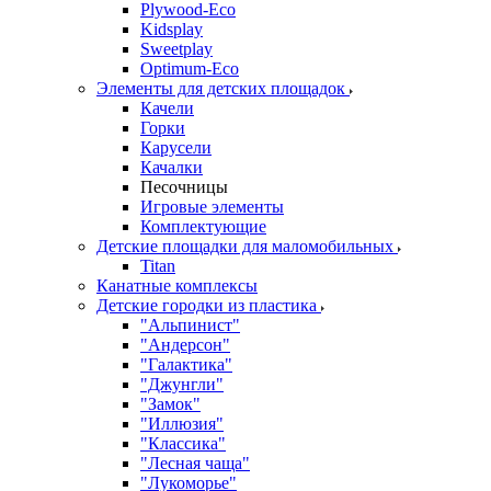
Plywood-Eco
Kidsplay
Sweetplay
Оptimum-Еco
Элементы для детских площадок
Качели
Горки
Карусели
Качалки
Песочницы
Игровые элементы
Комплектующие
Детские площадки для маломобильных
Titan
Канатные комплексы
Детские городки из пластика
"Альпинист"
"Андерсон"
"Галактика"
"Джунгли"
"Замок"
"Иллюзия"
"Классика"
"Лесная чаща"
"Лукоморье"