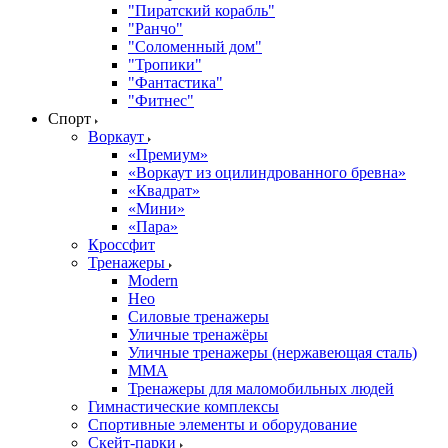
"Пиратский корабль"
"Ранчо"
"Соломенный дом"
"Тропики"
"Фантастика"
"Фитнес"
Спорт
Воркаут
«Премиум»
«Воркаут из оцилиндрованного бревна»
«Квадрат»
«Мини»
«Пара»
Кроссфит
Тренажеры
Modern
Нео
Силовые тренажеры
Уличные тренажёры
Уличные тренажеры (нержавеющая сталь)
ММА
Тренажеры для маломобильных людей
Гимнастические комплексы
Спортивные элементы и оборудование
Скейт-парки