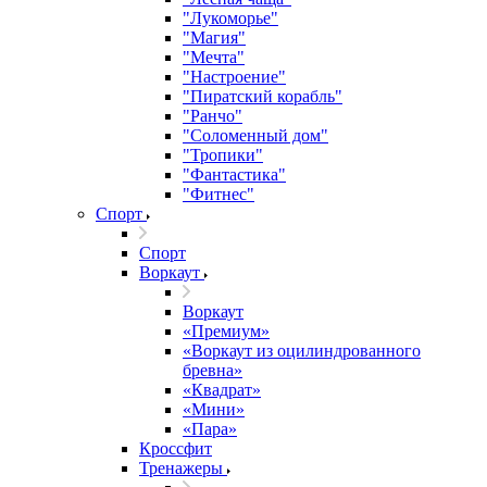
"Лукоморье"
"Магия"
"Мечта"
"Настроение"
"Пиратский корабль"
"Ранчо"
"Соломенный дом"
"Тропики"
"Фантастика"
"Фитнес"
Спорт
Спорт
Воркаут
Воркаут
«Премиум»
«Воркаут из оцилиндрованного
бревна»
«Квадрат»
«Мини»
«Пара»
Кроссфит
Тренажеры