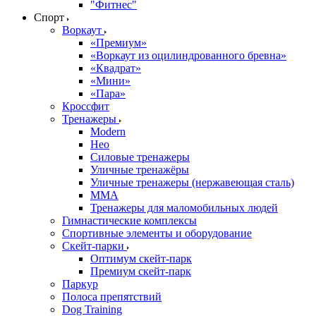
"Фитнес"
Спорт
Воркаут
«Премиум»
«Воркаут из оцилиндрованного бревна»
«Квадрат»
«Мини»
«Пара»
Кроссфит
Тренажеры
Modern
Нео
Силовые тренажеры
Уличные тренажёры
Уличные тренажеры (нержавеющая сталь)
ММА
Тренажеры для маломобильных людей
Гимнастические комплексы
Спортивные элементы и оборудование
Скейт-парки
Оптимум скейт-парк
Премиум скейт-парк
Паркур
Полоса препятствий
Dog Training