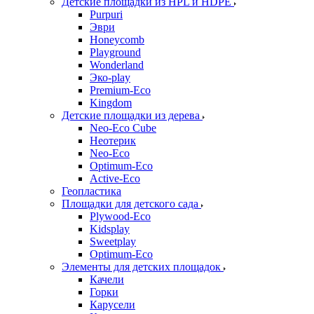
Детские площадки из HPL и HDPE
Purpuri
Эври
Honeycomb
Playground
Wonderland
Эко-play
Premium-Eco
Kingdom
Детские площадки из дерева
Neo-Eco Cube
Неотерик
Neo-Eco
Оptimum-Еco
Active-Eco
Геопластика
Площадки для детского сада
Plywood-Eco
Kidsplay
Sweetplay
Оptimum-Еco
Элементы для детских площадок
Качели
Горки
Карусели