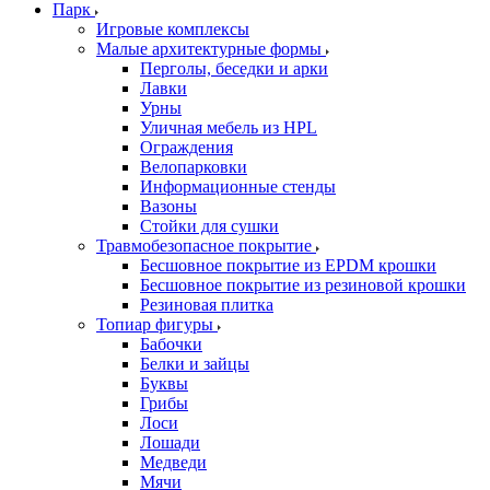
Парк
Игровые комплексы
Малые архитектурные формы
Перголы, беседки и арки
Лавки
Урны
Уличная мебель из HPL
Ограждения
Велопарковки
Информационные стенды
Вазоны
Стойки для сушки
Травмобезопасное покрытие
Бесшовное покрытие из EPDM крошки
Бесшовное покрытие из резиновой крошки
Резиновая плитка
Топиар фигуры
Бабочки
Белки и зайцы
Буквы
Грибы
Лоси
Лошади
Медведи
Мячи