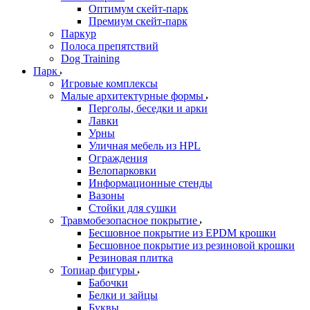
Оптимум скейт-парк
Премиум скейт-парк
Паркур
Полоса препятствий
Dog Training
Парк
Игровые комплексы
Малые архитектурные формы
Перголы, беседки и арки
Лавки
Урны
Уличная мебель из HPL
Ограждения
Велопарковки
Информационные стенды
Вазоны
Стойки для сушки
Травмобезопасное покрытие
Бесшовное покрытие из EPDM крошки
Бесшовное покрытие из резиновой крошки
Резиновая плитка
Топиар фигуры
Бабочки
Белки и зайцы
Буквы