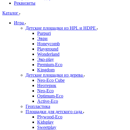
Реквизиты
Каталог
Игра
Детские площадки из HPL и HDPE
Purpuri
Эври
Honeycomb
Playground
Wonderland
Эко-play
Premium-Eco
Kingdom
Детские площадки из дерева
Neo-Eco Cube
Неотерик
Neo-Eco
Оptimum-Еco
Active-Eco
Геопластика
Площадки для детского сада
Plywood-Eco
Kidsplay
Sweetplay