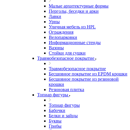
Малые архитектурные формы
Перголы, беседки и арки
Лавки
Урны
Уличная мебель из HPL
Ограждения
Велопарковки
Информационные стенды
Вазоны
Стойки для сушки
Травмобезопасное покрытие
Травмобезопасное покрытие
Бесшовное покрытие из EPDM крошки
Бесшовное покрытие из резиновой
крошки
Резиновая плитка
Топиар фигуры
Топиар фигуры
Бабочки
Белки и зайцы
Буквы
Грибы