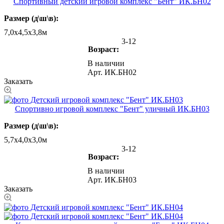
Спортивный детский игровой комплекс "Бент" ИК.БН02
Размер (д\ш\в):
7,0х4,5х3,8м
3-12
Возраст:
В наличии
Арт.
ИК.БН02
Заказать
Спортивно игровой комплекс "Бент" уличный ИК.БН03
Размер (д\ш\в):
5,7х4,0х3,0м
3-12
Возраст:
В наличии
Арт.
ИК.БН03
Заказать