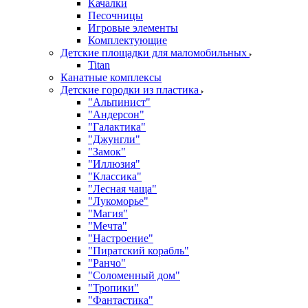
Качалки
Песочницы
Игровые элементы
Комплектующие
Детские площадки для маломобильных
Titan
Канатные комплексы
Детские городки из пластика
"Альпинист"
"Андерсон"
"Галактика"
"Джунгли"
"Замок"
"Иллюзия"
"Классика"
"Лесная чаща"
"Лукоморье"
"Магия"
"Мечта"
"Настроение"
"Пиратский корабль"
"Ранчо"
"Соломенный дом"
"Тропики"
"Фантастика"