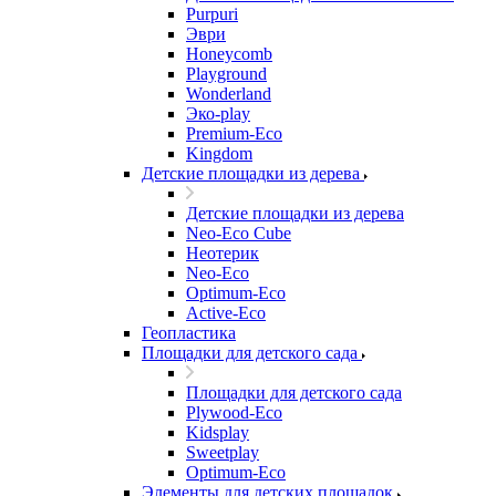
Purpuri
Эври
Honeycomb
Playground
Wonderland
Эко-play
Premium-Eco
Kingdom
Детские площадки из дерева
Детские площадки из дерева
Neo-Eco Cube
Неотерик
Neo-Eco
Оptimum-Еco
Active-Eco
Геопластика
Площадки для детского сада
Площадки для детского сада
Plywood-Eco
Kidsplay
Sweetplay
Оptimum-Еco
Элементы для детских площадок