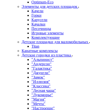
Оptimum-Еco
Элементы для детских площадок
Качели
Горки
Карусели
Качалки
Песочницы
Игровые элементы
Комплектующие
Детские площадки для маломобильных
Titan
Канатные комплексы
Детские городки из пластика
"Альпинист"
"Андерсон"
"Галактика"
"Джунгли"
"Замок"
"Иллюзия"
"Классика"
"Лесная чаща"
"Лукоморье"
"Магия"
"Мечта"
"Настроение"