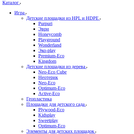
Каталог
Игра
Детские площадки из HPL и HDPE
Purpuri
Эври
Honeycomb
Playground
Wonderland
Эко-play
Premium-Eco
Kingdom
Детские площадки из дерева
Neo-Eco Cube
Неотерик
Neo-Eco
Оptimum-Еco
Active-Eco
Геопластика
Площадки для детского сада
Plywood-Eco
Kidsplay
Sweetplay
Оptimum-Еco
Элементы для детских площадок