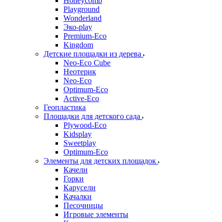
Honeycomb
Playground
Wonderland
Эко-play
Premium-Eco
Kingdom
Детские площадки из дерева
Neo-Eco Cube
Неотерик
Neo-Eco
Оptimum-Еco
Active-Eco
Геопластика
Площадки для детского сада
Plywood-Eco
Kidsplay
Sweetplay
Оptimum-Еco
Элементы для детских площадок
Качели
Горки
Карусели
Качалки
Песочницы
Игровые элементы