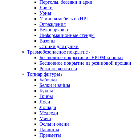
Перголы, беседки и арки
Лавки
Урны
Уличная мебель из HPL
Ограждения
Велопарковки
Информационные стенды
Вазоны
Стойки для сушки
Травмобезопасное покрытие
Бесшовное покрытие из EPDM крошки
Бесшовное покрытие из резиновой крошки
Резиновая плитка
Топиар фигуры
Бабочки
Белки и зайцы
Буквы
Грибы
Лоси
Лошади
Медведи
Мячи
Ослы и олени
Павлины
Предметы