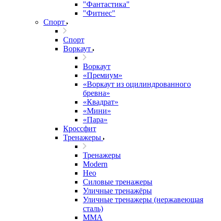
"Фантастика"
"Фитнес"
Спорт
Спорт
Воркаут
Воркаут
«Премиум»
«Воркаут из оцилиндрованного
бревна»
«Квадрат»
«Мини»
«Пара»
Кроссфит
Тренажеры
Тренажеры
Modern
Нео
Силовые тренажеры
Уличные тренажёры
Уличные тренажеры (нержавеющая
сталь)
ММА