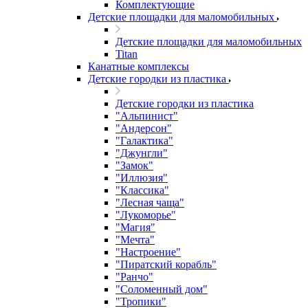
Комплектующие
Детские площадки для маломобильных
Детские площадки для маломобильных
Titan
Канатные комплексы
Детские городки из пластика
Детские городки из пластика
"Альпинист"
"Андерсон"
"Галактика"
"Джунгли"
"Замок"
"Иллюзия"
"Классика"
"Лесная чаща"
"Лукоморье"
"Магия"
"Мечта"
"Настроение"
"Пиратский корабль"
"Ранчо"
"Соломенный дом"
"Тропики"