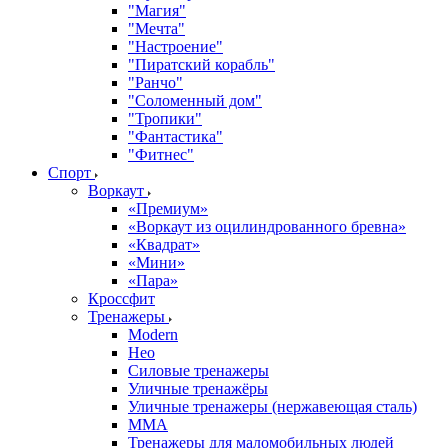
"Магия"
"Мечта"
"Настроение"
"Пиратский корабль"
"Ранчо"
"Соломенный дом"
"Тропики"
"Фантастика"
"Фитнес"
Спорт
Воркаут
«Премиум»
«Воркаут из оцилиндрованного бревна»
«Квадрат»
«Мини»
«Пара»
Кроссфит
Тренажеры
Modern
Нео
Силовые тренажеры
Уличные тренажёры
Уличные тренажеры (нержавеющая сталь)
ММА
Тренажеры для маломобильных людей