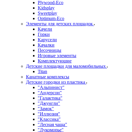
Plywood-Eco
Kidsplay
Sweetplay
Оptimum-Еco
Элементы для детских площадок
Качели
Горки
Карусели
Качалки
Песочницы
Игровые элементы
Комплектующие
Детские площадки для маломобильных
Titan
Канатные комплексы
Детские городки из пластика
"Альпинист"
"Андерсон"
"Галактика"
"Джунгли"
"Замок"
"Иллюзия"
"Классика"
"Лесная чаща"
"Лукоморье"