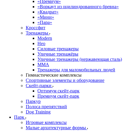
«Премиум»
«Воркаут из оцилиндрованного бревна»
«Квадрат»
«Мини»
«Пара»
Кроссфит
Тренажеры
Modern
Нео
Силовые тренажеры
Уличные тренажёры
Уличные тренажеры (нержавеющая сталь)
ММА
Тренажеры для маломобильных людей
Гимнастические комплексы
Спортивные элементы и оборудование
Скейт-парки
Оптимум скейт-парк
Премиум скейт-парк
Паркур
Полоса препятствий
Dog Training
Парк
Игровые комплексы
Малые архитектурные формы