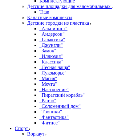
Комплектующие
Детские площадки для маломобильных
Titan
Канатные комплексы
Детские городки из пластика
"Альпинист"
"Андерсон"
"Галактика"
"Джунгли"
"Замок"
"Иллюзия"
"Классика"
"Лесная чаща"
"Лукоморье"
"Магия"
"Мечта"
"Настроение"
"Пиратский корабль"
"Ранчо"
"Соломенный дом"
"Тропики"
"Фантастика"
"Фитнес"
Спорт
Воркаут