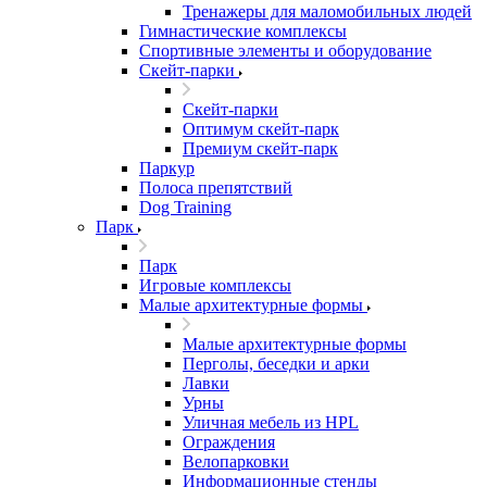
Тренажеры для маломобильных людей
Гимнастические комплексы
Спортивные элементы и оборудование
Скейт-парки
Скейт-парки
Оптимум скейт-парк
Премиум скейт-парк
Паркур
Полоса препятствий
Dog Training
Парк
Парк
Игровые комплексы
Малые архитектурные формы
Малые архитектурные формы
Перголы, беседки и арки
Лавки
Урны
Уличная мебель из HPL
Ограждения
Велопарковки
Информационные стенды