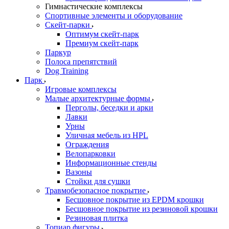
Гимнастические комплексы
Спортивные элементы и оборудование
Скейт-парки
Оптимум скейт-парк
Премиум скейт-парк
Паркур
Полоса препятствий
Dog Training
Парк
Игровые комплексы
Малые архитектурные формы
Перголы, беседки и арки
Лавки
Урны
Уличная мебель из HPL
Ограждения
Велопарковки
Информационные стенды
Вазоны
Стойки для сушки
Травмобезопасное покрытие
Бесшовное покрытие из EPDM крошки
Бесшовное покрытие из резиновой крошки
Резиновая плитка
Топиар фигуры