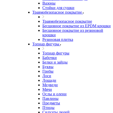
Вазоны
Стойки для сушки
Травмобезопасное покрытие
Травмобезопасное покрытие
Бесшовное покрытие из EPDM крошки
Бесшовное покрытие из резиновой
крошки
Резиновая плитка
Топиар фигуры
Топиар фигуры
Бабочки
Белки и зайцы
Буквы
Грибы
Лоси
Лошади
Медведи
Мячи
Ослы и олени
Павлины
Предметы
Птицы
Силуэты людей