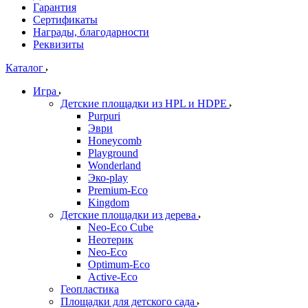
Гарантия
Сертификаты
Награды, благодарности
Реквизиты
Каталог
Игра
Детские площадки из HPL и HDPE
Purpuri
Эври
Honeycomb
Playground
Wonderland
Эко-play
Premium-Eco
Kingdom
Детские площадки из дерева
Neo-Eco Cube
Неотерик
Neo-Eco
Оptimum-Еco
Active-Eco
Геопластика
Площадки для детского сада