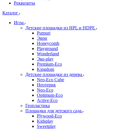
Реквизиты
Каталог
Игра
Детские площадки из HPL и HDPE
Purpuri
Эври
Honeycomb
Playground
Wonderland
Эко-play
Premium-Eco
Kingdom
Детские площадки из дерева
Neo-Eco Cube
Неотерик
Neo-Eco
Оptimum-Еco
Active-Eco
Геопластика
Площадки для детского сада
Plywood-Eco
Kidsplay
Sweetplay