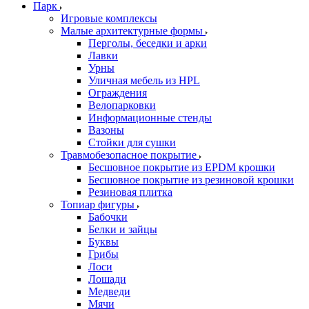
Парк
Игровые комплексы
Малые архитектурные формы
Перголы, беседки и арки
Лавки
Урны
Уличная мебель из HPL
Ограждения
Велопарковки
Информационные стенды
Вазоны
Стойки для сушки
Травмобезопасное покрытие
Бесшовное покрытие из EPDM крошки
Бесшовное покрытие из резиновой крошки
Резиновая плитка
Топиар фигуры
Бабочки
Белки и зайцы
Буквы
Грибы
Лоси
Лошади
Медведи
Мячи