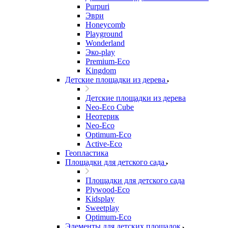
Purpuri
Эври
Honeycomb
Playground
Wonderland
Эко-play
Premium-Eco
Kingdom
Детские площадки из дерева
Детские площадки из дерева
Neo-Eco Cube
Неотерик
Neo-Eco
Оptimum-Еco
Active-Eco
Геопластика
Площадки для детского сада
Площадки для детского сада
Plywood-Eco
Kidsplay
Sweetplay
Оptimum-Еco
Элементы для детских площадок