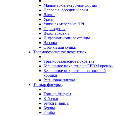
Малые архитектурные формы
Перголы, беседки и арки
Лавки
Урны
Уличная мебель из HPL
Ограждения
Велопарковки
Информационные стенды
Вазоны
Стойки для сушки
Травмобезопасное покрытие
Травмобезопасное покрытие
Бесшовное покрытие из EPDM крошки
Бесшовное покрытие из резиновой
крошки
Резиновая плитка
Топиар фигуры
Топиар фигуры
Бабочки
Белки и зайцы
Буквы
Грибы