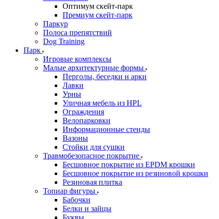
Оптимум скейт-парк
Премиум скейт-парк
Паркур
Полоса препятствий
Dog Training
Парк
Игровые комплексы
Малые архитектурные формы
Перголы, беседки и арки
Лавки
Урны
Уличная мебель из HPL
Ограждения
Велопарковки
Информационные стенды
Вазоны
Стойки для сушки
Травмобезопасное покрытие
Бесшовное покрытие из EPDM крошки
Бесшовное покрытие из резиновой крошки
Резиновая плитка
Топиар фигуры
Бабочки
Белки и зайцы
Буквы