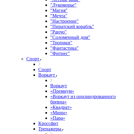
"Лукоморье"
"Магия"
"Мечта"
"Настроение"
"Пиратский корабль"
"Ранчо"
"Соломенный дом"
"Тропики"
"Фантастика"
"Фитнес"
Спорт
Спорт
Воркаут
Воркаут
«Премиум»
«Воркаут из оцилиндрованного
бревна»
«Квадрат»
«Мини»
«Пара»
Кроссфит
Тренажеры