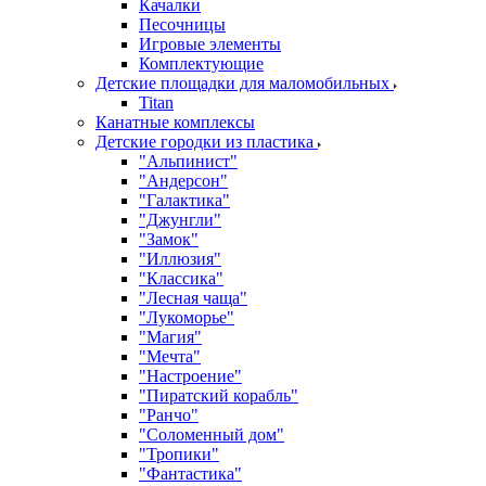
Качалки
Песочницы
Игровые элементы
Комплектующие
Детские площадки для маломобильных
Titan
Канатные комплексы
Детские городки из пластика
"Альпинист"
"Андерсон"
"Галактика"
"Джунгли"
"Замок"
"Иллюзия"
"Классика"
"Лесная чаща"
"Лукоморье"
"Магия"
"Мечта"
"Настроение"
"Пиратский корабль"
"Ранчо"
"Соломенный дом"
"Тропики"
"Фантастика"