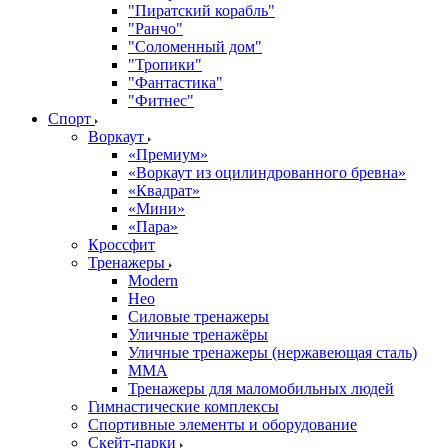
"Пиратский корабль"
"Ранчо"
"Соломенный дом"
"Тропики"
"Фантастика"
"Фитнес"
Спорт
Воркаут
«Премиум»
«Воркаут из оцилиндрованного бревна»
«Квадрат»
«Мини»
«Пара»
Кроссфит
Тренажеры
Modern
Нео
Силовые тренажеры
Уличные тренажёры
Уличные тренажеры (нержавеющая сталь)
ММА
Тренажеры для маломобильных людей
Гимнастические комплексы
Спортивные элементы и оборудование
Скейт-парки