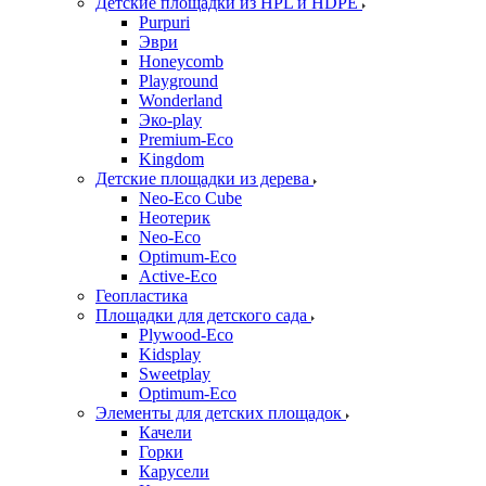
Детские площадки из HPL и HDPE
Purpuri
Эври
Honeycomb
Playground
Wonderland
Эко-play
Premium-Eco
Kingdom
Детские площадки из дерева
Neo-Eco Cube
Неотерик
Neo-Eco
Оptimum-Еco
Active-Eco
Геопластика
Площадки для детского сада
Plywood-Eco
Kidsplay
Sweetplay
Оptimum-Еco
Элементы для детских площадок
Качели
Горки
Карусели