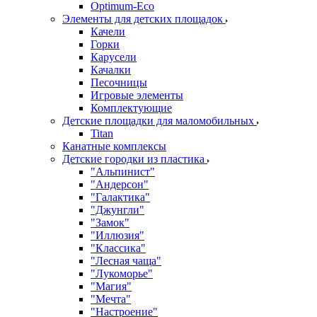
Оptimum-Еco
Элементы для детских площадок
Качели
Горки
Карусели
Качалки
Песочницы
Игровые элементы
Комплектующие
Детские площадки для маломобильных
Titan
Канатные комплексы
Детские городки из пластика
"Альпинист"
"Андерсон"
"Галактика"
"Джунгли"
"Замок"
"Иллюзия"
"Классика"
"Лесная чаща"
"Лукоморье"
"Магия"
"Мечта"
"Настроение"