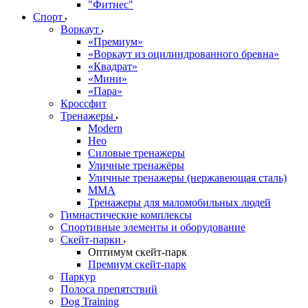
"Фитнес"
Спорт
Воркаут
«Премиум»
«Воркаут из оцилиндрованного бревна»
«Квадрат»
«Мини»
«Пара»
Кроссфит
Тренажеры
Modern
Нео
Силовые тренажеры
Уличные тренажёры
Уличные тренажеры (нержавеющая сталь)
ММА
Тренажеры для маломобильных людей
Гимнастические комплексы
Спортивные элементы и оборудование
Скейт-парки
Оптимум скейт-парк
Премиум скейт-парк
Паркур
Полоса препятствий
Dog Training