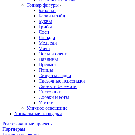
Топиар фигуры
Бабочки
Белки и зайцы
Буквы
Грибы
Лоси
Лошади
Медведи
Мячи
Ослы и олени
Павлины
Предметы
Птицы
Силуэты людей
Сказочные персонажи
Слоны и бегемоты
Снеговики
Собаки и коты
Улитки
Уличное освещение
Уникальные площадки
Реализованные проекты
Партнерам
Готовые решения