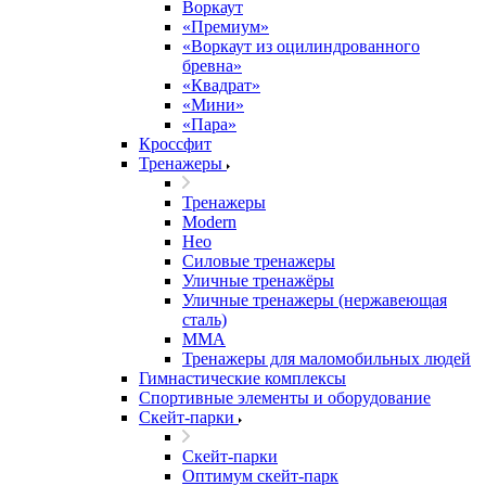
Воркаут
«Премиум»
«Воркаут из оцилиндрованного
бревна»
«Квадрат»
«Мини»
«Пара»
Кроссфит
Тренажеры
Тренажеры
Modern
Нео
Силовые тренажеры
Уличные тренажёры
Уличные тренажеры (нержавеющая
сталь)
ММА
Тренажеры для маломобильных людей
Гимнастические комплексы
Спортивные элементы и оборудование
Скейт-парки
Скейт-парки
Оптимум скейт-парк