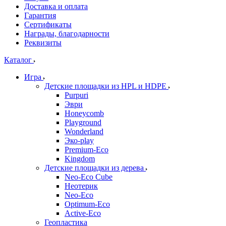
Доставка и оплата
Гарантия
Сертификаты
Награды, благодарности
Реквизиты
Каталог
Игра
Детские площадки из HPL и HDPE
Purpuri
Эври
Honeycomb
Playground
Wonderland
Эко-play
Premium-Eco
Kingdom
Детские площадки из дерева
Neo-Eco Cube
Неотерик
Neo-Eco
Оptimum-Еco
Active-Eco
Геопластика