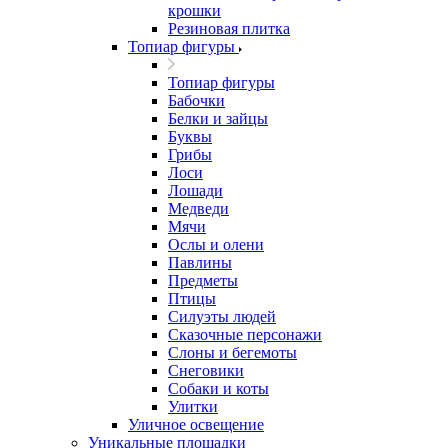
крошки
Резиновая плитка
Топиар фигуры
Топиар фигуры
Бабочки
Белки и зайцы
Буквы
Грибы
Лоси
Лошади
Медведи
Мячи
Ослы и олени
Павлины
Предметы
Птицы
Силуэты людей
Сказочные персонажи
Слоны и бегемоты
Снеговики
Собаки и коты
Улитки
Уличное освещение
Уникальные площадки