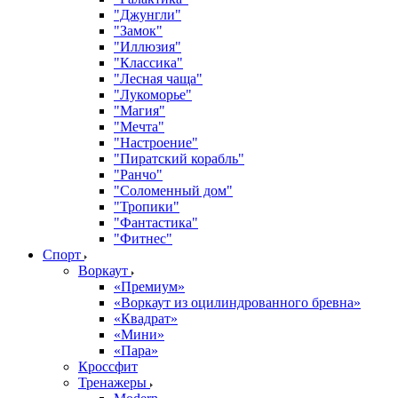
"Джунгли"
"Замок"
"Иллюзия"
"Классика"
"Лесная чаща"
"Лукоморье"
"Магия"
"Мечта"
"Настроение"
"Пиратский корабль"
"Ранчо"
"Соломенный дом"
"Тропики"
"Фантастика"
"Фитнес"
Спорт
Воркаут
«Премиум»
«Воркаут из оцилиндрованного бревна»
«Квадрат»
«Мини»
«Пара»
Кроссфит
Тренажеры