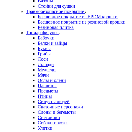
Вазоны
Стойки для сушки
Травмобезопасное покрытие
Бесшовное покрытие из EPDM крошки
Бесшовное покрытие из резиновой крошки
Резиновая плитка
Топиар фигуры
Бабочки
Белки и зайцы
Буквы
Грибы
Лоси
Лошади
Медведи
Мячи
Ослы и олени
Павлины
Предметы
Птицы
Силуэты людей
Сказочные персонажи
Слоны и бегемоты
Снеговики
Собаки и коты
Улитки