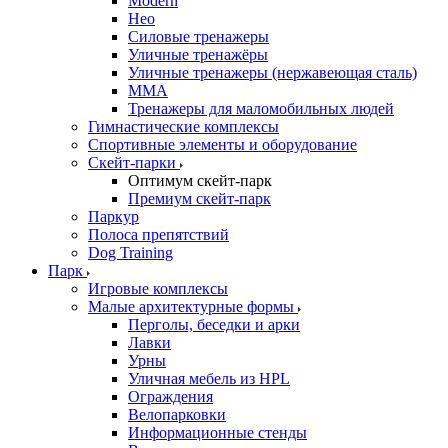
Modern
Нео
Силовые тренажеры
Уличные тренажёры
Уличные тренажеры (нержавеющая сталь)
ММА
Тренажеры для маломобильных людей
Гимнастические комплексы
Спортивные элементы и оборудование
Скейт-парки
Оптимум скейт-парк
Премиум скейт-парк
Паркур
Полоса препятствий
Dog Training
Парк
Игровые комплексы
Малые архитектурные формы
Перголы, беседки и арки
Лавки
Урны
Уличная мебель из HPL
Ограждения
Велопарковки
Информационные стенды