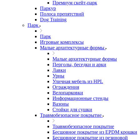
Премиум скейт-парк
Паркур
Полоса препятствий
Dog Training
Парк
Парк
Игровые комплексы
Малые архитектурные формы
Малые архитектурные формы
Перголы, беседки и арки
Лавки
Урны
Уличная мебель из HPL
Ограждения
Велопарковки
Информационные стенды
Вазоны
Стойки для сушки
Травмобезопасное покрытие
Травмобезопасное покрытие
Бесшовное покрытие из EPDM крошки
Бесшовное покрытие из резиновой