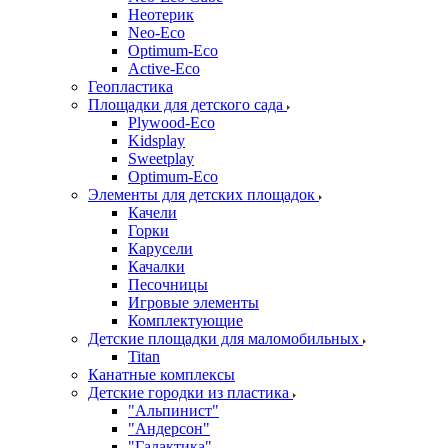
Неотерик
Neo-Eco
Оptimum-Еco
Active-Eco
Геопластика
Площадки для детского сада
Plywood-Eco
Kidsplay
Sweetplay
Оptimum-Еco
Элементы для детских площадок
Качели
Горки
Карусели
Качалки
Песочницы
Игровые элементы
Комплектующие
Детские площадки для маломобильных
Titan
Канатные комплексы
Детские городки из пластика
"Альпинист"
"Андерсон"
"Галактика"