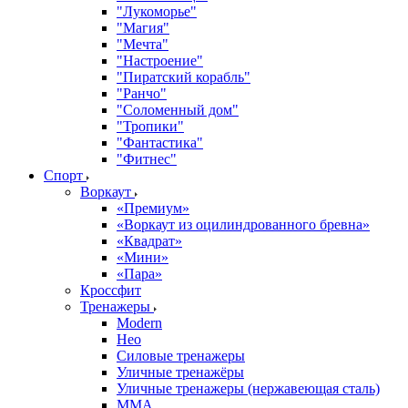
"Лукоморье"
"Магия"
"Мечта"
"Настроение"
"Пиратский корабль"
"Ранчо"
"Соломенный дом"
"Тропики"
"Фантастика"
"Фитнес"
Спорт
Воркаут
«Премиум»
«Воркаут из оцилиндрованного бревна»
«Квадрат»
«Мини»
«Пара»
Кроссфит
Тренажеры
Modern
Нео
Силовые тренажеры
Уличные тренажёры
Уличные тренажеры (нержавеющая сталь)
ММА