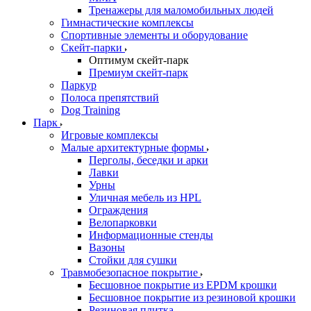
Тренажеры для маломобильных людей
Гимнастические комплексы
Спортивные элементы и оборудование
Скейт-парки
Оптимум скейт-парк
Премиум скейт-парк
Паркур
Полоса препятствий
Dog Training
Парк
Игровые комплексы
Малые архитектурные формы
Перголы, беседки и арки
Лавки
Урны
Уличная мебель из HPL
Ограждения
Велопарковки
Информационные стенды
Вазоны
Стойки для сушки
Травмобезопасное покрытие
Бесшовное покрытие из EPDM крошки
Бесшовное покрытие из резиновой крошки
Резиновая плитка