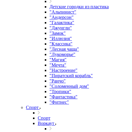
Детские городки из пластика
"Альпинист"
"Андерсон"
"Галактика"
"Джунгли"
"Замок"
"Иллюзия"
"Классика"
"Лесная чаща"
"Лукоморье"
"Магия"
"Мечта"
"Настроение"
"Пиратский корабль"
"Ранчо"
"Соломенный дом"
"Тропики"
"Фантастика"
"Фитнес"
Спорт
Спорт
Воркаут