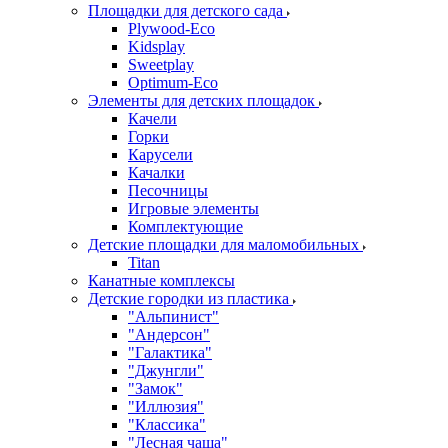
Площадки для детского сада
Plywood-Eco
Kidsplay
Sweetplay
Оptimum-Еco
Элементы для детских площадок
Качели
Горки
Карусели
Качалки
Песочницы
Игровые элементы
Комплектующие
Детские площадки для маломобильных
Titan
Канатные комплексы
Детские городки из пластика
"Альпинист"
"Андерсон"
"Галактика"
"Джунгли"
"Замок"
"Иллюзия"
"Классика"
"Лесная чаща"