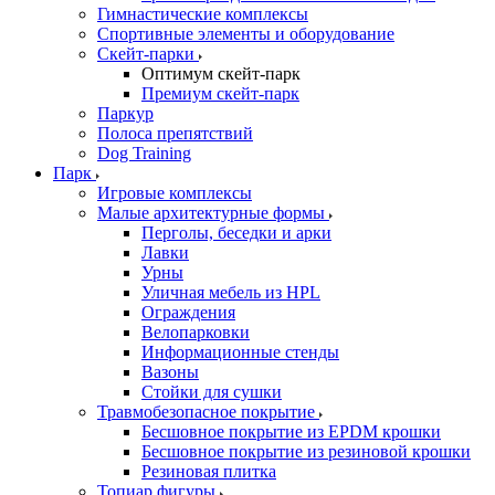
Гимнастические комплексы
Спортивные элементы и оборудование
Скейт-парки
Оптимум скейт-парк
Премиум скейт-парк
Паркур
Полоса препятствий
Dog Training
Парк
Игровые комплексы
Малые архитектурные формы
Перголы, беседки и арки
Лавки
Урны
Уличная мебель из HPL
Ограждения
Велопарковки
Информационные стенды
Вазоны
Стойки для сушки
Травмобезопасное покрытие
Бесшовное покрытие из EPDM крошки
Бесшовное покрытие из резиновой крошки
Резиновая плитка
Топиар фигуры