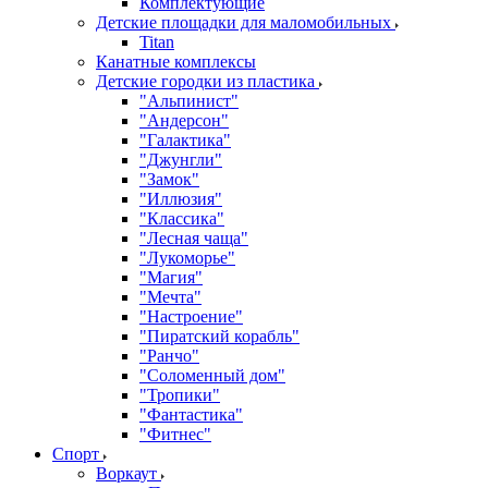
Комплектующие
Детские площадки для маломобильных
Titan
Канатные комплексы
Детские городки из пластика
"Альпинист"
"Андерсон"
"Галактика"
"Джунгли"
"Замок"
"Иллюзия"
"Классика"
"Лесная чаща"
"Лукоморье"
"Магия"
"Мечта"
"Настроение"
"Пиратский корабль"
"Ранчо"
"Соломенный дом"
"Тропики"
"Фантастика"
"Фитнес"
Спорт
Воркаут