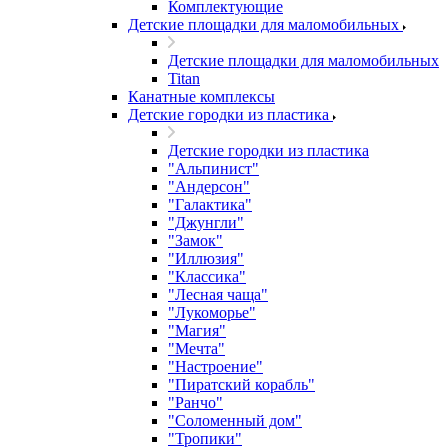
Комплектующие
Детские площадки для маломобильных
Детские площадки для маломобильных
Titan
Канатные комплексы
Детские городки из пластика
Детские городки из пластика
"Альпинист"
"Андерсон"
"Галактика"
"Джунгли"
"Замок"
"Иллюзия"
"Классика"
"Лесная чаща"
"Лукоморье"
"Магия"
"Мечта"
"Настроение"
"Пиратский корабль"
"Ранчо"
"Соломенный дом"
"Тропики"