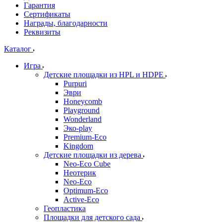
Гарантия
Сертификаты
Награды, благодарности
Реквизиты
Каталог
Игра
Детские площадки из HPL и HDPE
Purpuri
Эври
Honeycomb
Playground
Wonderland
Эко-play
Premium-Eco
Kingdom
Детские площадки из дерева
Neo-Eco Cube
Неотерик
Neo-Eco
Оptimum-Еco
Active-Eco
Геопластика
Площадки для детского сада