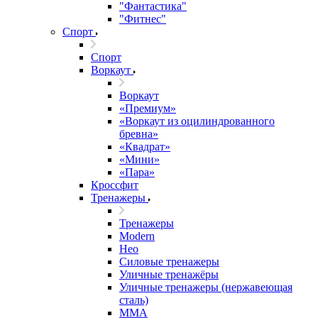
"Фантастика"
"Фитнес"
Спорт
Спорт
Воркаут
Воркаут
«Премиум»
«Воркаут из оцилиндрованного
бревна»
«Квадрат»
«Мини»
«Пара»
Кроссфит
Тренажеры
Тренажеры
Modern
Нео
Силовые тренажеры
Уличные тренажёры
Уличные тренажеры (нержавеющая
сталь)
ММА