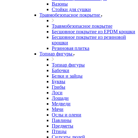
Вазоны
Стойки для сушки
Травмобезопасное покрытие
Травмобезопасное покрытие
Бесшовное покрытие из EPDM крошки
Бесшовное покрытие из резиновой
крошки
Резиновая плитка
Топиар фигуры
Топиар фигуры
Бабочки
Белки и зайцы
Буквы
Грибы
Лоси
Лошади
Медведи
Мячи
Ослы и олени
Павлины
Предметы
Птицы
Силуэты людей