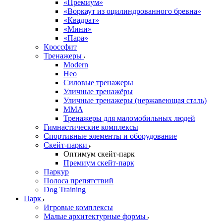
«Премиум»
«Воркаут из оцилиндрованного бревна»
«Квадрат»
«Мини»
«Пара»
Кроссфит
Тренажеры
Modern
Нео
Силовые тренажеры
Уличные тренажёры
Уличные тренажеры (нержавеющая сталь)
ММА
Тренажеры для маломобильных людей
Гимнастические комплексы
Спортивные элементы и оборудование
Скейт-парки
Оптимум скейт-парк
Премиум скейт-парк
Паркур
Полоса препятствий
Dog Training
Парк
Игровые комплексы
Малые архитектурные формы