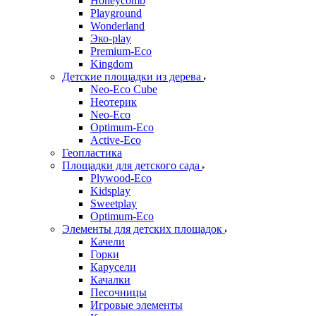
Honeycomb
Playground
Wonderland
Эко-play
Premium-Eco
Kingdom
Детские площадки из дерева
Neo-Eco Cube
Неотерик
Neo-Eco
Оptimum-Еco
Active-Eco
Геопластика
Площадки для детского сада
Plywood-Eco
Kidsplay
Sweetplay
Оptimum-Еco
Элементы для детских площадок
Качели
Горки
Карусели
Качалки
Песочницы
Игровые элементы