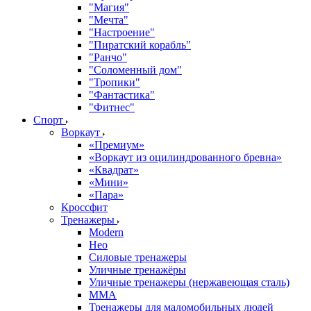
"Магия"
"Мечта"
"Настроение"
"Пиратский корабль"
"Ранчо"
"Соломенный дом"
"Тропики"
"Фантастика"
"Фитнес"
Спорт
Воркаут
«Премиум»
«Воркаут из оцилиндрованного бревна»
«Квадрат»
«Мини»
«Пара»
Кроссфит
Тренажеры
Modern
Нео
Силовые тренажеры
Уличные тренажёры
Уличные тренажеры (нержавеющая сталь)
ММА
Тренажеры для маломобильных людей