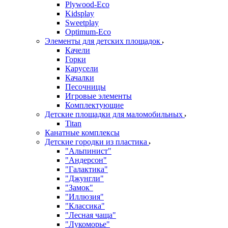
Plywood-Eco
Kidsplay
Sweetplay
Оptimum-Еco
Элементы для детских площадок
Качели
Горки
Карусели
Качалки
Песочницы
Игровые элементы
Комплектующие
Детские площадки для маломобильных
Titan
Канатные комплексы
Детские городки из пластика
"Альпинист"
"Андерсон"
"Галактика"
"Джунгли"
"Замок"
"Иллюзия"
"Классика"
"Лесная чаща"
"Лукоморье"