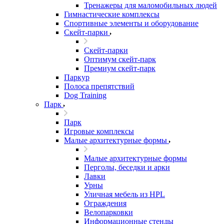
Тренажеры для маломобильных людей
Гимнастические комплексы
Спортивные элементы и оборудование
Скейт-парки
Скейт-парки
Оптимум скейт-парк
Премиум скейт-парк
Паркур
Полоса препятствий
Dog Training
Парк
Парк
Игровые комплексы
Малые архитектурные формы
Малые архитектурные формы
Перголы, беседки и арки
Лавки
Урны
Уличная мебель из HPL
Ограждения
Велопарковки
Информационные стенды