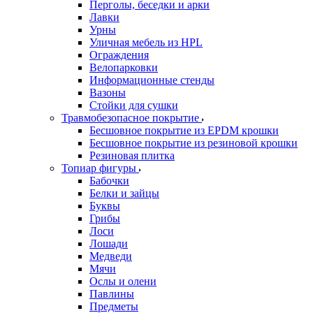
Перголы, беседки и арки
Лавки
Урны
Уличная мебель из HPL
Ограждения
Велопарковки
Информационные стенды
Вазоны
Стойки для сушки
Травмобезопасное покрытие
Бесшовное покрытие из EPDM крошки
Бесшовное покрытие из резиновой крошки
Резиновая плитка
Топиар фигуры
Бабочки
Белки и зайцы
Буквы
Грибы
Лоси
Лошади
Медведи
Мячи
Ослы и олени
Павлины
Предметы