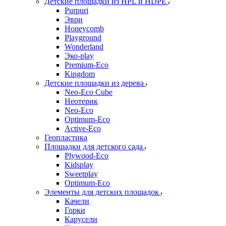
Детские площадки из HPL и HDPE
Purpuri
Эври
Honeycomb
Playground
Wonderland
Эко-play
Premium-Eco
Kingdom
Детские площадки из дерева
Neo-Eco Cube
Неотерик
Neo-Eco
Оptimum-Еco
Active-Eco
Геопластика
Площадки для детского сада
Plywood-Eco
Kidsplay
Sweetplay
Оptimum-Еco
Элементы для детских площадок
Качели
Горки
Карусели