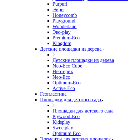
Purpuri
Эври
Honeycomb
Playground
Wonderland
Эко-play
Premium-Eco
Kingdom
Детские площадки из дерева
Детские площадки из дерева
Neo-Eco Cube
Неотерик
Neo-Eco
Оptimum-Еco
Active-Eco
Геопластика
Площадки для детского сада
Площадки для детского сада
Plywood-Eco
Kidsplay
Sweetplay
Оptimum-Еco
Элементы для детских площадок