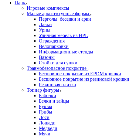
Парк
Игровые комплексы
Малые архитектурные формы
Перголы, беседки и арки
Лавки
Урны
Уличная мебель из HPL
Ограждения
Велопарковки
Информационные стенды
Вазоны
Стойки для сушки
Травмобезопасное покрытие
Бесшовное покрытие из EPDM крошки
Бесшовное покрытие из резиновой крошки
Резиновая плитка
Топиар фигуры
Бабочки
Белки и зайцы
Буквы
Грибы
Лоси
Лошади
Медведи
Мячи