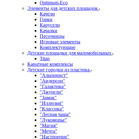
Оptimum-Еco
Элементы для детских площадок
Качели
Горки
Карусели
Качалки
Песочницы
Игровые элементы
Комплектующие
Детские площадки для маломобильных
Titan
Канатные комплексы
Детские городки из пластика
"Альпинист"
"Андерсон"
"Галактика"
"Джунгли"
"Замок"
"Иллюзия"
"Классика"
"Лесная чаща"
"Лукоморье"
"Магия"
"Мечта"
"Настроение"