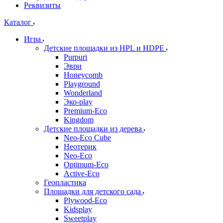
Реквизиты
Каталог
Игра
Детские площадки из HPL и HDPE
Purpuri
Эври
Honeycomb
Playground
Wonderland
Эко-play
Premium-Eco
Kingdom
Детские площадки из дерева
Neo-Eco Cube
Неотерик
Neo-Eco
Оptimum-Еco
Active-Eco
Геопластика
Площадки для детского сада
Plywood-Eco
Kidsplay
Sweetplay