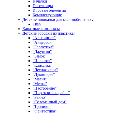
Качалки
Песочницы
Игровые элементы
Комплектующие
Детские площадки для маломобильных
Titan
Канатные комплексы
Детские городки из пластика
"Альпинист"
"Андерсон"
"Галактика"
"Джунгли"
"Замок"
"Иллюзия"
"Классика"
"Лесная чаща"
"Лукоморье"
"Магия"
"Мечта"
"Настроение"
"Пиратский корабль"
"Ранчо"
"Соломенный дом"
"Тропики"
"Фантастика"