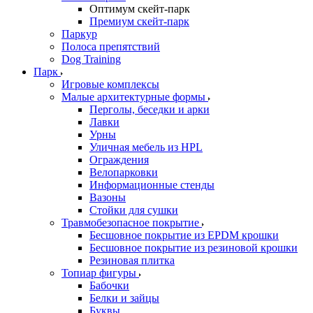
Оптимум скейт-парк
Премиум скейт-парк
Паркур
Полоса препятствий
Dog Training
Парк
Игровые комплексы
Малые архитектурные формы
Перголы, беседки и арки
Лавки
Урны
Уличная мебель из HPL
Ограждения
Велопарковки
Информационные стенды
Вазоны
Стойки для сушки
Травмобезопасное покрытие
Бесшовное покрытие из EPDM крошки
Бесшовное покрытие из резиновой крошки
Резиновая плитка
Топиар фигуры
Бабочки
Белки и зайцы
Буквы