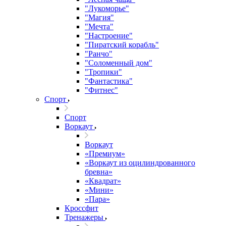
"Лукоморье"
"Магия"
"Мечта"
"Настроение"
"Пиратский корабль"
"Ранчо"
"Соломенный дом"
"Тропики"
"Фантастика"
"Фитнес"
Спорт
Спорт
Воркаут
Воркаут
«Премиум»
«Воркаут из оцилиндрованного
бревна»
«Квадрат»
«Мини»
«Пара»
Кроссфит
Тренажеры