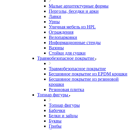
Малые архитектурные формы
Перголы, беседки и арки
Лавки
Урны
Уличная мебель из HPL
Ограждения
Велопарковки
Информационные стенды
Вазоны
Стойки для сушки
Травмобезопасное покрытие
Травмобезопасное покрытие
Бесшовное покрытие из EPDM крошки
Бесшовное покрытие из резиновой
крошки
Резиновая плитка
Топиар фигуры
Топиар фигуры
Бабочки
Белки и зайцы
Буквы
Грибы