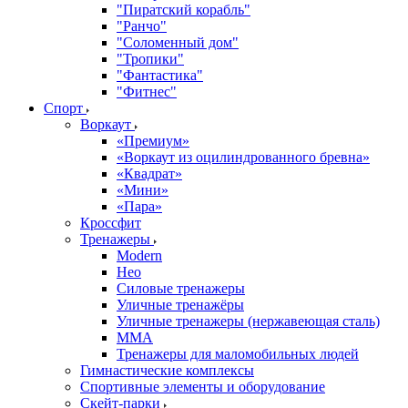
"Пиратский корабль"
"Ранчо"
"Соломенный дом"
"Тропики"
"Фантастика"
"Фитнес"
Спорт
Воркаут
«Премиум»
«Воркаут из оцилиндрованного бревна»
«Квадрат»
«Мини»
«Пара»
Кроссфит
Тренажеры
Modern
Нео
Силовые тренажеры
Уличные тренажёры
Уличные тренажеры (нержавеющая сталь)
ММА
Тренажеры для маломобильных людей
Гимнастические комплексы
Спортивные элементы и оборудование
Скейт-парки