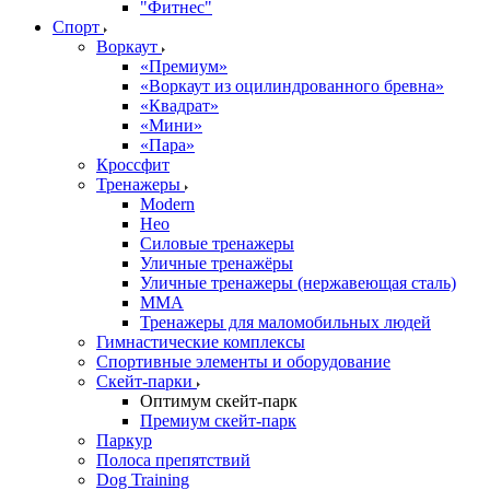
"Фитнес"
Спорт
Воркаут
«Премиум»
«Воркаут из оцилиндрованного бревна»
«Квадрат»
«Мини»
«Пара»
Кроссфит
Тренажеры
Modern
Нео
Силовые тренажеры
Уличные тренажёры
Уличные тренажеры (нержавеющая сталь)
ММА
Тренажеры для маломобильных людей
Гимнастические комплексы
Спортивные элементы и оборудование
Скейт-парки
Оптимум скейт-парк
Премиум скейт-парк
Паркур
Полоса препятствий
Dog Training