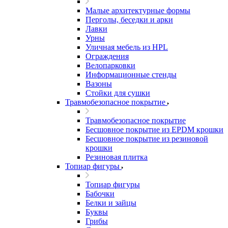
Малые архитектурные формы
Перголы, беседки и арки
Лавки
Урны
Уличная мебель из HPL
Ограждения
Велопарковки
Информационные стенды
Вазоны
Стойки для сушки
Травмобезопасное покрытие
Травмобезопасное покрытие
Бесшовное покрытие из EPDM крошки
Бесшовное покрытие из резиновой
крошки
Резиновая плитка
Топиар фигуры
Топиар фигуры
Бабочки
Белки и зайцы
Буквы
Грибы