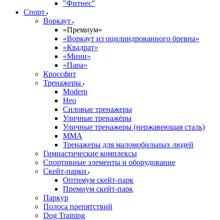
"Фитнес"
Спорт
Воркаут
«Премиум»
«Воркаут из оцилиндрованного бревна»
«Квадрат»
«Мини»
«Пара»
Кроссфит
Тренажеры
Modern
Нео
Силовые тренажеры
Уличные тренажёры
Уличные тренажеры (нержавеющая сталь)
ММА
Тренажеры для маломобильных людей
Гимнастические комплексы
Спортивные элементы и оборудование
Скейт-парки
Оптимум скейт-парк
Премиум скейт-парк
Паркур
Полоса препятствий
Dog Training