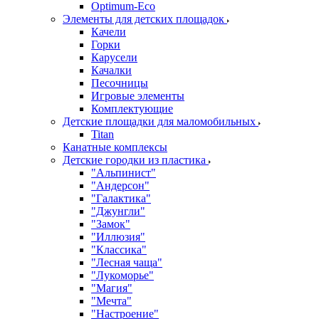
Оptimum-Еco
Элементы для детских площадок
Качели
Горки
Карусели
Качалки
Песочницы
Игровые элементы
Комплектующие
Детские площадки для маломобильных
Titan
Канатные комплексы
Детские городки из пластика
"Альпинист"
"Андерсон"
"Галактика"
"Джунгли"
"Замок"
"Иллюзия"
"Классика"
"Лесная чаща"
"Лукоморье"
"Магия"
"Мечта"
"Настроение"