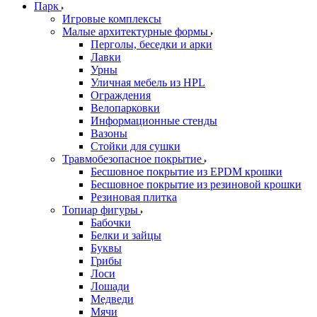
Парк
Игровые комплексы
Малые архитектурные формы
Перголы, беседки и арки
Лавки
Урны
Уличная мебель из HPL
Ограждения
Велопарковки
Информационные стенды
Вазоны
Стойки для сушки
Травмобезопасное покрытие
Бесшовное покрытие из EPDM крошки
Бесшовное покрытие из резиновой крошки
Резиновая плитка
Топиар фигуры
Бабочки
Белки и зайцы
Буквы
Грибы
Лоси
Лошади
Медведи
Мячи