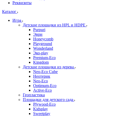
Реквизиты
Каталог
Игра
Детские площадки из HPL и HDPE
Purpuri
Эври
Honeycomb
Playground
Wonderland
Эко-play
Premium-Eco
Kingdom
Детские площадки из дерева
Neo-Eco Cube
Неотерик
Neo-Eco
Оptimum-Еco
Active-Eco
Геопластика
Площадки для детского сада
Plywood-Eco
Kidsplay
Sweetplay