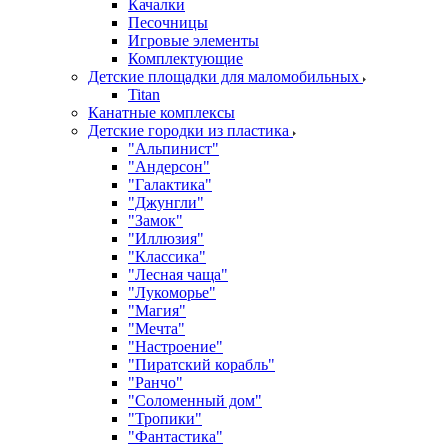
Качалки
Песочницы
Игровые элементы
Комплектующие
Детские площадки для маломобильных
Titan
Канатные комплексы
Детские городки из пластика
"Альпинист"
"Андерсон"
"Галактика"
"Джунгли"
"Замок"
"Иллюзия"
"Классика"
"Лесная чаща"
"Лукоморье"
"Магия"
"Мечта"
"Настроение"
"Пиратский корабль"
"Ранчо"
"Соломенный дом"
"Тропики"
"Фантастика"