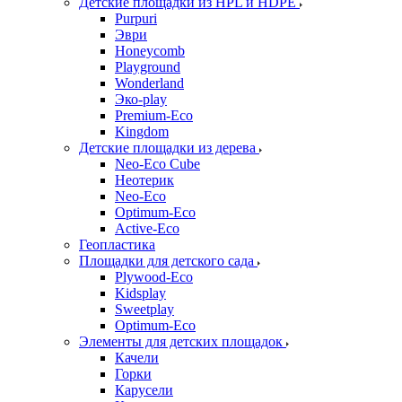
Детские площадки из HPL и HDPE
Purpuri
Эври
Honeycomb
Playground
Wonderland
Эко-play
Premium-Eco
Kingdom
Детские площадки из дерева
Neo-Eco Cube
Неотерик
Neo-Eco
Оptimum-Еco
Active-Eco
Геопластика
Площадки для детского сада
Plywood-Eco
Kidsplay
Sweetplay
Оptimum-Еco
Элементы для детских площадок
Качели
Горки
Карусели