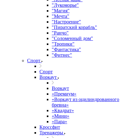
"Лукоморье"
"Магия"
"Мечта"
"Настроение"
"Пиратский корабль"
"Ранчо"
"Соломенный дом"
"Тропики"
"Фантастика"
"Фитнес"
Спорт
Спорт
Воркаут
Воркаут
«Премиум»
«Воркаут из оцилиндрованного
бревна»
«Квадрат»
«Мини»
«Пара»
Кроссфит
Тренажеры