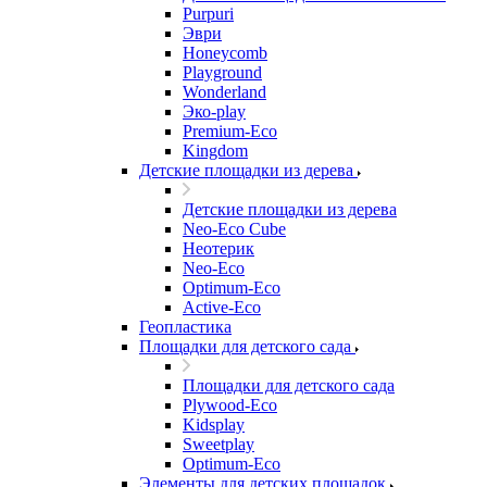
Purpuri
Эври
Honeycomb
Playground
Wonderland
Эко-play
Premium-Eco
Kingdom
Детские площадки из дерева
Детские площадки из дерева
Neo-Eco Cube
Неотерик
Neo-Eco
Оptimum-Еco
Active-Eco
Геопластика
Площадки для детского сада
Площадки для детского сада
Plywood-Eco
Kidsplay
Sweetplay
Оptimum-Еco
Элементы для детских площадок