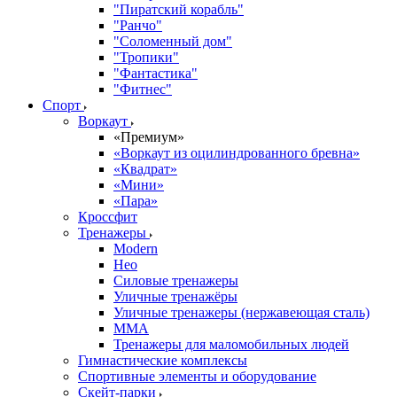
"Пиратский корабль"
"Ранчо"
"Соломенный дом"
"Тропики"
"Фантастика"
"Фитнес"
Спорт
Воркаут
«Премиум»
«Воркаут из оцилиндрованного бревна»
«Квадрат»
«Мини»
«Пара»
Кроссфит
Тренажеры
Modern
Нео
Силовые тренажеры
Уличные тренажёры
Уличные тренажеры (нержавеющая сталь)
ММА
Тренажеры для маломобильных людей
Гимнастические комплексы
Спортивные элементы и оборудование
Скейт-парки