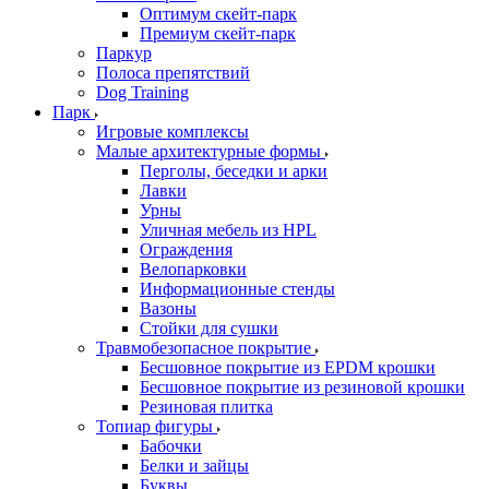
Оптимум скейт-парк
Премиум скейт-парк
Паркур
Полоса препятствий
Dog Training
Парк
Игровые комплексы
Малые архитектурные формы
Перголы, беседки и арки
Лавки
Урны
Уличная мебель из HPL
Ограждения
Велопарковки
Информационные стенды
Вазоны
Стойки для сушки
Травмобезопасное покрытие
Бесшовное покрытие из EPDM крошки
Бесшовное покрытие из резиновой крошки
Резиновая плитка
Топиар фигуры
Бабочки
Белки и зайцы
Буквы