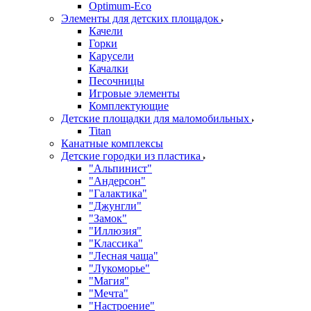
Оptimum-Еco
Элементы для детских площадок
Качели
Горки
Карусели
Качалки
Песочницы
Игровые элементы
Комплектующие
Детские площадки для маломобильных
Titan
Канатные комплексы
Детские городки из пластика
"Альпинист"
"Андерсон"
"Галактика"
"Джунгли"
"Замок"
"Иллюзия"
"Классика"
"Лесная чаща"
"Лукоморье"
"Магия"
"Мечта"
"Настроение"