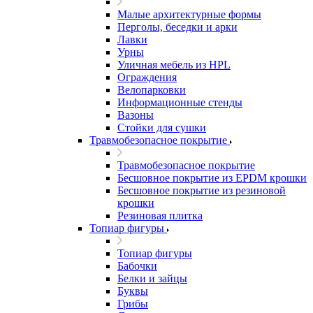
Малые архитектурные формы
Перголы, беседки и арки
Лавки
Урны
Уличная мебель из HPL
Ограждения
Велопарковки
Информационные стенды
Вазоны
Стойки для сушки
Травмобезопасное покрытие
Травмобезопасное покрытие
Бесшовное покрытие из EPDM крошки
Бесшовное покрытие из резиновой
крошки
Резиновая плитка
Топиар фигуры
Топиар фигуры
Бабочки
Белки и зайцы
Буквы
Грибы