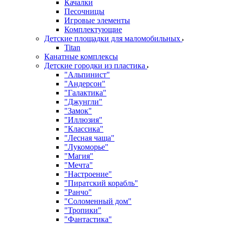
Качалки
Песочницы
Игровые элементы
Комплектующие
Детские площадки для маломобильных
Titan
Канатные комплексы
Детские городки из пластика
"Альпинист"
"Андерсон"
"Галактика"
"Джунгли"
"Замок"
"Иллюзия"
"Классика"
"Лесная чаща"
"Лукоморье"
"Магия"
"Мечта"
"Настроение"
"Пиратский корабль"
"Ранчо"
"Соломенный дом"
"Тропики"
"Фантастика"