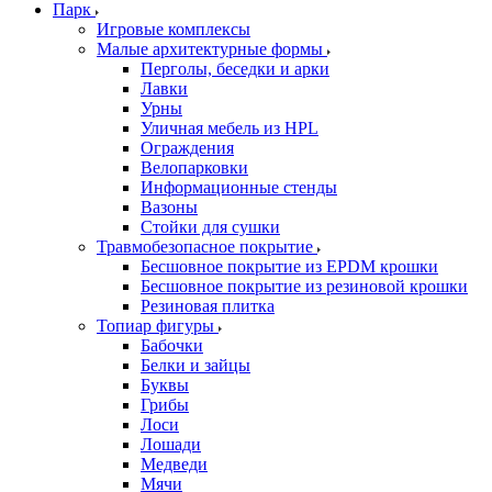
Парк
Игровые комплексы
Малые архитектурные формы
Перголы, беседки и арки
Лавки
Урны
Уличная мебель из HPL
Ограждения
Велопарковки
Информационные стенды
Вазоны
Стойки для сушки
Травмобезопасное покрытие
Бесшовное покрытие из EPDM крошки
Бесшовное покрытие из резиновой крошки
Резиновая плитка
Топиар фигуры
Бабочки
Белки и зайцы
Буквы
Грибы
Лоси
Лошади
Медведи
Мячи