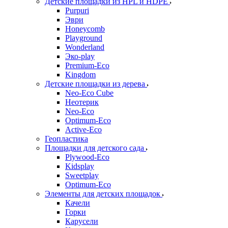
Детские площадки из HPL и HDPE
Purpuri
Эври
Honeycomb
Playground
Wonderland
Эко-play
Premium-Eco
Kingdom
Детские площадки из дерева
Neo-Eco Cube
Неотерик
Neo-Eco
Оptimum-Еco
Active-Eco
Геопластика
Площадки для детского сада
Plywood-Eco
Kidsplay
Sweetplay
Оptimum-Еco
Элементы для детских площадок
Качели
Горки
Карусели