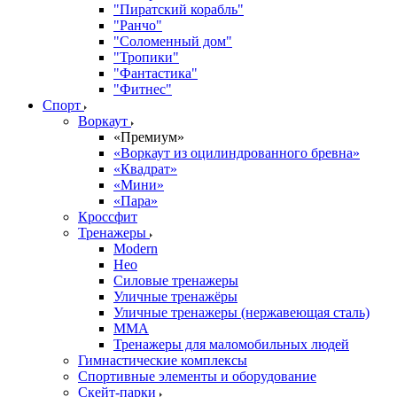
"Пиратский корабль"
"Ранчо"
"Соломенный дом"
"Тропики"
"Фантастика"
"Фитнес"
Спорт
Воркаут
«Премиум»
«Воркаут из оцилиндрованного бревна»
«Квадрат»
«Мини»
«Пара»
Кроссфит
Тренажеры
Modern
Нео
Силовые тренажеры
Уличные тренажёры
Уличные тренажеры (нержавеющая сталь)
ММА
Тренажеры для маломобильных людей
Гимнастические комплексы
Спортивные элементы и оборудование
Скейт-парки