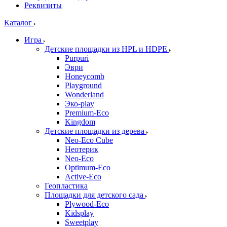
Реквизиты
Каталог
Игра
Детские площадки из HPL и HDPE
Purpuri
Эври
Honeycomb
Playground
Wonderland
Эко-play
Premium-Eco
Kingdom
Детские площадки из дерева
Neo-Eco Cube
Неотерик
Neo-Eco
Оptimum-Еco
Active-Eco
Геопластика
Площадки для детского сада
Plywood-Eco
Kidsplay
Sweetplay