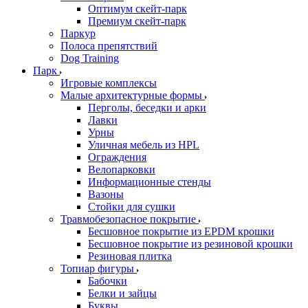
Оптимум скейт-парк
Премиум скейт-парк
Паркур
Полоса препятствий
Dog Training
Парк
Игровые комплексы
Малые архитектурные формы
Перголы, беседки и арки
Лавки
Урны
Уличная мебель из HPL
Ограждения
Велопарковки
Информационные стенды
Вазоны
Стойки для сушки
Травмобезопасное покрытие
Бесшовное покрытие из EPDM крошки
Бесшовное покрытие из резиновой крошки
Резиновая плитка
Топиар фигуры
Бабочки
Белки и зайцы
Буквы