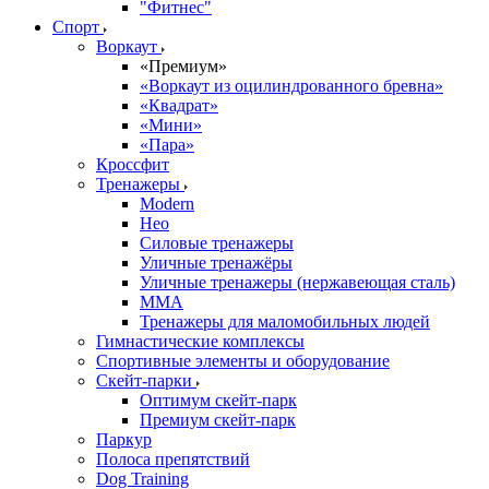
"Фитнес"
Спорт
Воркаут
«Премиум»
«Воркаут из оцилиндрованного бревна»
«Квадрат»
«Мини»
«Пара»
Кроссфит
Тренажеры
Modern
Нео
Силовые тренажеры
Уличные тренажёры
Уличные тренажеры (нержавеющая сталь)
ММА
Тренажеры для маломобильных людей
Гимнастические комплексы
Спортивные элементы и оборудование
Скейт-парки
Оптимум скейт-парк
Премиум скейт-парк
Паркур
Полоса препятствий
Dog Training