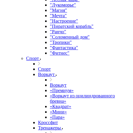
"Лукоморье"
"Магия"
"Мечта"
"Настроение"
"Пиратский корабль"
"Ранчо"
"Соломенный дом"
"Тропики"
"Фантастика"
"Фитнес"
Спорт
Спорт
Воркаут
Воркаут
«Премиум»
«Воркаут из оцилиндрованного
бревна»
«Квадрат»
«Мини»
«Пара»
Кроссфит
Тренажеры