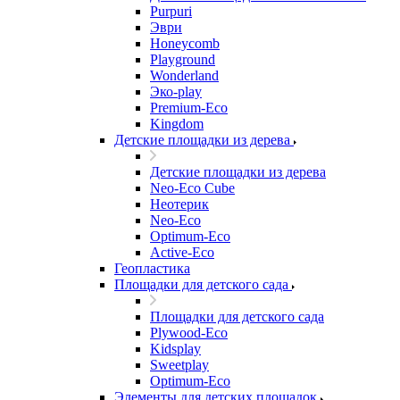
Purpuri
Эври
Honeycomb
Playground
Wonderland
Эко-play
Premium-Eco
Kingdom
Детские площадки из дерева
Детские площадки из дерева
Neo-Eco Cube
Неотерик
Neo-Eco
Оptimum-Еco
Active-Eco
Геопластика
Площадки для детского сада
Площадки для детского сада
Plywood-Eco
Kidsplay
Sweetplay
Оptimum-Еco
Элементы для детских площадок