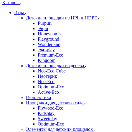
Каталог
Игра
Детские площадки из HPL и HDPE
Purpuri
Эври
Honeycomb
Playground
Wonderland
Эко-play
Premium-Eco
Kingdom
Детские площадки из дерева
Neo-Eco Cube
Неотерик
Neo-Eco
Оptimum-Еco
Active-Eco
Геопластика
Площадки для детского сада
Plywood-Eco
Kidsplay
Sweetplay
Оptimum-Еco
Элементы для детских площадок