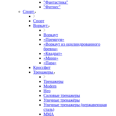
"Фантастика"
"Фитнес"
Спорт
Спорт
Воркаут
Воркаут
«Премиум»
«Воркаут из оцилиндрованного
бревна»
«Квадрат»
«Мини»
«Пара»
Кроссфит
Тренажеры
Тренажеры
Modern
Нео
Силовые тренажеры
Уличные тренажёры
Уличные тренажеры (нержавеющая
сталь)
ММА