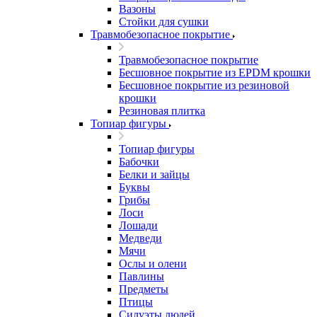
Вазоны
Стойки для сушки
Травмобезопасное покрытие
Травмобезопасное покрытие
Бесшовное покрытие из EPDM крошки
Бесшовное покрытие из резиновой
крошки
Резиновая плитка
Топиар фигуры
Топиар фигуры
Бабочки
Белки и зайцы
Буквы
Грибы
Лоси
Лошади
Медведи
Мячи
Ослы и олени
Павлины
Предметы
Птицы
Силуэты людей