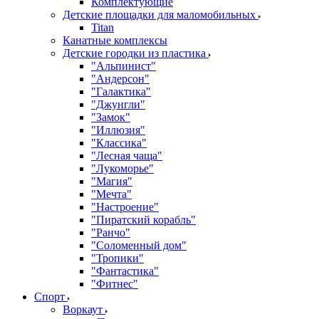
Комплектующие
Детские площадки для маломобильных
Titan
Канатные комплексы
Детские городки из пластика
"Альпинист"
"Андерсон"
"Галактика"
"Джунгли"
"Замок"
"Иллюзия"
"Классика"
"Лесная чаща"
"Лукоморье"
"Магия"
"Мечта"
"Настроение"
"Пиратский корабль"
"Ранчо"
"Соломенный дом"
"Тропики"
"Фантастика"
"Фитнес"
Спорт
Воркаут