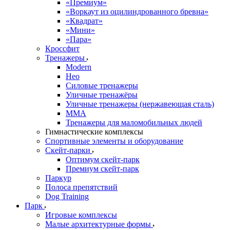
«Премиум»
«Воркаут из оцилиндрованного бревна»
«Квадрат»
«Мини»
«Пара»
Кроссфит
Тренажеры
Modern
Нео
Силовые тренажеры
Уличные тренажёры
Уличные тренажеры (нержавеющая сталь)
ММА
Тренажеры для маломобильных людей
Гимнастические комплексы
Спортивные элементы и оборудование
Скейт-парки
Оптимум скейт-парк
Премиум скейт-парк
Паркур
Полоса препятствий
Dog Training
Парк
Игровые комплексы
Малые архитектурные формы