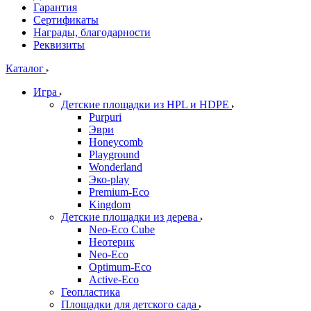
Гарантия
Сертификаты
Награды, благодарности
Реквизиты
Каталог
Игра
Детские площадки из HPL и HDPE
Purpuri
Эври
Honeycomb
Playground
Wonderland
Эко-play
Premium-Eco
Kingdom
Детские площадки из дерева
Neo-Eco Cube
Неотерик
Neo-Eco
Оptimum-Еco
Active-Eco
Геопластика
Площадки для детского сада