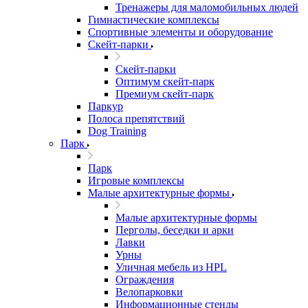
Тренажеры для маломобильных людей
Гимнастические комплексы
Спортивные элементы и оборудование
Скейт-парки
Скейт-парки
Оптимум скейт-парк
Премиум скейт-парк
Паркур
Полоса препятствий
Dog Training
Парк
Парк
Игровые комплексы
Малые архитектурные формы
Малые архитектурные формы
Перголы, беседки и арки
Лавки
Урны
Уличная мебель из HPL
Ограждения
Велопарковки
Информационные стенды