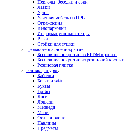
Перголы, беседки и арки
Лавки
Урны
Уличная мебель из HPL
Ограждения
Велопарковки
Информационные стенды
Вазоны
Стойки для сушки
Травмобезопасное покрытие
Бесшовное покрытие из EPDM крошки
Бесшовное покрытие из резиновой крошки
Резиновая плитка
Топиар фигуры
Бабочки
Белки и зайцы
Буквы
Грибы
Лоси
Лошади
Медведи
Мячи
Ослы и олени
Павлины
Предметы