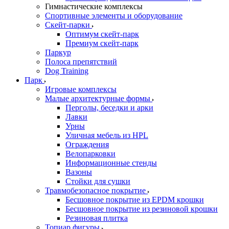
Гимнастические комплексы
Спортивные элементы и оборудование
Скейт-парки
Оптимум скейт-парк
Премиум скейт-парк
Паркур
Полоса препятствий
Dog Training
Парк
Игровые комплексы
Малые архитектурные формы
Перголы, беседки и арки
Лавки
Урны
Уличная мебель из HPL
Ограждения
Велопарковки
Информационные стенды
Вазоны
Стойки для сушки
Травмобезопасное покрытие
Бесшовное покрытие из EPDM крошки
Бесшовное покрытие из резиновой крошки
Резиновая плитка
Топиар фигуры