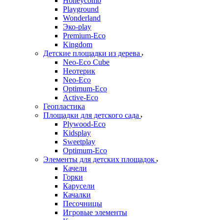
Honeycomb
Playground
Wonderland
Эко-play
Premium-Eco
Kingdom
Детские площадки из дерева
Neo-Eco Cube
Неотерик
Neo-Eco
Оptimum-Еco
Active-Eco
Геопластика
Площадки для детского сада
Plywood-Eco
Kidsplay
Sweetplay
Оptimum-Еco
Элементы для детских площадок
Качели
Горки
Карусели
Качалки
Песочницы
Игровые элементы