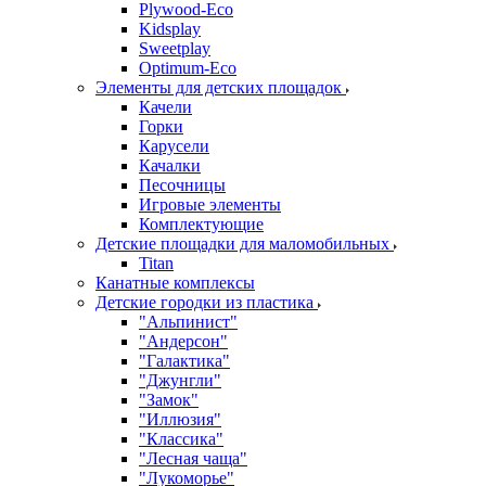
Plywood-Eco
Kidsplay
Sweetplay
Оptimum-Еco
Элементы для детских площадок
Качели
Горки
Карусели
Качалки
Песочницы
Игровые элементы
Комплектующие
Детские площадки для маломобильных
Titan
Канатные комплексы
Детские городки из пластика
"Альпинист"
"Андерсон"
"Галактика"
"Джунгли"
"Замок"
"Иллюзия"
"Классика"
"Лесная чаща"
"Лукоморье"