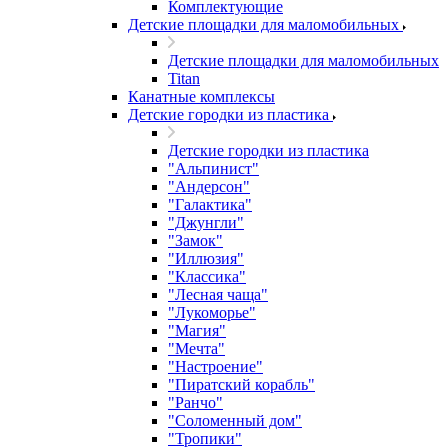
Комплектующие
Детские площадки для маломобильных
Детские площадки для маломобильных
Titan
Канатные комплексы
Детские городки из пластика
Детские городки из пластика
"Альпинист"
"Андерсон"
"Галактика"
"Джунгли"
"Замок"
"Иллюзия"
"Классика"
"Лесная чаща"
"Лукоморье"
"Магия"
"Мечта"
"Настроение"
"Пиратский корабль"
"Ранчо"
"Соломенный дом"
"Тропики"