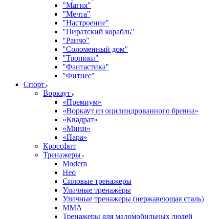
"Магия"
"Мечта"
"Настроение"
"Пиратский корабль"
"Ранчо"
"Соломенный дом"
"Тропики"
"Фантастика"
"Фитнес"
Спорт
Воркаут
«Премиум»
«Воркаут из оцилиндрованного бревна»
«Квадрат»
«Мини»
«Пара»
Кроссфит
Тренажеры
Modern
Нео
Силовые тренажеры
Уличные тренажёры
Уличные тренажеры (нержавеющая сталь)
ММА
Тренажеры для маломобильных людей