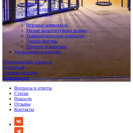
Паркур
Полоса препятствий
Dog Training
Парк
Игровые комплексы
Малые архитектурные формы
Травмобезопасное покрытие
Топиар фигуры
Уличное освещение
Уникальные площадки
Реализованные проекты
Партнерам
Готовые решения
Информация
Вопросы и ответы
Статьи
Новости
Отзывы
Контакты