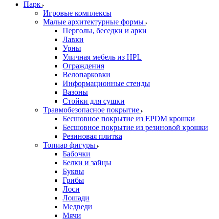
Парк
Игровые комплексы
Малые архитектурные формы
Перголы, беседки и арки
Лавки
Урны
Уличная мебель из HPL
Ограждения
Велопарковки
Информационные стенды
Вазоны
Стойки для сушки
Травмобезопасное покрытие
Бесшовное покрытие из EPDM крошки
Бесшовное покрытие из резиновой крошки
Резиновая плитка
Топиар фигуры
Бабочки
Белки и зайцы
Буквы
Грибы
Лоси
Лошади
Медведи
Мячи