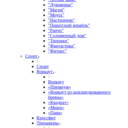
"Лукоморье"
"Магия"
"Мечта"
"Настроение"
"Пиратский корабль"
"Ранчо"
"Соломенный дом"
"Тропики"
"Фантастика"
"Фитнес"
Спорт
Спорт
Воркаут
Воркаут
«Премиум»
«Воркаут из оцилиндрованного
бревна»
«Квадрат»
«Мини»
«Пара»
Кроссфит
Тренажеры