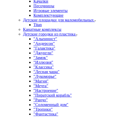
Качалки
Песочницы
Игровые элементы
Комплектующие
Детские площадки для маломобильных
Titan
Канатные комплексы
Детские городки из пластика
"Альпинист"
"Андерсон"
"Галактика"
"Джунгли"
"Замок"
"Иллюзия"
"Классика"
"Лесная чаща"
"Лукоморье"
"Магия"
"Мечта"
"Настроение"
"Пиратский корабль"
"Ранчо"
"Соломенный дом"
"Тропики"
"Фантастика"