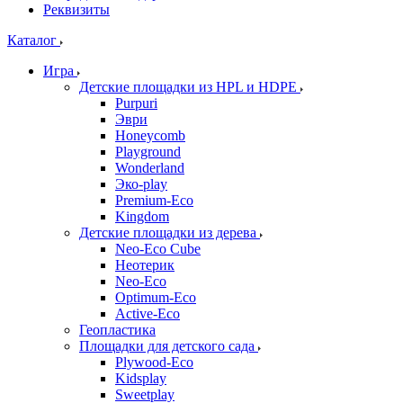
Реквизиты
Каталог
Игра
Детские площадки из HPL и HDPE
Purpuri
Эври
Honeycomb
Playground
Wonderland
Эко-play
Premium-Eco
Kingdom
Детские площадки из дерева
Neo-Eco Cube
Неотерик
Neo-Eco
Оptimum-Еco
Active-Eco
Геопластика
Площадки для детского сада
Plywood-Eco
Kidsplay
Sweetplay