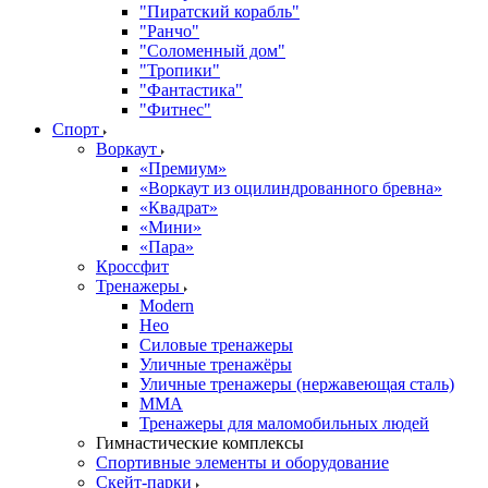
"Пиратский корабль"
"Ранчо"
"Соломенный дом"
"Тропики"
"Фантастика"
"Фитнес"
Спорт
Воркаут
«Премиум»
«Воркаут из оцилиндрованного бревна»
«Квадрат»
«Мини»
«Пара»
Кроссфит
Тренажеры
Modern
Нео
Силовые тренажеры
Уличные тренажёры
Уличные тренажеры (нержавеющая сталь)
ММА
Тренажеры для маломобильных людей
Гимнастические комплексы
Спортивные элементы и оборудование
Скейт-парки