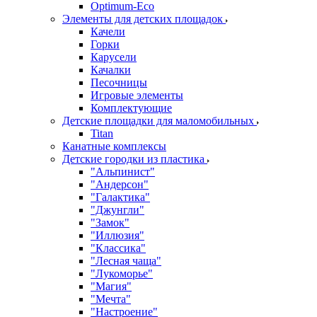
Оptimum-Еco
Элементы для детских площадок
Качели
Горки
Карусели
Качалки
Песочницы
Игровые элементы
Комплектующие
Детские площадки для маломобильных
Titan
Канатные комплексы
Детские городки из пластика
"Альпинист"
"Андерсон"
"Галактика"
"Джунгли"
"Замок"
"Иллюзия"
"Классика"
"Лесная чаща"
"Лукоморье"
"Магия"
"Мечта"
"Настроение"