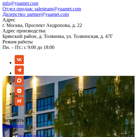
info@yuamet.com
Отдел продаж:
salesteam@yuamet.com
Дилерство:
partner@yuamet.com
Адрес
г. Москва, Проспект Андропова, д. 22
Адрес производства:
Брянский район, д. Толвинка, ул. Толвинская, д. 47Г
Режим работы
Пн. – Пт.: с 9:00 до 18:00
Запросить КП
Компания
Производство