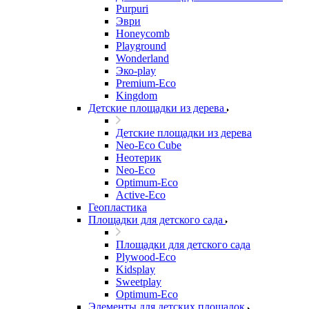
Purpuri
Эври
Honeycomb
Playground
Wonderland
Эко-play
Premium-Eco
Kingdom
Детские площадки из дерева
Детские площадки из дерева
Neo-Eco Cube
Неотерик
Neo-Eco
Оptimum-Еco
Active-Eco
Геопластика
Площадки для детского сада
Площадки для детского сада
Plywood-Eco
Kidsplay
Sweetplay
Оptimum-Еco
Элементы для детских площадок