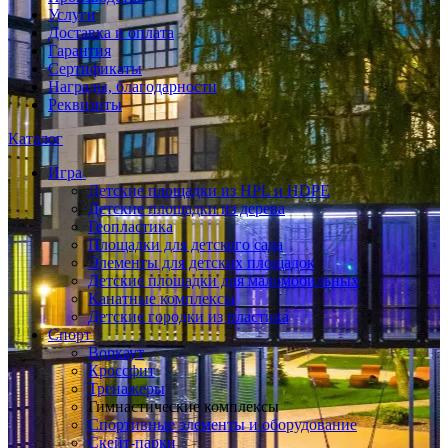
Услуги
Доставка и оплата
Гарантия
Сертификаты
Награды, благодарности
Реквизиты
Каталог
Игра
Детские площадки из HPL и HDPE
Детские площадки из дерева
Геопластика
Площадки для детского сада
Элементы для детских площадок
Детские площадки для маломобильных
Канатные комплексы
Детские городки из пластика
Спорт
Воркаут
Кроссфит
Тренажеры
Гимнастические комплексы
Спортивные элементы и оборудование
Скейт-парки