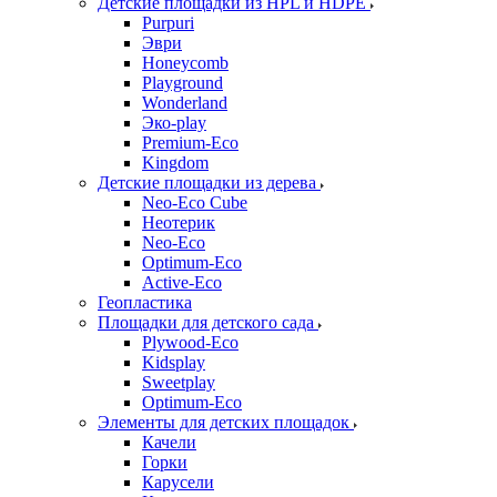
Детские площадки из HPL и HDPE
Purpuri
Эври
Honeycomb
Playground
Wonderland
Эко-play
Premium-Eco
Kingdom
Детские площадки из дерева
Neo-Eco Cube
Неотерик
Neo-Eco
Оptimum-Еco
Active-Eco
Геопластика
Площадки для детского сада
Plywood-Eco
Kidsplay
Sweetplay
Оptimum-Еco
Элементы для детских площадок
Качели
Горки
Карусели