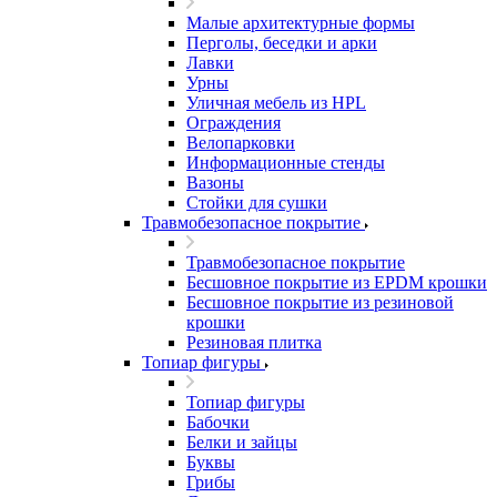
Малые архитектурные формы
Перголы, беседки и арки
Лавки
Урны
Уличная мебель из HPL
Ограждения
Велопарковки
Информационные стенды
Вазоны
Стойки для сушки
Травмобезопасное покрытие
Травмобезопасное покрытие
Бесшовное покрытие из EPDM крошки
Бесшовное покрытие из резиновой
крошки
Резиновая плитка
Топиар фигуры
Топиар фигуры
Бабочки
Белки и зайцы
Буквы
Грибы