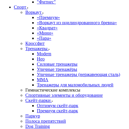
"Фитнес"
Спорт
Воркаут
«Премиум»
«Воркаут из оцилиндрованного бревна»
«Квадрат»
«Мини»
«Пара»
Кроссфит
Тренажеры
Modern
Нео
Силовые тренажеры
Уличные тренажёры
Уличные тренажеры (нержавеющая сталь)
ММА
Тренажеры для маломобильных людей
Гимнастические комплексы
Спортивные элементы и оборудование
Скейт-парки
Оптимум скейт-парк
Премиум скейт-парк
Паркур
Полоса препятствий
Dog Training