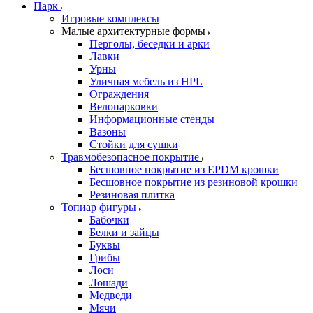
Парк
Игровые комплексы
Малые архитектурные формы
Перголы, беседки и арки
Лавки
Урны
Уличная мебель из HPL
Ограждения
Велопарковки
Информационные стенды
Вазоны
Стойки для сушки
Травмобезопасное покрытие
Бесшовное покрытие из EPDM крошки
Бесшовное покрытие из резиновой крошки
Резиновая плитка
Топиар фигуры
Бабочки
Белки и зайцы
Буквы
Грибы
Лоси
Лошади
Медведи
Мячи