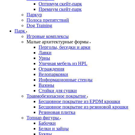
Оптимум скейт-парк
Премиум скейт-парк
Паркур
Полоса препятствий
Dog Training
Парк
Игровые комплексы
Малые архитектурные формы
Перголы, беседки и арки
Лавки
Урны
Уличная мебель из HPL
Ограждения
Велопарковки
Информационные стенды
Вазоны
Стойки для сушки
Травмобезопасное покрытие
Бесшовное покрытие из EPDM крошки
Бесшовное покрытие из резиновой крошки
Резиновая плитка
Топиар фигуры
Бабочки
Белки и зайцы
Буквы