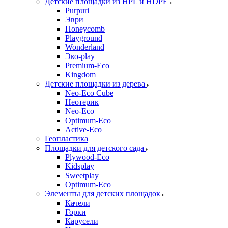
Детские площадки из HPL и HDPE
Purpuri
Эври
Honeycomb
Playground
Wonderland
Эко-play
Premium-Eco
Kingdom
Детские площадки из дерева
Neo-Eco Cube
Неотерик
Neo-Eco
Оptimum-Еco
Active-Eco
Геопластика
Площадки для детского сада
Plywood-Eco
Kidsplay
Sweetplay
Оptimum-Еco
Элементы для детских площадок
Качели
Горки
Карусели