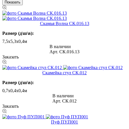
Скамья Волна СК.016.13
Размер (д\ш\в):
7,5х5,3х0,4м
В наличии
Арт.
СК.016.13
Заказать
Скамейка стул СК.012
Размер (д\ш\в):
0,7х0,4х0,4м
В наличии
Арт.
СК.012
Заказать
Пуф ПУ.П001