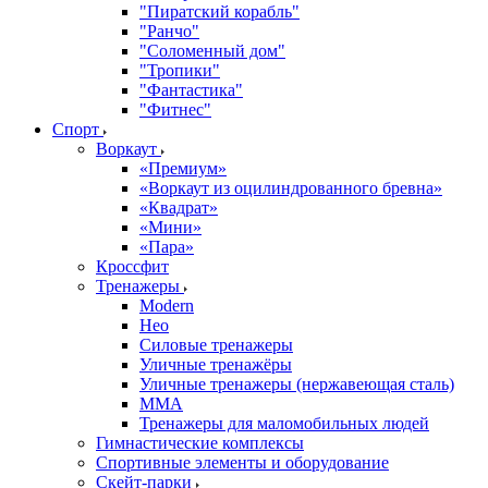
"Пиратский корабль"
"Ранчо"
"Соломенный дом"
"Тропики"
"Фантастика"
"Фитнес"
Спорт
Воркаут
«Премиум»
«Воркаут из оцилиндрованного бревна»
«Квадрат»
«Мини»
«Пара»
Кроссфит
Тренажеры
Modern
Нео
Силовые тренажеры
Уличные тренажёры
Уличные тренажеры (нержавеющая сталь)
ММА
Тренажеры для маломобильных людей
Гимнастические комплексы
Спортивные элементы и оборудование
Скейт-парки