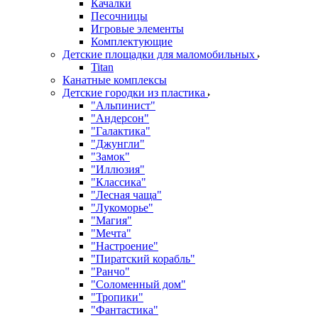
Качалки
Песочницы
Игровые элементы
Комплектующие
Детские площадки для маломобильных
Titan
Канатные комплексы
Детские городки из пластика
"Альпинист"
"Андерсон"
"Галактика"
"Джунгли"
"Замок"
"Иллюзия"
"Классика"
"Лесная чаща"
"Лукоморье"
"Магия"
"Мечта"
"Настроение"
"Пиратский корабль"
"Ранчо"
"Соломенный дом"
"Тропики"
"Фантастика"