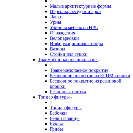
Малые архитектурные формы
Перголы, беседки и арки
Лавки
Урны
Уличная мебель из HPL
Ограждения
Велопарковки
Информационные стенды
Вазоны
Стойки для сушки
Травмобезопасное покрытие
Травмобезопасное покрытие
Бесшовное покрытие из EPDM крошки
Бесшовное покрытие из резиновой
крошки
Резиновая плитка
Топиар фигуры
Топиар фигуры
Бабочки
Белки и зайцы
Буквы
Грибы