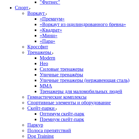
"Фитнес"
Спорт
Воркаут
«Премиум»
«Воркаут из оцилиндрованного бревна»
«Квадрат»
«Мини»
«Пара»
Кроссфит
Тренажеры
Modern
Нео
Силовые тренажеры
Уличные тренажёры
Уличные тренажеры (нержавеющая сталь)
ММА
Тренажеры для маломобильных людей
Гимнастические комплексы
Спортивные элементы и оборудование
Скейт-парки
Оптимум скейт-парк
Премиум скейт-парк
Паркур
Полоса препятствий
Dog Training