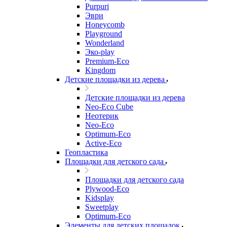
Purpuri
Эври
Honeycomb
Playground
Wonderland
Эко-play
Premium-Eco
Kingdom
Детские площадки из дерева
Детские площадки из дерева
Neo-Eco Cube
Неотерик
Neo-Eco
Оptimum-Еco
Active-Eco
Геопластика
Площадки для детского сада
Площадки для детского сада
Plywood-Eco
Kidsplay
Sweetplay
Оptimum-Еco
Элементы для детских площадок