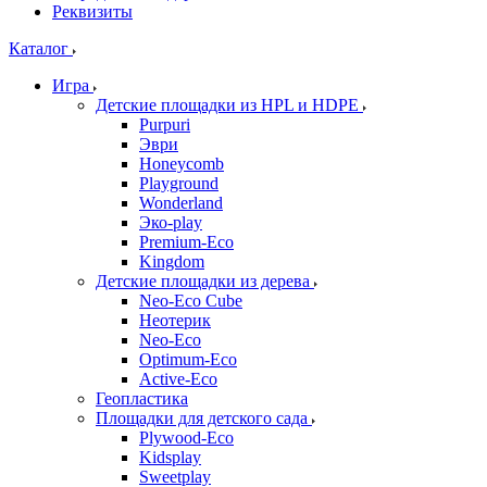
Реквизиты
Каталог
Игра
Детские площадки из HPL и HDPE
Purpuri
Эври
Honeycomb
Playground
Wonderland
Эко-play
Premium-Eco
Kingdom
Детские площадки из дерева
Neo-Eco Cube
Неотерик
Neo-Eco
Оptimum-Еco
Active-Eco
Геопластика
Площадки для детского сада
Plywood-Eco
Kidsplay
Sweetplay