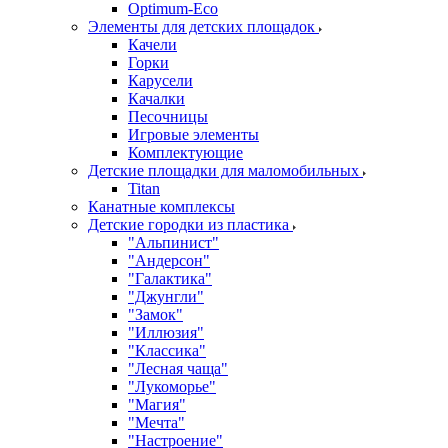
Оptimum-Еco
Элементы для детских площадок
Качели
Горки
Карусели
Качалки
Песочницы
Игровые элементы
Комплектующие
Детские площадки для маломобильных
Titan
Канатные комплексы
Детские городки из пластика
"Альпинист"
"Андерсон"
"Галактика"
"Джунгли"
"Замок"
"Иллюзия"
"Классика"
"Лесная чаща"
"Лукоморье"
"Магия"
"Мечта"
"Настроение"