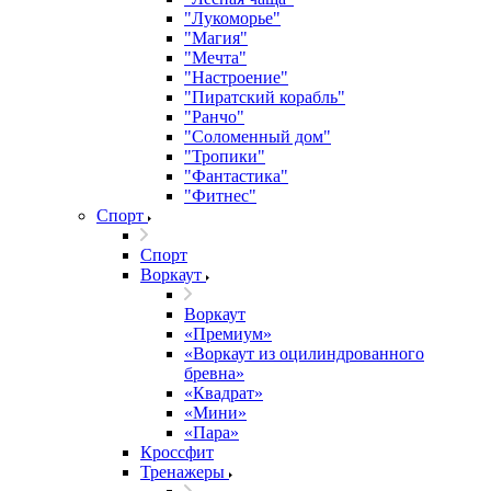
"Лукоморье"
"Магия"
"Мечта"
"Настроение"
"Пиратский корабль"
"Ранчо"
"Соломенный дом"
"Тропики"
"Фантастика"
"Фитнес"
Спорт
Спорт
Воркаут
Воркаут
«Премиум»
«Воркаут из оцилиндрованного
бревна»
«Квадрат»
«Мини»
«Пара»
Кроссфит
Тренажеры