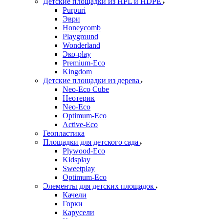
Детские площадки из HPL и HDPE
Purpuri
Эври
Honeycomb
Playground
Wonderland
Эко-play
Premium-Eco
Kingdom
Детские площадки из дерева
Neo-Eco Cube
Неотерик
Neo-Eco
Оptimum-Еco
Active-Eco
Геопластика
Площадки для детского сада
Plywood-Eco
Kidsplay
Sweetplay
Оptimum-Еco
Элементы для детских площадок
Качели
Горки
Карусели