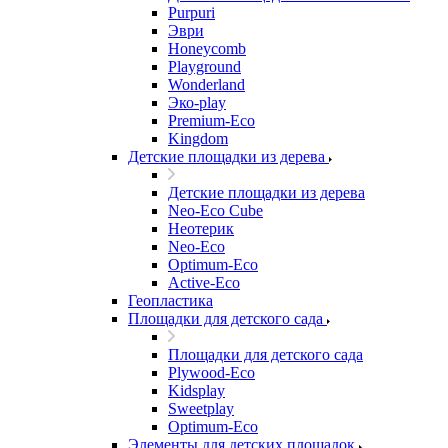
Purpuri
Эври
Honeycomb
Playground
Wonderland
Эко-play
Premium-Eco
Kingdom
Детские площадки из дерева
Детские площадки из дерева
Neo-Eco Cube
Неотерик
Neo-Eco
Оptimum-Еco
Active-Eco
Геопластика
Площадки для детского сада
Площадки для детского сада
Plywood-Eco
Kidsplay
Sweetplay
Оptimum-Еco
Элементы для детских площадок