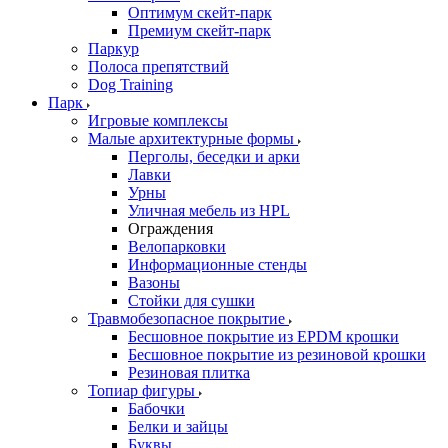
Оптимум скейт-парк
Премиум скейт-парк
Паркур
Полоса препятствий
Dog Training
Парк
Игровые комплексы
Малые архитектурные формы
Перголы, беседки и арки
Лавки
Урны
Уличная мебель из HPL
Ограждения
Велопарковки
Информационные стенды
Вазоны
Стойки для сушки
Травмобезопасное покрытие
Бесшовное покрытие из EPDM крошки
Бесшовное покрытие из резиновой крошки
Резиновая плитка
Топиар фигуры
Бабочки
Белки и зайцы
Буквы