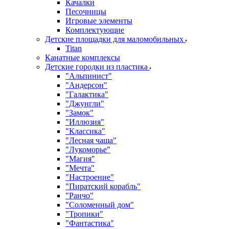
Качалки
Песочницы
Игровые элементы
Комплектующие
Детские площадки для маломобильных
Titan
Канатные комплексы
Детские городки из пластика
"Альпинист"
"Андерсон"
"Галактика"
"Джунгли"
"Замок"
"Иллюзия"
"Классика"
"Лесная чаща"
"Лукоморье"
"Магия"
"Мечта"
"Настроение"
"Пиратский корабль"
"Ранчо"
"Соломенный дом"
"Тропики"
"Фантастика"