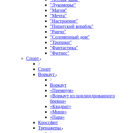
"Лукоморье"
"Магия"
"Мечта"
"Настроение"
"Пиратский корабль"
"Ранчо"
"Соломенный дом"
"Тропики"
"Фантастика"
"Фитнес"
Спорт
Спорт
Воркаут
Воркаут
«Премиум»
«Воркаут из оцилиндрованного
бревна»
«Квадрат»
«Мини»
«Пара»
Кроссфит
Тренажеры