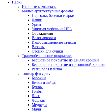
Парк
Игровые комплексы
Малые архитектурные формы
Перголы, беседки и арки
Лавки
Урны
Уличная мебель из HPL
Ограждения
Велопарковки
Информационные стенды
Вазоны
Стойки для сушки
Травмобезопасное покрытие
Бесшовное покрытие из EPDM крошки
Бесшовное покрытие из резиновой крошки
Резиновая плитка
Топиар фигуры
Бабочки
Белки и зайцы
Буквы
Грибы
Лоси
Лошади
Медведи
Мячи