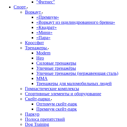
"Фитнес"
Спорт
Воркаут
«Премиум»
«Воркаут из оцилиндрованного бревна»
«Квадрат»
«Мини»
«Пара»
Кроссфит
Тренажеры
Modern
Нео
Силовые тренажеры
Уличные тренажёры
Уличные тренажеры (нержавеющая сталь)
ММА
Тренажеры для маломобильных людей
Гимнастические комплексы
Спортивные элементы и оборудование
Скейт-парки
Оптимум скейт-парк
Премиум скейт-парк
Паркур
Полоса препятствий
Dog Training