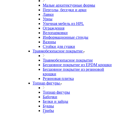
Малые архитектурные формы
Перголы, беседки и арки
Лавки
Урны
Уличная мебель из HPL
Ограждения
Велопарковки
Информационные стенды
Вазоны
Стойки для сушки
Травмобезопасное покрытие
Травмобезопасное покрытие
Бесшовное покрытие из EPDM крошки
Бесшовное покрытие из резиновой
крошки
Резиновая плитка
Топиар фигуры
Топиар фигуры
Бабочки
Белки и зайцы
Буквы
Грибы