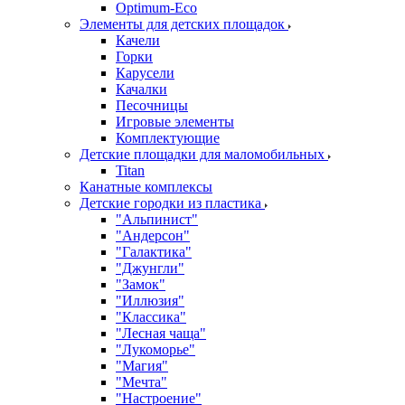
Оptimum-Еco
Элементы для детских площадок
Качели
Горки
Карусели
Качалки
Песочницы
Игровые элементы
Комплектующие
Детские площадки для маломобильных
Titan
Канатные комплексы
Детские городки из пластика
"Альпинист"
"Андерсон"
"Галактика"
"Джунгли"
"Замок"
"Иллюзия"
"Классика"
"Лесная чаща"
"Лукоморье"
"Магия"
"Мечта"
"Настроение"