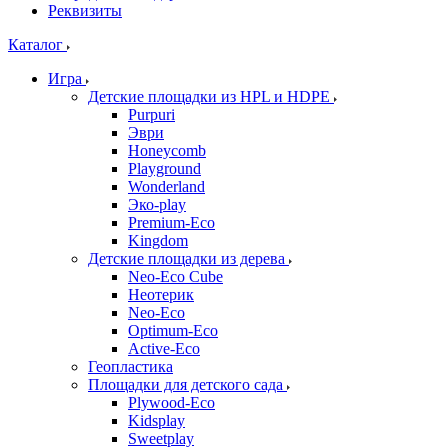
Реквизиты
Каталог
Игра
Детские площадки из HPL и HDPE
Purpuri
Эври
Honeycomb
Playground
Wonderland
Эко-play
Premium-Eco
Kingdom
Детские площадки из дерева
Neo-Eco Cube
Неотерик
Neo-Eco
Оptimum-Еco
Active-Eco
Геопластика
Площадки для детского сада
Plywood-Eco
Kidsplay
Sweetplay