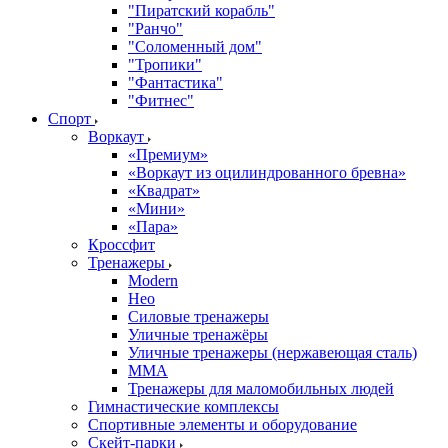
"Пиратский корабль"
"Ранчо"
"Соломенный дом"
"Тропики"
"Фантастика"
"Фитнес"
Спорт
Воркаут
«Премиум»
«Воркаут из оцилиндрованного бревна»
«Квадрат»
«Мини»
«Пара»
Кроссфит
Тренажеры
Modern
Нео
Силовые тренажеры
Уличные тренажёры
Уличные тренажеры (нержавеющая сталь)
ММА
Тренажеры для маломобильных людей
Гимнастические комплексы
Спортивные элементы и оборудование
Скейт-парки