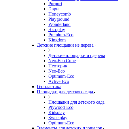
Purpuri
Эври
Honeycomb
Playground
Wonderland
Эко-play
Premium-Eco
Kingdom
Детские площадки из дерева
Детские площадки из дерева
Neo-Eco Cube
Неотерик
Neo-Eco
Оptimum-Еco
Active-Eco
Геопластика
Площадки для детского сада
Площадки для детского сада
Plywood-Eco
Kidsplay
Sweetplay
Оptimum-Еco
Элементы для детских площадок