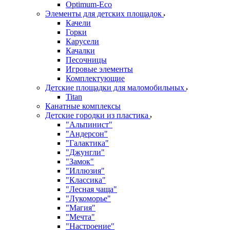
Оptimum-Еco
Элементы для детских площадок
Качели
Горки
Карусели
Качалки
Песочницы
Игровые элементы
Комплектующие
Детские площадки для маломобильных
Titan
Канатные комплексы
Детские городки из пластика
"Альпинист"
"Андерсон"
"Галактика"
"Джунгли"
"Замок"
"Иллюзия"
"Классика"
"Лесная чаща"
"Лукоморье"
"Магия"
"Мечта"
"Настроение"