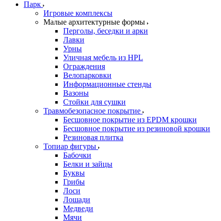
Парк
Игровые комплексы
Малые архитектурные формы
Перголы, беседки и арки
Лавки
Урны
Уличная мебель из HPL
Ограждения
Велопарковки
Информационные стенды
Вазоны
Стойки для сушки
Травмобезопасное покрытие
Бесшовное покрытие из EPDM крошки
Бесшовное покрытие из резиновой крошки
Резиновая плитка
Топиар фигуры
Бабочки
Белки и зайцы
Буквы
Грибы
Лоси
Лошади
Медведи
Мячи