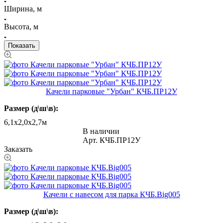
Ширина, м
Высота, м
Качели парковые "Урбан" КЧБ.ПР12У
Размер (д\ш\в):
6,1х2,0х2,7м
В наличии
Арт.
КЧБ.ПР12У
Заказать
Качели с навесом для парка КЧБ.Big005
Размер (д\ш\в):