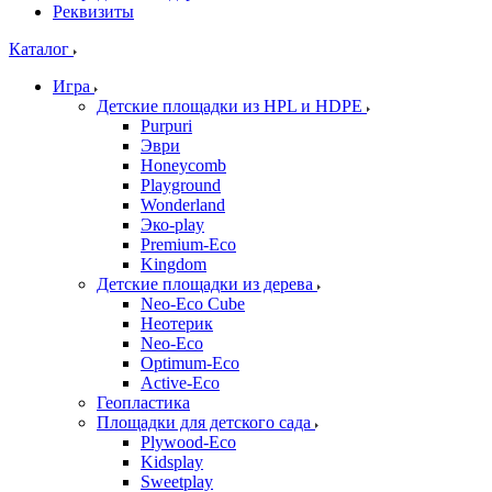
Реквизиты
Каталог
Игра
Детские площадки из HPL и HDPE
Purpuri
Эври
Honeycomb
Playground
Wonderland
Эко-play
Premium-Eco
Kingdom
Детские площадки из дерева
Neo-Eco Cube
Неотерик
Neo-Eco
Оptimum-Еco
Active-Eco
Геопластика
Площадки для детского сада
Plywood-Eco
Kidsplay
Sweetplay