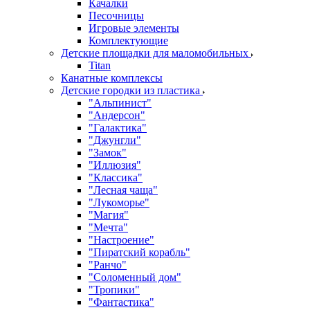
Качалки
Песочницы
Игровые элементы
Комплектующие
Детские площадки для маломобильных
Titan
Канатные комплексы
Детские городки из пластика
"Альпинист"
"Андерсон"
"Галактика"
"Джунгли"
"Замок"
"Иллюзия"
"Классика"
"Лесная чаща"
"Лукоморье"
"Магия"
"Мечта"
"Настроение"
"Пиратский корабль"
"Ранчо"
"Соломенный дом"
"Тропики"
"Фантастика"