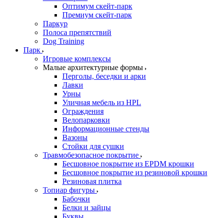
Оптимум скейт-парк
Премиум скейт-парк
Паркур
Полоса препятствий
Dog Training
Парк
Игровые комплексы
Малые архитектурные формы
Перголы, беседки и арки
Лавки
Урны
Уличная мебель из HPL
Ограждения
Велопарковки
Информационные стенды
Вазоны
Стойки для сушки
Травмобезопасное покрытие
Бесшовное покрытие из EPDM крошки
Бесшовное покрытие из резиновой крошки
Резиновая плитка
Топиар фигуры
Бабочки
Белки и зайцы
Буквы