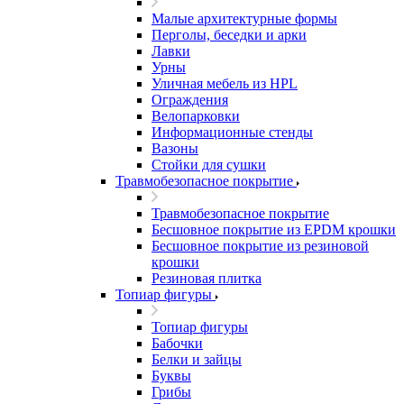
Малые архитектурные формы
Перголы, беседки и арки
Лавки
Урны
Уличная мебель из HPL
Ограждения
Велопарковки
Информационные стенды
Вазоны
Стойки для сушки
Травмобезопасное покрытие
Травмобезопасное покрытие
Бесшовное покрытие из EPDM крошки
Бесшовное покрытие из резиновой
крошки
Резиновая плитка
Топиар фигуры
Топиар фигуры
Бабочки
Белки и зайцы
Буквы
Грибы