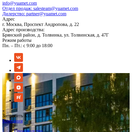
info@yuamet.com
Отдел продаж:
salesteam@yuamet.com
Дилерство:
partner@yuamet.com
Адрес
г. Москва, Проспект Андропова, д. 22
Адрес производства:
Брянский район, д. Толвинка, ул. Толвинская, д. 47Г
Режим работы
Пн. – Пт.: с 9:00 до 18:00
Запросить КП
Компания
Производство