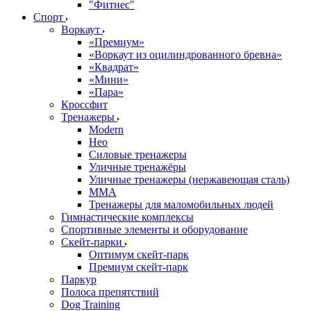
"Фитнес"
Спорт
Воркаут
«Премиум»
«Воркаут из оцилиндрованного бревна»
«Квадрат»
«Мини»
«Пара»
Кроссфит
Тренажеры
Modern
Нео
Силовые тренажеры
Уличные тренажёры
Уличные тренажеры (нержавеющая сталь)
ММА
Тренажеры для маломобильных людей
Гимнастические комплексы
Спортивные элементы и оборудование
Скейт-парки
Оптимум скейт-парк
Премиум скейт-парк
Паркур
Полоса препятствий
Dog Training