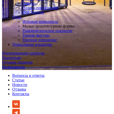
Паркур
Полоса препятствий
Dog Training
Парк
Игровые комплексы
Малые архитектурные формы
Травмобезопасное покрытие
Топиар фигуры
Уличное освещение
Уникальные площадки
Реализованные проекты
Партнерам
Готовые решения
Информация
Вопросы и ответы
Статьи
Новости
Отзывы
Контакты