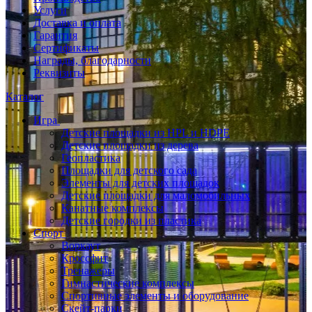
Услуги
Доставка и оплата
Гарантия
Сертификаты
Награды, благодарности
Реквизиты
Каталог
Игра
Детские площадки из HPL и HDPE
Детские площадки из дерева
Геопластика
Площадки для детского сада
Элементы для детских площадок
Детские площадки для маломобильных
Канатные комплексы
Детские городки из пластика
Спорт
Воркаут
Кроссфит
Тренажеры
Гимнастические комплексы
Спортивные элементы и оборудование
Скейт-парки