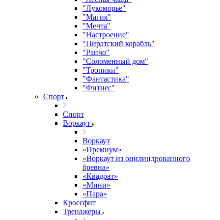
"Лукоморье"
"Магия"
"Мечта"
"Настроение"
"Пиратский корабль"
"Ранчо"
"Соломенный дом"
"Тропики"
"Фантастика"
"Фитнес"
Спорт
Спорт
Воркаут
Воркаут
«Премиум»
«Воркаут из оцилиндрованного
бревна»
«Квадрат»
«Мини»
«Пара»
Кроссфит
Тренажеры