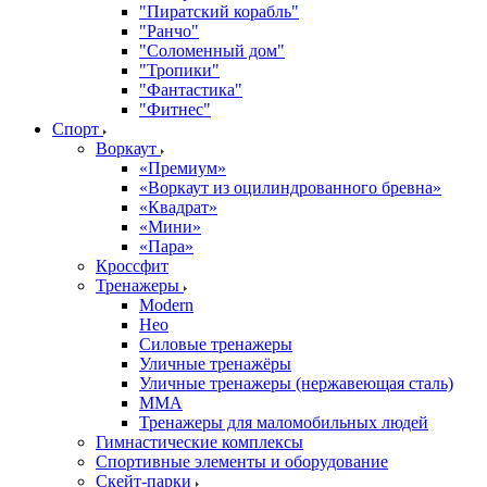
"Пиратский корабль"
"Ранчо"
"Соломенный дом"
"Тропики"
"Фантастика"
"Фитнес"
Спорт
Воркаут
«Премиум»
«Воркаут из оцилиндрованного бревна»
«Квадрат»
«Мини»
«Пара»
Кроссфит
Тренажеры
Modern
Нео
Силовые тренажеры
Уличные тренажёры
Уличные тренажеры (нержавеющая сталь)
ММА
Тренажеры для маломобильных людей
Гимнастические комплексы
Спортивные элементы и оборудование
Скейт-парки