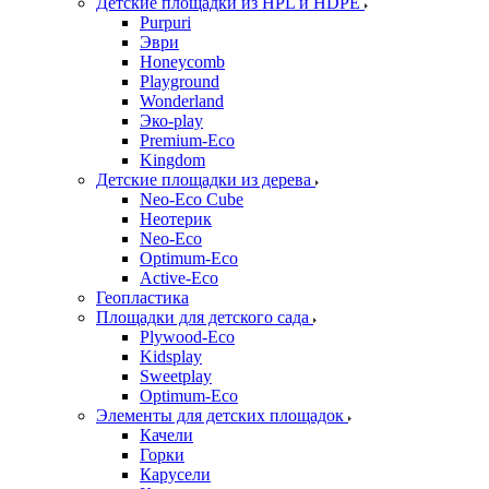
Детские площадки из HPL и HDPE
Purpuri
Эври
Honeycomb
Playground
Wonderland
Эко-play
Premium-Eco
Kingdom
Детские площадки из дерева
Neo-Eco Cube
Неотерик
Neo-Eco
Оptimum-Еco
Active-Eco
Геопластика
Площадки для детского сада
Plywood-Eco
Kidsplay
Sweetplay
Оptimum-Еco
Элементы для детских площадок
Качели
Горки
Карусели