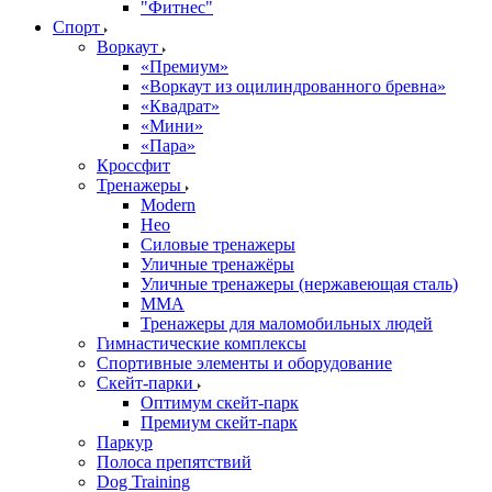
"Фитнес"
Спорт
Воркаут
«Премиум»
«Воркаут из оцилиндрованного бревна»
«Квадрат»
«Мини»
«Пара»
Кроссфит
Тренажеры
Modern
Нео
Силовые тренажеры
Уличные тренажёры
Уличные тренажеры (нержавеющая сталь)
ММА
Тренажеры для маломобильных людей
Гимнастические комплексы
Спортивные элементы и оборудование
Скейт-парки
Оптимум скейт-парк
Премиум скейт-парк
Паркур
Полоса препятствий
Dog Training