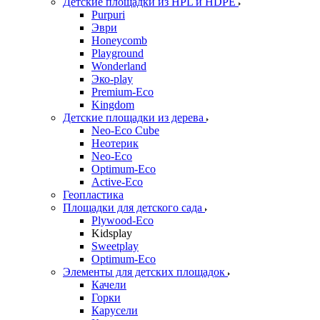
Детские площадки из HPL и HDPE
Purpuri
Эври
Honeycomb
Playground
Wonderland
Эко-play
Premium-Eco
Kingdom
Детские площадки из дерева
Neo-Eco Cube
Неотерик
Neo-Eco
Оptimum-Еco
Active-Eco
Геопластика
Площадки для детского сада
Plywood-Eco
Kidsplay
Sweetplay
Оptimum-Еco
Элементы для детских площадок
Качели
Горки
Карусели