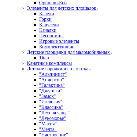
Оptimum-Еco
Элементы для детских площадок
Качели
Горки
Карусели
Качалки
Песочницы
Игровые элементы
Комплектующие
Детские площадки для маломобильных
Titan
Канатные комплексы
Детские городки из пластика
"Альпинист"
"Андерсон"
"Галактика"
"Джунгли"
"Замок"
"Иллюзия"
"Классика"
"Лесная чаща"
"Лукоморье"
"Магия"
"Мечта"
"Настроение"