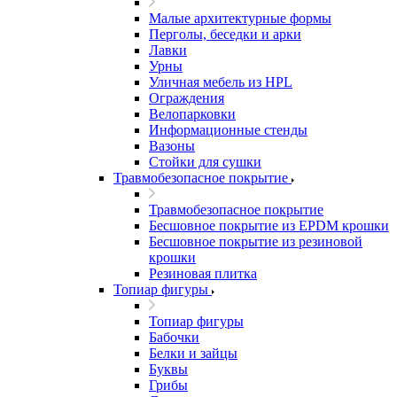
Малые архитектурные формы
Перголы, беседки и арки
Лавки
Урны
Уличная мебель из HPL
Ограждения
Велопарковки
Информационные стенды
Вазоны
Стойки для сушки
Травмобезопасное покрытие
Травмобезопасное покрытие
Бесшовное покрытие из EPDM крошки
Бесшовное покрытие из резиновой
крошки
Резиновая плитка
Топиар фигуры
Топиар фигуры
Бабочки
Белки и зайцы
Буквы
Грибы