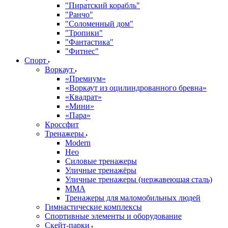
"Пиратский корабль"
"Ранчо"
"Соломенный дом"
"Тропики"
"Фантастика"
"Фитнес"
Спорт
Воркаут
«Премиум»
«Воркаут из оцилиндрованного бревна»
«Квадрат»
«Мини»
«Пара»
Кроссфит
Тренажеры
Modern
Нео
Силовые тренажеры
Уличные тренажёры
Уличные тренажеры (нержавеющая сталь)
ММА
Тренажеры для маломобильных людей
Гимнастические комплексы
Спортивные элементы и оборудование
Скейт-парки