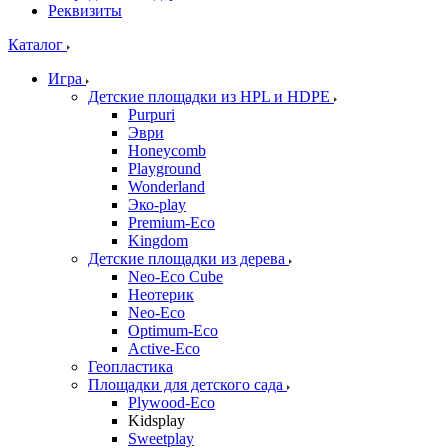
Реквизиты
Каталог
Игра
Детские площадки из HPL и HDPE
Purpuri
Эври
Honeycomb
Playground
Wonderland
Эко-play
Premium-Eco
Kingdom
Детские площадки из дерева
Neo-Eco Cube
Неотерик
Neo-Eco
Оptimum-Еco
Active-Eco
Геопластика
Площадки для детского сада
Plywood-Eco
Kidsplay
Sweetplay