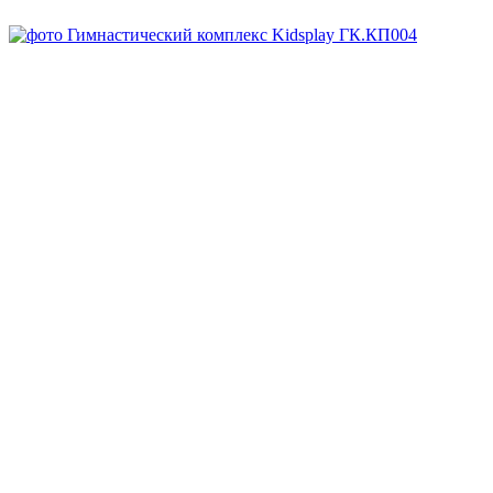
Под заказ
Арт.
ГК.КП004
Заказать
Запросить КП
Скачать DWG
Запросить 3D
Спросите все, что вам нужно, у менеджера:
8-800-707-64-70