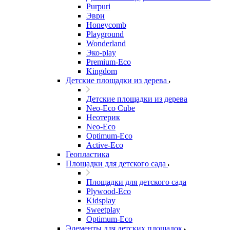
Purpuri
Эври
Honeycomb
Playground
Wonderland
Эко-play
Premium-Eco
Kingdom
Детские площадки из дерева
Детские площадки из дерева
Neo-Eco Cube
Неотерик
Neo-Eco
Оptimum-Еco
Active-Eco
Геопластика
Площадки для детского сада
Площадки для детского сада
Plywood-Eco
Kidsplay
Sweetplay
Оptimum-Еco
Элементы для детских площадок