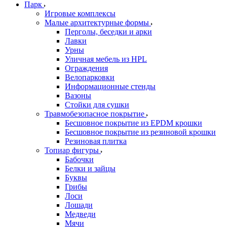
Парк
Игровые комплексы
Малые архитектурные формы
Перголы, беседки и арки
Лавки
Урны
Уличная мебель из HPL
Ограждения
Велопарковки
Информационные стенды
Вазоны
Стойки для сушки
Травмобезопасное покрытие
Бесшовное покрытие из EPDM крошки
Бесшовное покрытие из резиновой крошки
Резиновая плитка
Топиар фигуры
Бабочки
Белки и зайцы
Буквы
Грибы
Лоси
Лошади
Медведи
Мячи