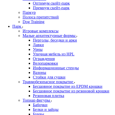
Оптимум скейт-парк
Премиум скейт-парк
Паркур
Полоса препятствий
Dog Training
Парк
Игровые комплексы
Малые архитектурные формы
Перголы, беседки и арки
Лавки
Урны
Уличная мебель из HPL
Ограждения
Велопарковки
Информационные стенды
Вазоны
Стойки для сушки
Травмобезопасное покрытие
Бесшовное покрытие из EPDM крошки
Бесшовное покрытие из резиновой крошки
Резиновая плитка
Топиар фигуры
Бабочки
Белки и зайцы
Буквы