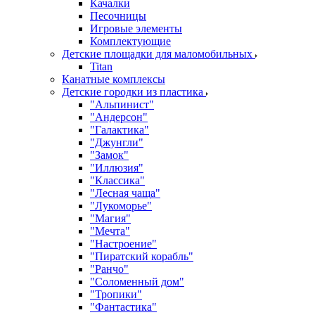
Качалки
Песочницы
Игровые элементы
Комплектующие
Детские площадки для маломобильных
Titan
Канатные комплексы
Детские городки из пластика
"Альпинист"
"Андерсон"
"Галактика"
"Джунгли"
"Замок"
"Иллюзия"
"Классика"
"Лесная чаща"
"Лукоморье"
"Магия"
"Мечта"
"Настроение"
"Пиратский корабль"
"Ранчо"
"Соломенный дом"
"Тропики"
"Фантастика"