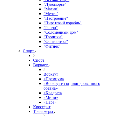
"Лукоморье"
"Магия"
"Мечта"
"Настроение"
"Пиратский корабль"
"Ранчо"
"Соломенный дом"
"Тропики"
"Фантастика"
"Фитнес"
Спорт
Спорт
Воркаут
Воркаут
«Премиум»
«Воркаут из оцилиндрованного
бревна»
«Квадрат»
«Мини»
«Пара»
Кроссфит
Тренажеры