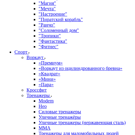
"Магия"
"Мечта"
"Настроение"
"Пиратский корабль"
"Ранчо"
"Соломенный дом"
"Тропики"
"Фантастика"
"Фитнес"
Спорт
Воркаут
«Премиум»
«Воркаут из оцилиндрованного бревна»
«Квадрат»
«Мини»
«Пара»
Кроссфит
Тренажеры
Modern
Нео
Силовые тренажеры
Уличные тренажёры
Уличные тренажеры (нержавеющая сталь)
ММА
Тренажеры для маломобильных людей