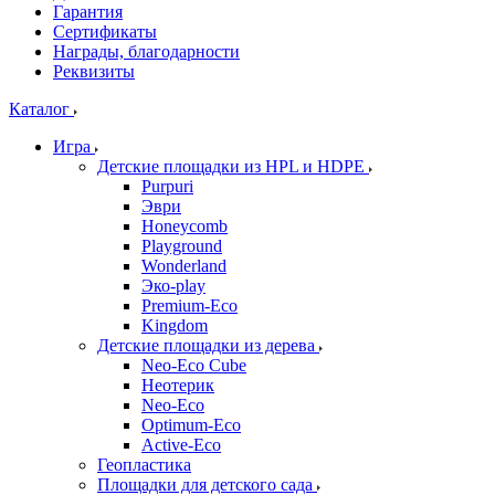
Гарантия
Сертификаты
Награды, благодарности
Реквизиты
Каталог
Игра
Детские площадки из HPL и HDPE
Purpuri
Эври
Honeycomb
Playground
Wonderland
Эко-play
Premium-Eco
Kingdom
Детские площадки из дерева
Neo-Eco Cube
Неотерик
Neo-Eco
Оptimum-Еco
Active-Eco
Геопластика
Площадки для детского сада