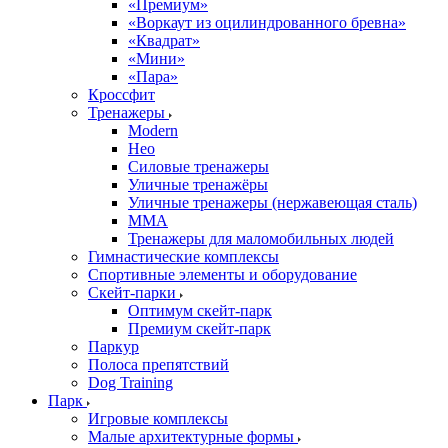
«Премиум»
«Воркаут из оцилиндрованного бревна»
«Квадрат»
«Мини»
«Пара»
Кроссфит
Тренажеры
Modern
Нео
Силовые тренажеры
Уличные тренажёры
Уличные тренажеры (нержавеющая сталь)
ММА
Тренажеры для маломобильных людей
Гимнастические комплексы
Спортивные элементы и оборудование
Скейт-парки
Оптимум скейт-парк
Премиум скейт-парк
Паркур
Полоса препятствий
Dog Training
Парк
Игровые комплексы
Малые архитектурные формы