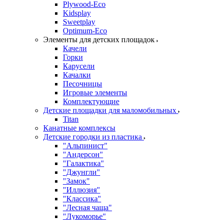
Plywood-Eco
Kidsplay
Sweetplay
Оptimum-Еco
Элементы для детских площадок
Качели
Горки
Карусели
Качалки
Песочницы
Игровые элементы
Комплектующие
Детские площадки для маломобильных
Titan
Канатные комплексы
Детские городки из пластика
"Альпинист"
"Андерсон"
"Галактика"
"Джунгли"
"Замок"
"Иллюзия"
"Классика"
"Лесная чаща"
"Лукоморье"