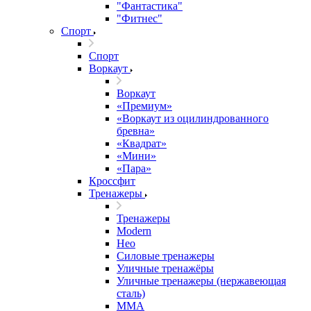
"Фантастика"
"Фитнес"
Спорт
Спорт
Воркаут
Воркаут
«Премиум»
«Воркаут из оцилиндрованного
бревна»
«Квадрат»
«Мини»
«Пара»
Кроссфит
Тренажеры
Тренажеры
Modern
Нео
Силовые тренажеры
Уличные тренажёры
Уличные тренажеры (нержавеющая
сталь)
ММА