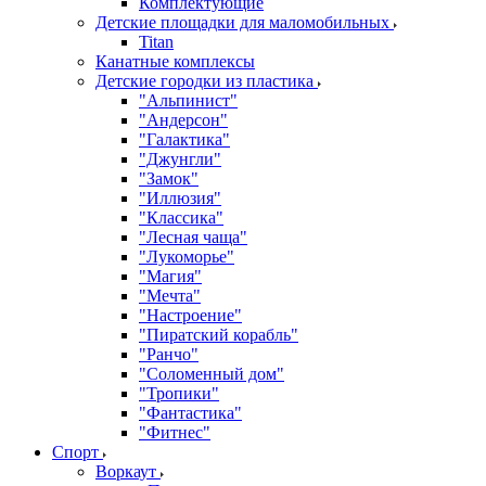
Комплектующие
Детские площадки для маломобильных
Titan
Канатные комплексы
Детские городки из пластика
"Альпинист"
"Андерсон"
"Галактика"
"Джунгли"
"Замок"
"Иллюзия"
"Классика"
"Лесная чаща"
"Лукоморье"
"Магия"
"Мечта"
"Настроение"
"Пиратский корабль"
"Ранчо"
"Соломенный дом"
"Тропики"
"Фантастика"
"Фитнес"
Спорт
Воркаут