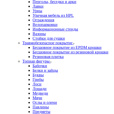
Перголы, беседки и арки
Лавки
Урны
Уличная мебель из HPL
Ограждения
Велопарковки
Информационные стенды
Вазоны
Стойки для сушки
Травмобезопасное покрытие
Бесшовное покрытие из EPDM крошки
Бесшовное покрытие из резиновой крошки
Резиновая плитка
Топиар фигуры
Бабочки
Белки и зайцы
Буквы
Грибы
Лоси
Лошади
Медведи
Мячи
Ослы и олени
Павлины
Предметы