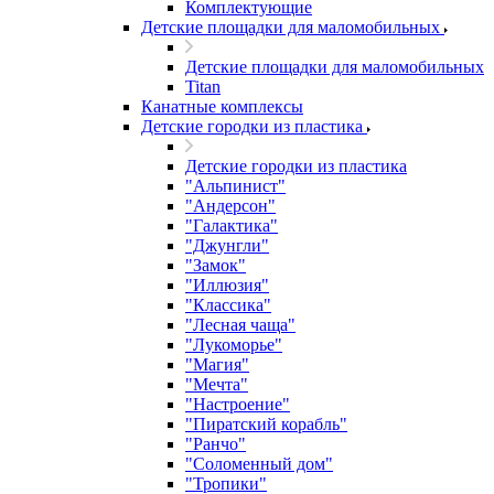
Комплектующие
Детские площадки для маломобильных
Детские площадки для маломобильных
Titan
Канатные комплексы
Детские городки из пластика
Детские городки из пластика
"Альпинист"
"Андерсон"
"Галактика"
"Джунгли"
"Замок"
"Иллюзия"
"Классика"
"Лесная чаща"
"Лукоморье"
"Магия"
"Мечта"
"Настроение"
"Пиратский корабль"
"Ранчо"
"Соломенный дом"
"Тропики"