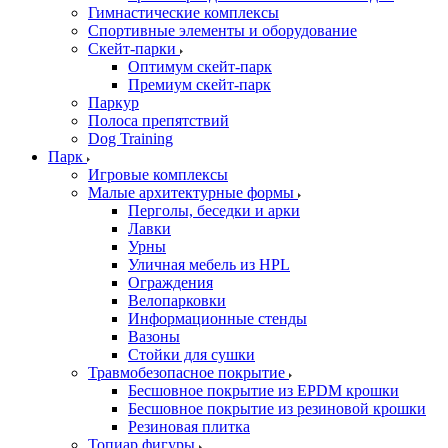
Гимнастические комплексы
Спортивные элементы и оборудование
Скейт-парки
Оптимум скейт-парк
Премиум скейт-парк
Паркур
Полоса препятствий
Dog Training
Парк
Игровые комплексы
Малые архитектурные формы
Перголы, беседки и арки
Лавки
Урны
Уличная мебель из HPL
Ограждения
Велопарковки
Информационные стенды
Вазоны
Стойки для сушки
Травмобезопасное покрытие
Бесшовное покрытие из EPDM крошки
Бесшовное покрытие из резиновой крошки
Резиновая плитка
Топиар фигуры