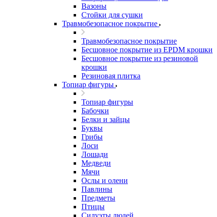
Вазоны
Стойки для сушки
Травмобезопасное покрытие
Травмобезопасное покрытие
Бесшовное покрытие из EPDM крошки
Бесшовное покрытие из резиновой
крошки
Резиновая плитка
Топиар фигуры
Топиар фигуры
Бабочки
Белки и зайцы
Буквы
Грибы
Лоси
Лошади
Медведи
Мячи
Ослы и олени
Павлины
Предметы
Птицы
Силуэты людей