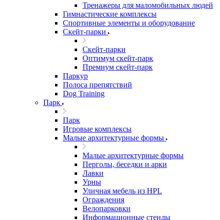
Тренажеры для маломобильных людей
Гимнастические комплексы
Спортивные элементы и оборудование
Скейт-парки
Скейт-парки
Оптимум скейт-парк
Премиум скейт-парк
Паркур
Полоса препятствий
Dog Training
Парк
Парк
Игровые комплексы
Малые архитектурные формы
Малые архитектурные формы
Перголы, беседки и арки
Лавки
Урны
Уличная мебель из HPL
Ограждения
Велопарковки
Информационные стенды