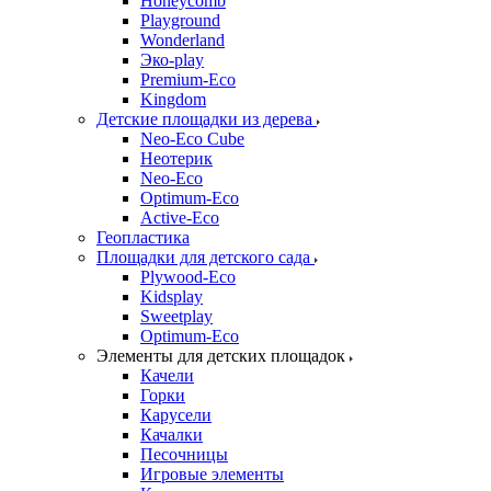
Honeycomb
Playground
Wonderland
Эко-play
Premium-Eco
Kingdom
Детские площадки из дерева
Neo-Eco Cube
Неотерик
Neo-Eco
Оptimum-Еco
Active-Eco
Геопластика
Площадки для детского сада
Plywood-Eco
Kidsplay
Sweetplay
Оptimum-Еco
Элементы для детских площадок
Качели
Горки
Карусели
Качалки
Песочницы
Игровые элементы