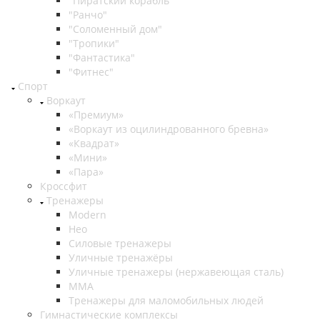
"Пиратский корабль"
"Ранчо"
"Соломенный дом"
"Тропики"
"Фантастика"
"Фитнес"
Спорт
Воркаут
«Премиум»
«Воркаут из оцилиндрованного бревна»
«Квадрат»
«Мини»
«Пара»
Кроссфит
Тренажеры
Modern
Нео
Силовые тренажеры
Уличные тренажёры
Уличные тренажеры (нержавеющая сталь)
ММА
Тренажеры для маломобильных людей
Гимнастические комплексы