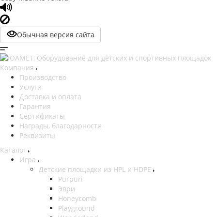
Обычная версия сайта
Компания
Производство
Услуги
Доставка и оплата
Гарантия
Сертификаты
Награды, благодарности
Реквизиты
Каталог
Игра
Детские площадки из HPL и HDPE
Purpuri
Эври
Honeycomb
Playground