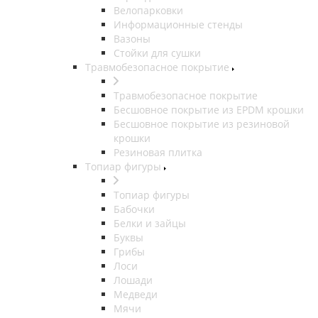
Велопарковки
Информационные стенды
Вазоны
Стойки для сушки
Травмобезопасное покрытие
Травмобезопасное покрытие
Бесшовное покрытие из EPDM крошки
Бесшовное покрытие из резиновой
крошки
Резиновая плитка
Топиар фигуры
Топиар фигуры
Бабочки
Белки и зайцы
Буквы
Грибы
Лоси
Лошади
Медведи
Мячи