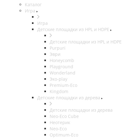
Каталог
Игра
Игра
Детские площадки из HPL и HDPE
Детские площадки из HPL и HDPE
Purpuri
Эври
Honeycomb
Playground
Wonderland
Эко-play
Premium-Eco
Kingdom
Детские площадки из дерева
Детские площадки из дерева
Neo-Eco Cube
Неотерик
Neo-Eco
Оptimum-Еco