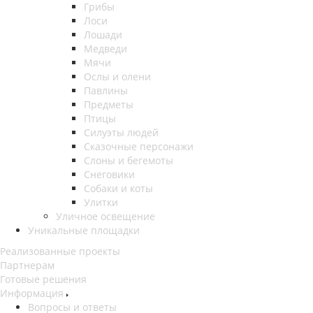
Грибы
Лоси
Лошади
Медведи
Мячи
Ослы и олени
Павлины
Предметы
Птицы
Силуэты людей
Сказочные персонажи
Слоны и бегемоты
Снеговики
Собаки и коты
Улитки
Уличное освещение
Уникальные площадки
Реализованные проекты
Партнерам
Готовые решения
Информация
Вопросы и ответы