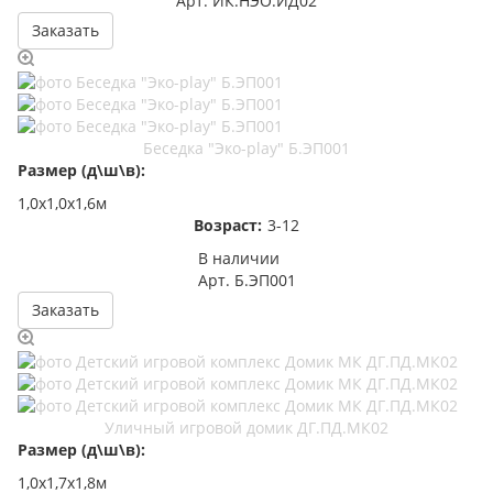
Арт.
ИК.НЭО.ИД02
Заказать
Беседка "Эко-play" Б.ЭП001
Размер (д\ш\в):
1,0х1,0х1,6м
Возраст:
3-12
В наличии
Арт.
Б.ЭП001
Заказать
Уличный игровой домик ДГ.ПД.МК02
Размер (д\ш\в):
1,0х1,7х1,8м