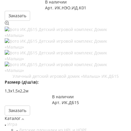
В наличии
Арт.
ИК.НЭО.ИД.К01
Заказать
Уличный детский игровой домик «Малыш» ИК.ДБ15
Размер (д\ш\в):
1,3х1,5х2,2м
В наличии
Арт.
ИК.ДБ15
Заказать
Каталог
Игра
Детские площадки из HPL и HDPE