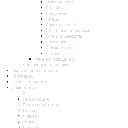
Ослы и олени
Павлины
Предметы
Птицы
Силуэты людей
Сказочные персонажи
Слоны и бегемоты
Снеговики
Собаки и коты
Улитки
Уличное освещение
Уникальные площадки
Реализованные проекты
Партнерам
Готовые решения
Информация
Информация
Вопросы и ответы
Статьи
Новости
Отзывы
Контакты