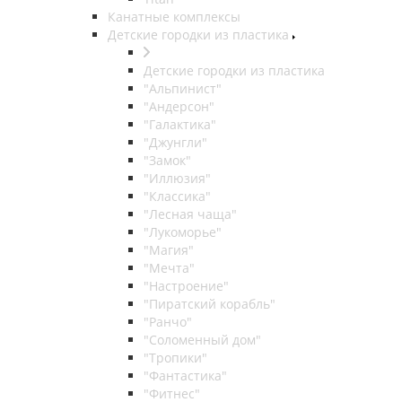
Канатные комплексы
Детские городки из пластика
Детские городки из пластика
"Альпинист"
"Андерсон"
"Галактика"
"Джунгли"
"Замок"
"Иллюзия"
"Классика"
"Лесная чаща"
"Лукоморье"
"Магия"
"Мечта"
"Настроение"
"Пиратский корабль"
"Ранчо"
"Соломенный дом"
"Тропики"
"Фантастика"
"Фитнес"