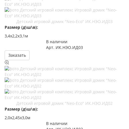
Детский игровой домик "Neo-Eco" ИК.НЭО.ИД03
Размер (д\ш\в):
3,4х2,2х3,1м
В наличии
Арт.
ИК.НЭО.ИД03
Заказать
Детский игровой домик "Neo-Eco" ИК.НЭО.ИД02
Размер (д\ш\в):
2,0х2,45х3,0м
В наличии