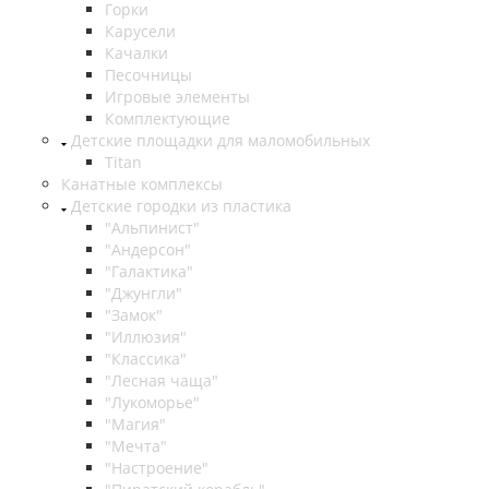
Горки
Карусели
Качалки
Песочницы
Игровые элементы
Комплектующие
Детские площадки для маломобильных
Titan
Канатные комплексы
Детские городки из пластика
"Альпинист"
"Андерсон"
"Галактика"
"Джунгли"
"Замок"
"Иллюзия"
"Классика"
"Лесная чаща"
"Лукоморье"
"Магия"
"Мечта"
"Настроение"