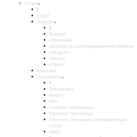
Спорт
Спорт
Воркаут
Воркаут
«Премиум»
«Воркаут из оцилиндрованного бревна»
«Квадрат»
«Мини»
«Пара»
Кроссфит
Тренажеры
Тренажеры
Modern
Нео
Силовые тренажеры
Уличные тренажёры
Уличные тренажеры (нержавеющая
сталь)
ММА