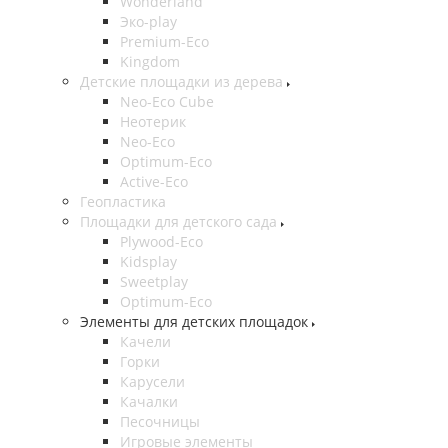
Wonderland
Эко-play
Premium-Eco
Kingdom
Детские площадки из дерева
Neo-Eco Cube
Неотерик
Neo-Eco
Оptimum-Еco
Active-Eco
Геопластика
Площадки для детского сада
Plywood-Eco
Kidsplay
Sweetplay
Оptimum-Еco
Элементы для детских площадок
Качели
Горки
Карусели
Качалки
Песочницы
Игровые элементы