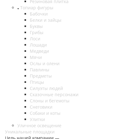
Резиновая плитка
Топиар фигуры
Бабочки
Белки и зайцы
Буквы
Грибы
Лоси
Лошади
Медведи
Мячи
Ослы и олени
Павлины
Предметы
Птицы
Силуэты людей
Сказочные персонажи
Слоны и бегемоты
Снеговики
Собаки и коты
Улитки
Уличное освещение
Уникальные площадки
Цель нашей компании —