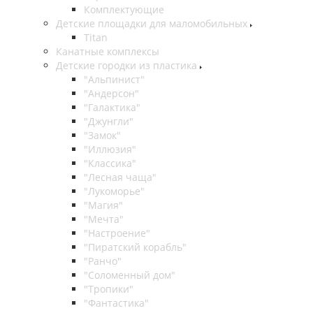
Комплектующие
Детские площадки для маломобильных
Titan
Канатные комплексы
Детские городки из пластика
"Альпинист"
"Андерсон"
"Галактика"
"Джунгли"
"Замок"
"Иллюзия"
"Классика"
"Лесная чаща"
"Лукоморье"
"Магия"
"Мечта"
"Настроение"
"Пиратский корабль"
"Ранчо"
"Соломенный дом"
"Тропики"
"Фантастика"