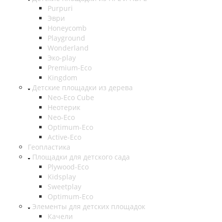
Purpuri
Эври
Honeycomb
Playground
Wonderland
Эко-play
Premium-Eco
Kingdom
Детские площадки из дерева
Neo-Eco Cube
Неотерик
Neo-Eco
Оptimum-Еco
Active-Eco
Геопластика
Площадки для детского сада
Plywood-Eco
Kidsplay
Sweetplay
Оptimum-Еco
Элементы для детских площадок
Качели