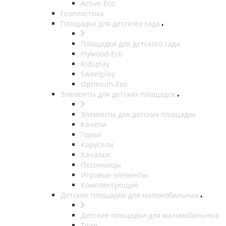
Active-Eco
Геопластика
Площадки для детского сада
Площадки для детского сада
Plywood-Eco
Kidsplay
Sweetplay
Оptimum-Еco
Элементы для детских площадок
Элементы для детских площадок
Качели
Горки
Карусели
Качалки
Песочницы
Игровые элементы
Комплектующие
Детские площадки для маломобильных
Детские площадки для маломобильных
Titan