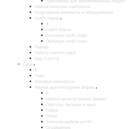
Тренажеры для маломобильных людей
Гимнастические комплексы
Спортивные элементы и оборудование
Скейт-парки
Скейт-парки
Оптимум скейт-парк
Премиум скейт-парк
Паркур
Полоса препятствий
Dog Training
Парк
Парк
Игровые комплексы
Малые архитектурные формы
Малые архитектурные формы
Перголы, беседки и арки
Лавки
Урны
Уличная мебель из HPL
Ограждения