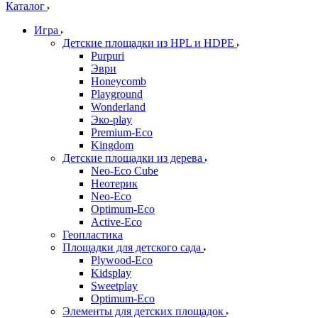
Каталог
Игра
Детские площадки из HPL и HDPE
Purpuri
Эври
Honeycomb
Playground
Wonderland
Эко-play
Premium-Eco
Kingdom
Детские площадки из дерева
Neo-Eco Cube
Неотерик
Neo-Eco
Оptimum-Еco
Active-Eco
Геопластика
Площадки для детского сада
Plywood-Eco
Kidsplay
Sweetplay
Оptimum-Еco
Элементы для детских площадок