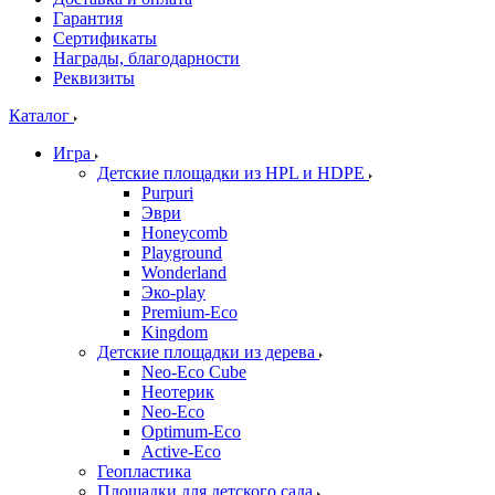
Гарантия
Сертификаты
Награды, благодарности
Реквизиты
Каталог
Игра
Детские площадки из HPL и HDPE
Purpuri
Эври
Honeycomb
Playground
Wonderland
Эко-play
Premium-Eco
Kingdom
Детские площадки из дерева
Neo-Eco Cube
Неотерик
Neo-Eco
Оptimum-Еco
Active-Eco
Геопластика
Площадки для детского сада