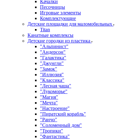
Качалки
Песочницы
Игровые элементы
Комплектующие
Детские площадки для маломобильных
Titan
Канатные комплексы
Детские городки из пластика
"Альпинист"
"Андерсон"
"Галактика"
"Джунгли"
"Замок"
"Иллюзия"
"Классика"
"Лесная чаща"
"Лукоморье"
"Магия"
"Мечта"
"Настроение"
"Пиратский корабль"
"Ранчо"
"Соломенный дом"
"Тропики"
"Фантастика"