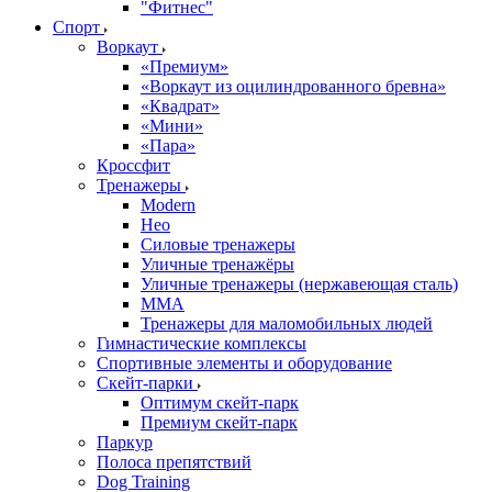
"Фитнес"
Спорт
Воркаут
«Премиум»
«Воркаут из оцилиндрованного бревна»
«Квадрат»
«Мини»
«Пара»
Кроссфит
Тренажеры
Modern
Нео
Силовые тренажеры
Уличные тренажёры
Уличные тренажеры (нержавеющая сталь)
ММА
Тренажеры для маломобильных людей
Гимнастические комплексы
Спортивные элементы и оборудование
Скейт-парки
Оптимум скейт-парк
Премиум скейт-парк
Паркур
Полоса препятствий
Dog Training