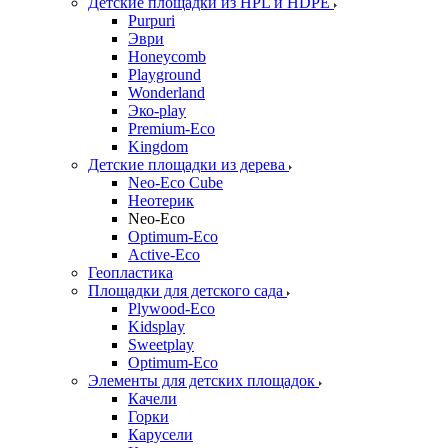
Детские площадки из HPL и HDPE
Purpuri
Эври
Honeycomb
Playground
Wonderland
Эко-play
Premium-Eco
Kingdom
Детские площадки из дерева
Neo-Eco Cube
Неотерик
Neo-Eco
Оptimum-Еco
Active-Eco
Геопластика
Площадки для детского сада
Plywood-Eco
Kidsplay
Sweetplay
Оptimum-Еco
Элементы для детских площадок
Качели
Горки
Карусели