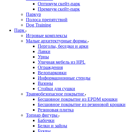
Оптимум скейт-парк
Премиум скейт-парк
Паркур
Полоса препятствий
Dog Training
Парк
Игровые комплексы
Малые архитектурные формы
Перголы, беседки и арки
Лавки
Урны
Уличная мебель из HPL
Ограждения
Велопарковки
Информационные стенды
Вазоны
Стойки для сушки
Травмобезопасное покрытие
Бесшовное покрытие из EPDM крошки
Бесшовное покрытие из резиновой крошки
Резиновая плитка
Топиар фигуры
Бабочки
Белки и зайцы
Буквы