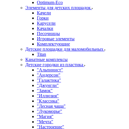
Оptimum-Еco
Элементы для детских площадок
Качели
Горки
Карусели
Качалки
Песочницы
Игровые элементы
Комплектующие
Детские площадки для маломобильных
Titan
Канатные комплексы
Детские городки из пластика
"Альпинист"
"Андерсон"
"Галактика"
"Джунгли"
"Замок"
"Иллюзия"
"Классика"
"Лесная чаща"
"Лукоморье"
"Магия"
"Мечта"
"Настроение"