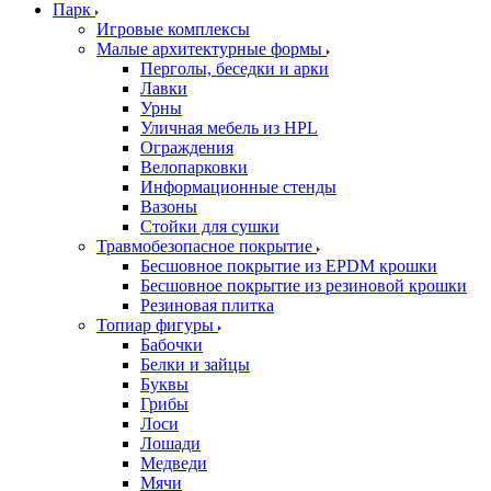
Парк
Игровые комплексы
Малые архитектурные формы
Перголы, беседки и арки
Лавки
Урны
Уличная мебель из HPL
Ограждения
Велопарковки
Информационные стенды
Вазоны
Стойки для сушки
Травмобезопасное покрытие
Бесшовное покрытие из EPDM крошки
Бесшовное покрытие из резиновой крошки
Резиновая плитка
Топиар фигуры
Бабочки
Белки и зайцы
Буквы
Грибы
Лоси
Лошади
Медведи
Мячи