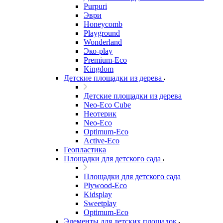
Purpuri
Эври
Honeycomb
Playground
Wonderland
Эко-play
Premium-Eco
Kingdom
Детские площадки из дерева
Детские площадки из дерева
Neo-Eco Cube
Неотерик
Neo-Eco
Оptimum-Еco
Active-Eco
Геопластика
Площадки для детского сада
Площадки для детского сада
Plywood-Eco
Kidsplay
Sweetplay
Оptimum-Еco
Элементы для детских площадок