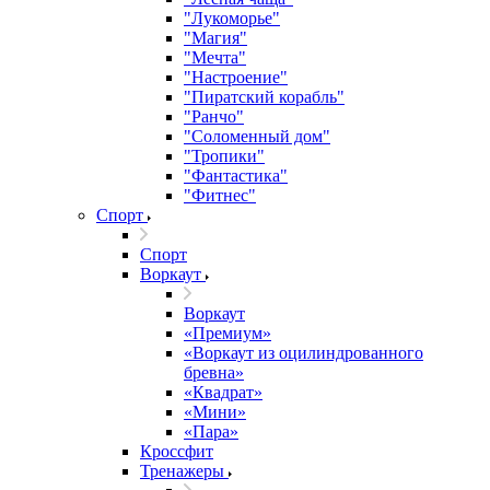
"Лукоморье"
"Магия"
"Мечта"
"Настроение"
"Пиратский корабль"
"Ранчо"
"Соломенный дом"
"Тропики"
"Фантастика"
"Фитнес"
Спорт
Спорт
Воркаут
Воркаут
«Премиум»
«Воркаут из оцилиндрованного
бревна»
«Квадрат»
«Мини»
«Пара»
Кроссфит
Тренажеры