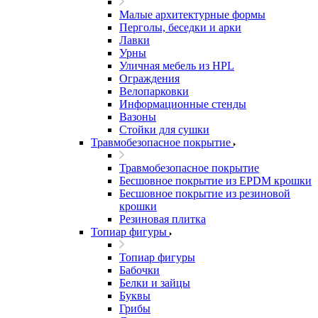
Малые архитектурные формы
Перголы, беседки и арки
Лавки
Урны
Уличная мебель из HPL
Ограждения
Велопарковки
Информационные стенды
Вазоны
Стойки для сушки
Травмобезопасное покрытие
Травмобезопасное покрытие
Бесшовное покрытие из EPDM крошки
Бесшовное покрытие из резиновой
крошки
Резиновая плитка
Топиар фигуры
Топиар фигуры
Бабочки
Белки и зайцы
Буквы
Грибы