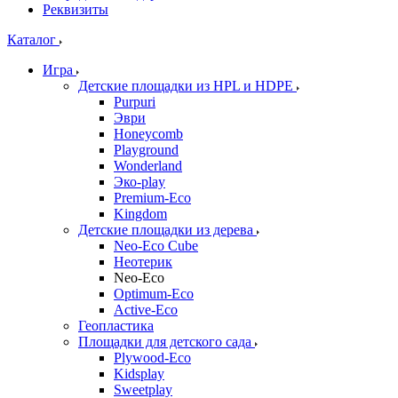
Реквизиты
Каталог
Игра
Детские площадки из HPL и HDPE
Purpuri
Эври
Honeycomb
Playground
Wonderland
Эко-play
Premium-Eco
Kingdom
Детские площадки из дерева
Neo-Eco Cube
Неотерик
Neo-Eco
Оptimum-Еco
Active-Eco
Геопластика
Площадки для детского сада
Plywood-Eco
Kidsplay
Sweetplay