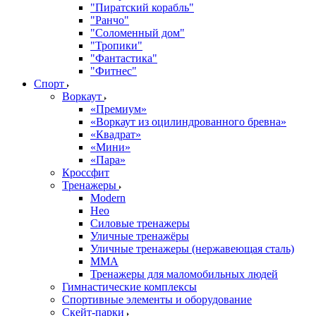
"Пиратский корабль"
"Ранчо"
"Соломенный дом"
"Тропики"
"Фантастика"
"Фитнес"
Спорт
Воркаут
«Премиум»
«Воркаут из оцилиндрованного бревна»
«Квадрат»
«Мини»
«Пара»
Кроссфит
Тренажеры
Modern
Нео
Силовые тренажеры
Уличные тренажёры
Уличные тренажеры (нержавеющая сталь)
ММА
Тренажеры для маломобильных людей
Гимнастические комплексы
Спортивные элементы и оборудование
Скейт-парки