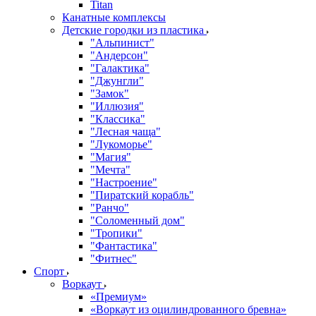
Titan
Канатные комплексы
Детские городки из пластика
"Альпинист"
"Андерсон"
"Галактика"
"Джунгли"
"Замок"
"Иллюзия"
"Классика"
"Лесная чаща"
"Лукоморье"
"Магия"
"Мечта"
"Настроение"
"Пиратский корабль"
"Ранчо"
"Соломенный дом"
"Тропики"
"Фантастика"
"Фитнес"
Спорт
Воркаут
«Премиум»
«Воркаут из оцилиндрованного бревна»