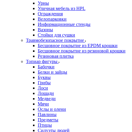
Урны
Уличная мебель из HPL
Ограждения
Велопарковки
Информационные стенды
Вазоны
Стойки для сушки
Травмобезопасное покрытие
Бесшовное покрытие из EPDM крошки
Бесшовное покрытие из резиновой крошки
Резиновая плитка
Топиар фигуры
Бабочки
Белки и зайцы
Буквы
Грибы
Лоси
Лошади
Медведи
Мячи
Ослы и олени
Павлины
Предметы
Птицы
Силуэты людей