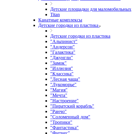
Детские площадки для маломобильных
Titan
Канатные комплексы
Детские городки из пластика
Детские городки из пластика
"Альпинист"
"Андерсон"
"Галактика"
"Джунгли"
"Замок"
"Иллюзия"
"Классика"
"Лесная чаща"
"Лукоморье"
"Магия"
"Мечта"
"Настроение"
"Пиратский корабль"
"Ранчо"
"Соломенный дом"
"Тропики"
"Фантастика"
"Фитнес"