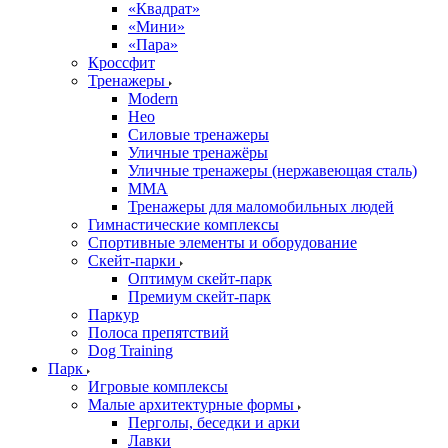
«Квадрат»
«Мини»
«Пара»
Кроссфит
Тренажеры
Modern
Нео
Силовые тренажеры
Уличные тренажёры
Уличные тренажеры (нержавеющая сталь)
ММА
Тренажеры для маломобильных людей
Гимнастические комплексы
Спортивные элементы и оборудование
Скейт-парки
Оптимум скейт-парк
Премиум скейт-парк
Паркур
Полоса препятствий
Dog Training
Парк
Игровые комплексы
Малые архитектурные формы
Перголы, беседки и арки
Лавки