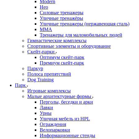
Modern
Нео
Силовые тренажеры
Уличные тренажёры
Уличные тренажеры (нержавеющая сталь)
ММА
Тренажеры для маломобильных людей
Гимнастические комплексы
Спортивные элементы и оборудование
Скейт-парки
Оптимум скейт-парк
Премиум скейт-парк
Паркур
Полоса препятствий
Dog Training
Парк
Игровые комплексы
Малые архитектурные формы
Перголы, беседки и арки
Лавки
Урны
Уличная мебель из HPL
Ограждения
Велопарковки
Информационные стенды