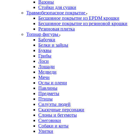
Вазоны
Стойки для сушки
Травмобезопасное покрытие
Бесшовное покрытие из EPDM крошки
Бесшовное покрытие из резиновой крошки
Резиновая плитка
Топиар фигуры
Бабочки
Белки и зайцы
Буквы
Грибы
Лоси
Лошади
Медведи
Мячи
Ослы и олени
Павлины
Предметы
Птицы
Силуэты людей
Сказочные персонажи
Слоны и бегемоты
Снеговики
Собаки и коты
Улитки