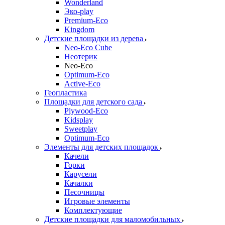
Wonderland
Эко-play
Premium-Eco
Kingdom
Детские площадки из дерева
Neo-Eco Cube
Неотерик
Neo-Eco
Оptimum-Еco
Active-Eco
Геопластика
Площадки для детского сада
Plywood-Eco
Kidsplay
Sweetplay
Оptimum-Еco
Элементы для детских площадок
Качели
Горки
Карусели
Качалки
Песочницы
Игровые элементы
Комплектующие
Детские площадки для маломобильных