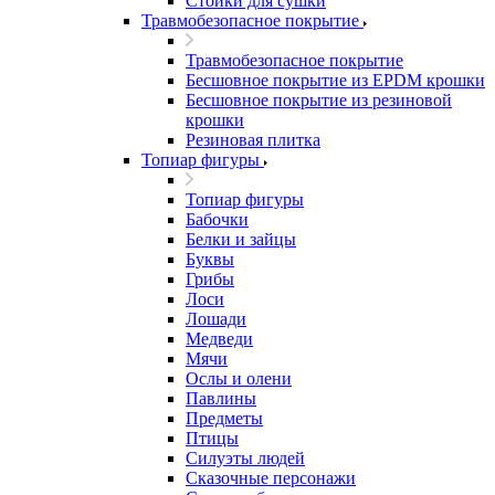
Стойки для сушки
Травмобезопасное покрытие
Травмобезопасное покрытие
Бесшовное покрытие из EPDM крошки
Бесшовное покрытие из резиновой
крошки
Резиновая плитка
Топиар фигуры
Топиар фигуры
Бабочки
Белки и зайцы
Буквы
Грибы
Лоси
Лошади
Медведи
Мячи
Ослы и олени
Павлины
Предметы
Птицы
Силуэты людей
Сказочные персонажи