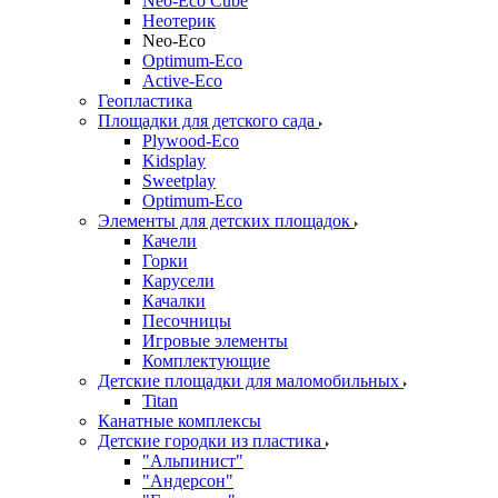
Neo-Eco Cube
Неотерик
Neo-Eco
Оptimum-Еco
Active-Eco
Геопластика
Площадки для детского сада
Plywood-Eco
Kidsplay
Sweetplay
Оptimum-Еco
Элементы для детских площадок
Качели
Горки
Карусели
Качалки
Песочницы
Игровые элементы
Комплектующие
Детские площадки для маломобильных
Titan
Канатные комплексы
Детские городки из пластика
"Альпинист"
"Андерсон"