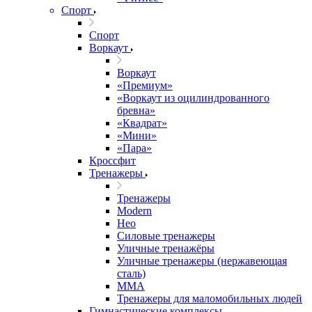
Спорт
Спорт
Воркаут
Воркаут
«Премиум»
«Воркаут из оцилиндрованного
бревна»
«Квадрат»
«Мини»
«Пара»
Кроссфит
Тренажеры
Тренажеры
Modern
Нео
Силовые тренажеры
Уличные тренажёры
Уличные тренажеры (нержавеющая
сталь)
ММА
Тренажеры для маломобильных людей
Гимнастические комплексы