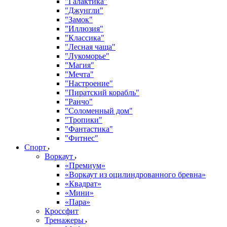
"Галактика"
"Джунгли"
"Замок"
"Иллюзия"
"Классика"
"Лесная чаща"
"Лукоморье"
"Магия"
"Мечта"
"Настроение"
"Пиратский корабль"
"Ранчо"
"Соломенный дом"
"Тропики"
"Фантастика"
"Фитнес"
Спорт
Воркаут
«Премиум»
«Воркаут из оцилиндрованного бревна»
«Квадрат»
«Мини»
«Пара»
Кроссфит
Тренажеры