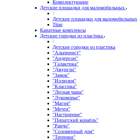
Комплектующие
Детские площадки для маломобильных
Детские площадки для маломобильных
Titan
Канатные комплексы
Детские городки из пластика
Детские городки из пластика
"Альпинист"
"Андерсон"
"Галактика"
"Джунгли"
"Замок"
"Иллюзия"
"Классика"
"Лесная чаща"
"Лукоморье"
"Магия"
"Мечта"
"Настроение"
"Пиратский корабль"
"Ранчо"
"Соломенный дом"
"Тропики"