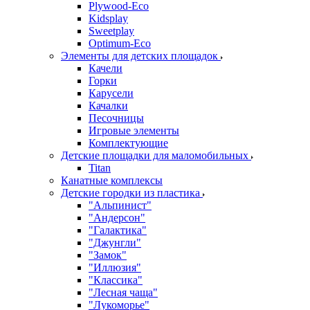
Plywood-Eco
Kidsplay
Sweetplay
Оptimum-Еco
Элементы для детских площадок
Качели
Горки
Карусели
Качалки
Песочницы
Игровые элементы
Комплектующие
Детские площадки для маломобильных
Titan
Канатные комплексы
Детские городки из пластика
"Альпинист"
"Андерсон"
"Галактика"
"Джунгли"
"Замок"
"Иллюзия"
"Классика"
"Лесная чаща"
"Лукоморье"