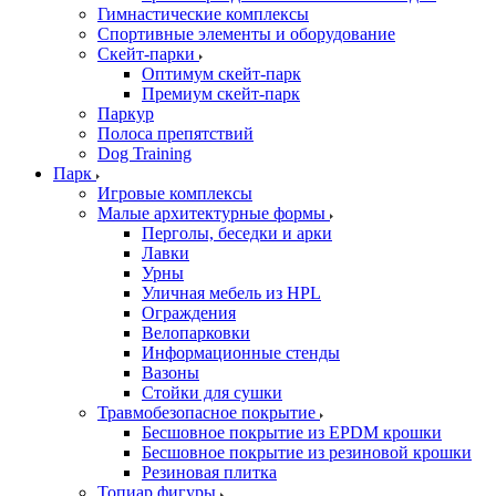
Гимнастические комплексы
Спортивные элементы и оборудование
Скейт-парки
Оптимум скейт-парк
Премиум скейт-парк
Паркур
Полоса препятствий
Dog Training
Парк
Игровые комплексы
Малые архитектурные формы
Перголы, беседки и арки
Лавки
Урны
Уличная мебель из HPL
Ограждения
Велопарковки
Информационные стенды
Вазоны
Стойки для сушки
Травмобезопасное покрытие
Бесшовное покрытие из EPDM крошки
Бесшовное покрытие из резиновой крошки
Резиновая плитка
Топиар фигуры