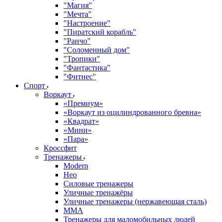
"Магия"
"Мечта"
"Настроение"
"Пиратский корабль"
"Ранчо"
"Соломенный дом"
"Тропики"
"Фантастика"
"Фитнес"
Спорт
Воркаут
«Премиум»
«Воркаут из оцилиндрованного бревна»
«Квадрат»
«Мини»
«Пара»
Кроссфит
Тренажеры
Modern
Нео
Силовые тренажеры
Уличные тренажёры
Уличные тренажеры (нержавеющая сталь)
ММА
Тренажеры для маломобильных людей