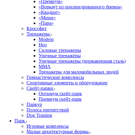
«Премиум»
«Воркаут из оцилиндрованного бревна»
«Квадрат»
«Мини»
«Пара»
Кроссфит
Тренажеры
Modern
Нео
Силовые тренажеры
Уличные тренажёры
Уличные тренажеры (нержавеющая сталь)
ММА
Тренажеры для маломобильных людей
Гимнастические комплексы
Спортивные элементы и оборудование
Скейт-парки
Оптимум скейт-парк
Премиум скейт-парк
Паркур
Полоса препятствий
Dog Training
Парк
Игровые комплексы
Малые архитектурные формы