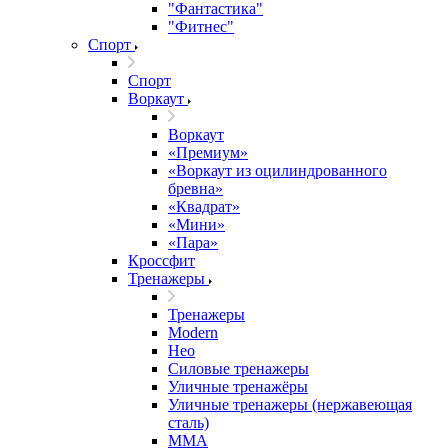
"Фантастика"
"Фитнес"
Спорт
Спорт
Воркаут
Воркаут
«Премиум»
«Воркаут из оцилиндрованного
бревна»
«Квадрат»
«Мини»
«Пара»
Кроссфит
Тренажеры
Тренажеры
Modern
Нео
Силовые тренажеры
Уличные тренажёры
Уличные тренажеры (нержавеющая
сталь)
ММА