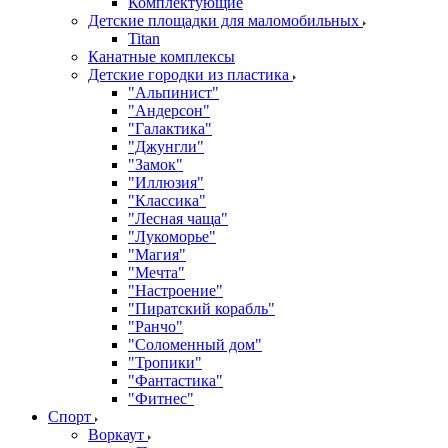
Комплектующие
Детские площадки для маломобильных
Titan
Канатные комплексы
Детские городки из пластика
"Альпинист"
"Андерсон"
"Галактика"
"Джунгли"
"Замок"
"Иллюзия"
"Классика"
"Лесная чаща"
"Лукоморье"
"Магия"
"Мечта"
"Настроение"
"Пиратский корабль"
"Ранчо"
"Соломенный дом"
"Тропики"
"Фантастика"
"Фитнес"
Спорт
Воркаут