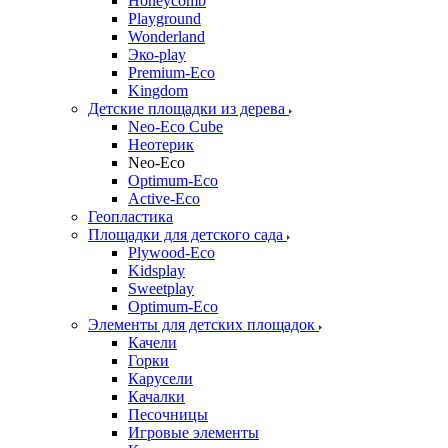
Honeycomb
Playground
Wonderland
Эко-play
Premium-Eco
Kingdom
Детские площадки из дерева
Neo-Eco Cube
Неотерик
Neo-Eco
Оptimum-Еco
Active-Eco
Геопластика
Площадки для детского сада
Plywood-Eco
Kidsplay
Sweetplay
Оptimum-Еco
Элементы для детских площадок
Качели
Горки
Карусели
Качалки
Песочницы
Игровые элементы