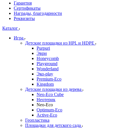
Гарантия
Сертификаты
Награды, благодарности
Реквизиты
Каталог
Игра
Детские площадки из HPL и HDPE
Purpuri
Эври
Honeycomb
Playground
Wonderland
Эко-play
Premium-Eco
Kingdom
Детские площадки из дерева
Neo-Eco Cube
Неотерик
Neo-Eco
Оptimum-Еco
Active-Eco
Геопластика
Площадки для детского сада