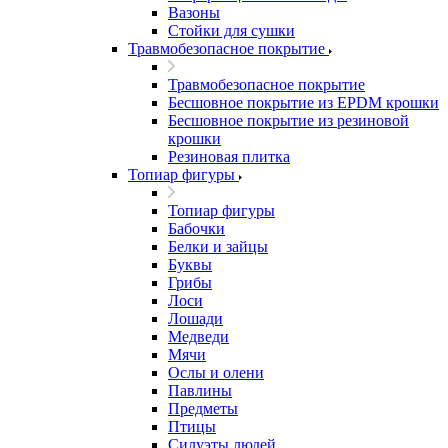
Вазоны
Стойки для сушки
Травмобезопасное покрытие
Травмобезопасное покрытие
Бесшовное покрытие из EPDM крошки
Бесшовное покрытие из резиновой
крошки
Резиновая плитка
Топиар фигуры
Топиар фигуры
Бабочки
Белки и зайцы
Буквы
Грибы
Лоси
Лошади
Медведи
Мячи
Ослы и олени
Павлины
Предметы
Птицы
Силуэты людей