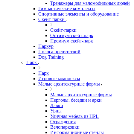
Тренажеры для маломобильных людей
Гимнастические комплексы
Спортивные элементы и оборудование
Скейт-парки
Скейт-парки
Оптимум скейт-парк
Премиум скейт-парк
Паркур
Полоса препятствий
Dog Training
Парк
Парк
Игровые комплексы
Малые архитектурные формы
Малые архитектурные формы
Перголы, беседки и арки
Лавки
Урны
Уличная мебель из HPL
Ограждения
Велопарковки
Информационные стенды