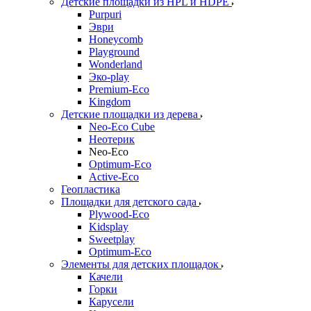
Детские площадки из HPL и HDPE
Purpuri
Эври
Honeycomb
Playground
Wonderland
Эко-play
Premium-Eco
Kingdom
Детские площадки из дерева
Neo-Eco Cube
Неотерик
Neo-Eco
Оptimum-Еco
Active-Eco
Геопластика
Площадки для детского сада
Plywood-Eco
Kidsplay
Sweetplay
Оptimum-Еco
Элементы для детских площадок
Качели
Горки
Карусели