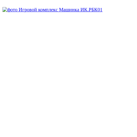
В наличии
Арт.
ИК.РБК01
Заказать
Запросить КП
Скачать DWG
Запросить 3D
Спросите все, что вам нужно, у менеджера:
8-800-707-64-70