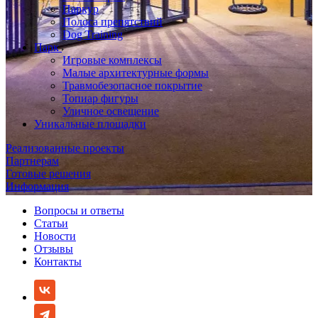
Паркур
Полоса препятствий
Dog Training
Парк
Игровые комплексы
Малые архитектурные формы
Травмобезопасное покрытие
Топиар фигуры
Уличное освещение
Уникальные площадки
Реализованные проекты
Партнерам
Готовые решения
Информация
Вопросы и ответы
Статьи
Новости
Отзывы
Контакты