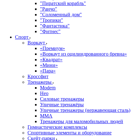
"Пиратский корабль"
"Ранчо"
"Соломенный дом"
"Тропики"
"Фантастика"
"Фитнес"
Спорт
Воркаут
«Премиум»
«Воркаут из оцилиндрованного бревна»
«Квадрат»
«Мини»
«Пара»
Кроссфит
Тренажеры
Modern
Нео
Силовые тренажеры
Уличные тренажёры
Уличные тренажеры (нержавеющая сталь)
ММА
Тренажеры для маломобильных людей
Гимнастические комплексы
Спортивные элементы и оборудование
Скейт-парки