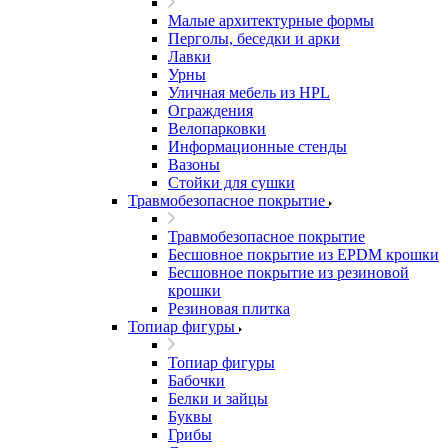
Малые архитектурные формы
Перголы, беседки и арки
Лавки
Урны
Уличная мебель из HPL
Ограждения
Велопарковки
Информационные стенды
Вазоны
Стойки для сушки
Травмобезопасное покрытие
Травмобезопасное покрытие
Бесшовное покрытие из EPDM крошки
Бесшовное покрытие из резиновой
крошки
Резиновая плитка
Топиар фигуры
Топиар фигуры
Бабочки
Белки и зайцы
Буквы
Грибы