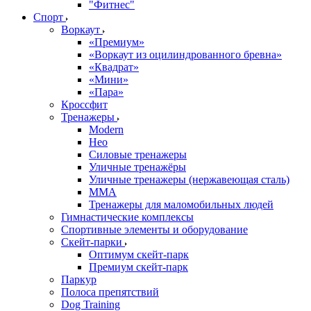
"Фитнес"
Спорт
Воркаут
«Премиум»
«Воркаут из оцилиндрованного бревна»
«Квадрат»
«Мини»
«Пара»
Кроссфит
Тренажеры
Modern
Нео
Силовые тренажеры
Уличные тренажёры
Уличные тренажеры (нержавеющая сталь)
ММА
Тренажеры для маломобильных людей
Гимнастические комплексы
Спортивные элементы и оборудование
Скейт-парки
Оптимум скейт-парк
Премиум скейт-парк
Паркур
Полоса препятствий
Dog Training