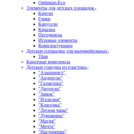
Оptimum-Еco
Элементы для детских площадок
Качели
Горки
Карусели
Качалки
Песочницы
Игровые элементы
Комплектующие
Детские площадки для маломобильных
Titan
Канатные комплексы
Детские городки из пластика
"Альпинист"
"Андерсон"
"Галактика"
"Джунгли"
"Замок"
"Иллюзия"
"Классика"
"Лесная чаща"
"Лукоморье"
"Магия"
"Мечта"
"Настроение"