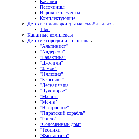
Качалки
Песочницы
Игровые элементы
Комплектующие
Детские площадки для маломобильных
Titan
Канатные комплексы
Детские городки из пластика
"Альпинист"
"Андерсон"
"Галактика"
"Джунгли"
"Замок"
"Иллюзия"
"Классика"
"Лесная чаща"
"Лукоморье"
"Магия"
"Мечта"
"Настроение"
"Пиратский корабль"
"Ранчо"
"Соломенный дом"
"Тропики"
"Фантастика"