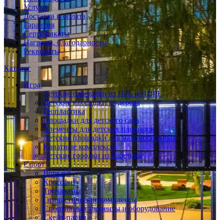
Услуги
Доставка и оплата
Гарантия
Сертификаты
Награды, благодарности
Реквизиты
Каталог
Игра
Детские площадки из HPL и HDPE
Детские площадки из дерева
Геопластика
Площадки для детского сада
Элементы для детских площадок
Детские площадки для маломобильных
Канатные комплексы
Детские городки из пластика
Спорт
Воркаут
Кроссфит
Тренажеры
Гимнастические комплексы
Спортивные элементы и оборудование
Скейт-парки