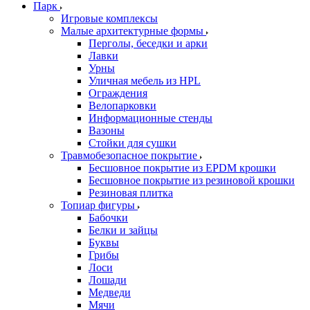
Парк
Игровые комплексы
Малые архитектурные формы
Перголы, беседки и арки
Лавки
Урны
Уличная мебель из HPL
Ограждения
Велопарковки
Информационные стенды
Вазоны
Стойки для сушки
Травмобезопасное покрытие
Бесшовное покрытие из EPDM крошки
Бесшовное покрытие из резиновой крошки
Резиновая плитка
Топиар фигуры
Бабочки
Белки и зайцы
Буквы
Грибы
Лоси
Лошади
Медведи
Мячи