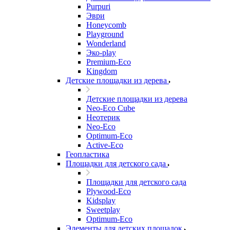
Purpuri
Эври
Honeycomb
Playground
Wonderland
Эко-play
Premium-Eco
Kingdom
Детские площадки из дерева
Детские площадки из дерева
Neo-Eco Cube
Неотерик
Neo-Eco
Оptimum-Еco
Active-Eco
Геопластика
Площадки для детского сада
Площадки для детского сада
Plywood-Eco
Kidsplay
Sweetplay
Оptimum-Еco
Элементы для детских площадок