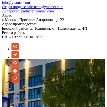
info@yuamet.com
Отдел продаж:
salesteam@yuamet.com
Дилерство:
partner@yuamet.com
Адрес
г. Москва, Проспект Андропова, д. 22
Адрес производства:
Брянский район, д. Толвинка, ул. Толвинская, д. 47Г
Режим работы
Пн. – Пт.: с 9:00 до 18:00
Запросить КП
Компания
Производство