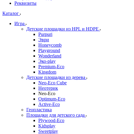
Реквизиты
Каталог
Игра
Детские площадки из HPL и HDPE
Purpuri
Эври
Honeycomb
Playground
Wonderland
Эко-play
Premium-Eco
Kingdom
Детские площадки из дерева
Neo-Eco Cube
Неотерик
Neo-Eco
Оptimum-Еco
Active-Eco
Геопластика
Площадки для детского сада
Plywood-Eco
Kidsplay
Sweetplay