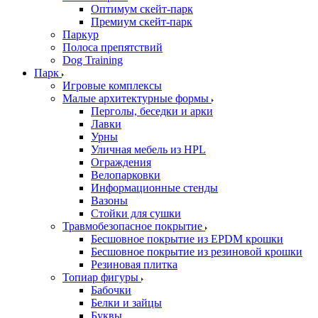
Оптимум скейт-парк
Премиум скейт-парк
Паркур
Полоса препятствий
Dog Training
Парк
Игровые комплексы
Малые архитектурные формы
Перголы, беседки и арки
Лавки
Урны
Уличная мебель из HPL
Ограждения
Велопарковки
Информационные стенды
Вазоны
Стойки для сушки
Травмобезопасное покрытие
Бесшовное покрытие из EPDM крошки
Бесшовное покрытие из резиновой крошки
Резиновая плитка
Топиар фигуры
Бабочки
Белки и зайцы
Буквы