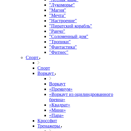
"Лукоморье"
"Магия"
"Мечта"
"Настроение"
"Пиратский корабль"
"Ранчо"
"Соломенный дом"
"Тропики"
"Фантастика"
"Фитнес"
Спорт
Спорт
Воркаут
Воркаут
«Премиум»
«Воркаут из оцилиндрованного
бревна»
«Квадрат»
«Мини»
«Пара»
Кроссфит
Тренажеры