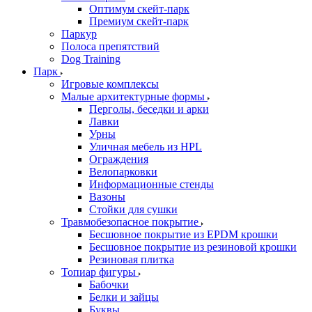
Оптимум скейт-парк
Премиум скейт-парк
Паркур
Полоса препятствий
Dog Training
Парк
Игровые комплексы
Малые архитектурные формы
Перголы, беседки и арки
Лавки
Урны
Уличная мебель из HPL
Ограждения
Велопарковки
Информационные стенды
Вазоны
Стойки для сушки
Травмобезопасное покрытие
Бесшовное покрытие из EPDM крошки
Бесшовное покрытие из резиновой крошки
Резиновая плитка
Топиар фигуры
Бабочки
Белки и зайцы
Буквы