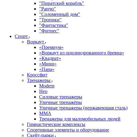
"Пиратский корабль"
"Ранчо"
"Соломенный дом"
"Тропики"
"Фантастика"
"Фитнес"
Спорт
Воркаут
«Премиум»
«Воркаут из оцилиндрованного бревна»
«Квадрат»
«Мини»
«Пара»
Кроссфит
Тренажеры
Modern
Нео
Силовые тренажеры
Уличные тренажёры
Уличные тренажеры (нержавеющая сталь)
ММА
Тренажеры для маломобильных людей
Гимнастические комплексы
Спортивные элементы и оборудование
Скейт-парки