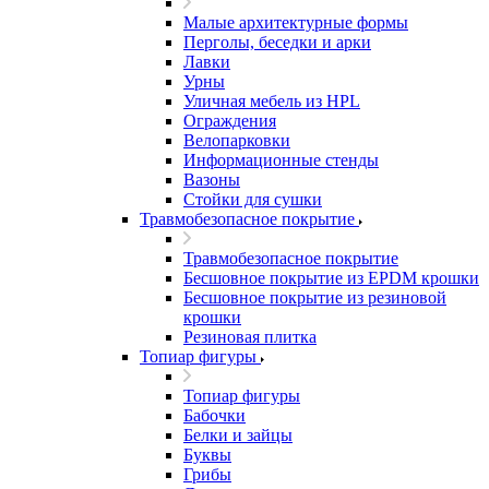
Малые архитектурные формы
Перголы, беседки и арки
Лавки
Урны
Уличная мебель из HPL
Ограждения
Велопарковки
Информационные стенды
Вазоны
Стойки для сушки
Травмобезопасное покрытие
Травмобезопасное покрытие
Бесшовное покрытие из EPDM крошки
Бесшовное покрытие из резиновой
крошки
Резиновая плитка
Топиар фигуры
Топиар фигуры
Бабочки
Белки и зайцы
Буквы
Грибы