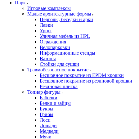
Парк
Игровые комплексы
Малые архитектурные формы
Перголы, беседки и арки
Лавки
Урны
Уличная мебель из HPL
Ограждения
Велопарковки
Информационные стенды
Вазоны
Стойки для сушки
Травмобезопасное покрытие
Бесшовное покрытие из EPDM крошки
Бесшовное покрытие из резиновой крошки
Резиновая плитка
Топиар фигуры
Бабочки
Белки и зайцы
Буквы
Грибы
Лоси
Лошади
Медведи
Мячи