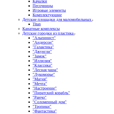
Качалки
Песочницы
Игровые элементы
Комплектующие
Детские площадки для маломобильных
Titan
Канатные комплексы
Детские городки из пластика
"Альпинист"
"Андерсон"
"Галактика"
"Джунгли"
"Замок"
"Иллюзия"
"Классика"
"Лесная чаща"
"Лукоморье"
"Магия"
"Мечта"
"Настроение"
"Пиратский корабль"
"Ранчо"
"Соломенный дом"
"Тропики"
"Фантастика"