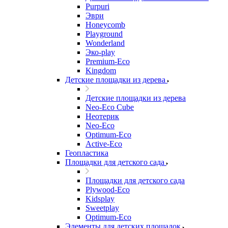
Purpuri
Эври
Honeycomb
Playground
Wonderland
Эко-play
Premium-Eco
Kingdom
Детские площадки из дерева
Детские площадки из дерева
Neo-Eco Cube
Неотерик
Neo-Eco
Оptimum-Еco
Active-Eco
Геопластика
Площадки для детского сада
Площадки для детского сада
Plywood-Eco
Kidsplay
Sweetplay
Оptimum-Еco
Элементы для детских площадок