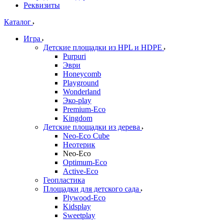
Реквизиты
Каталог
Игра
Детские площадки из HPL и HDPE
Purpuri
Эври
Honeycomb
Playground
Wonderland
Эко-play
Premium-Eco
Kingdom
Детские площадки из дерева
Neo-Eco Cube
Неотерик
Neo-Eco
Оptimum-Еco
Active-Eco
Геопластика
Площадки для детского сада
Plywood-Eco
Kidsplay
Sweetplay