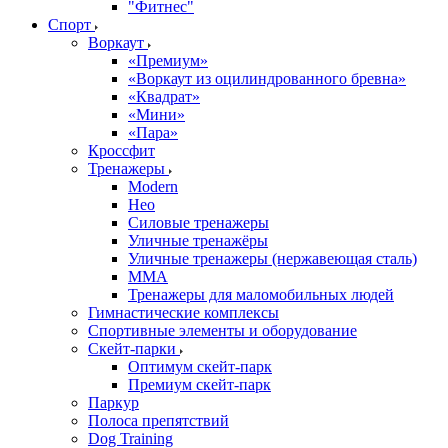
"Фитнес"
Спорт
Воркаут
«Премиум»
«Воркаут из оцилиндрованного бревна»
«Квадрат»
«Мини»
«Пара»
Кроссфит
Тренажеры
Modern
Нео
Силовые тренажеры
Уличные тренажёры
Уличные тренажеры (нержавеющая сталь)
ММА
Тренажеры для маломобильных людей
Гимнастические комплексы
Спортивные элементы и оборудование
Скейт-парки
Оптимум скейт-парк
Премиум скейт-парк
Паркур
Полоса препятствий
Dog Training