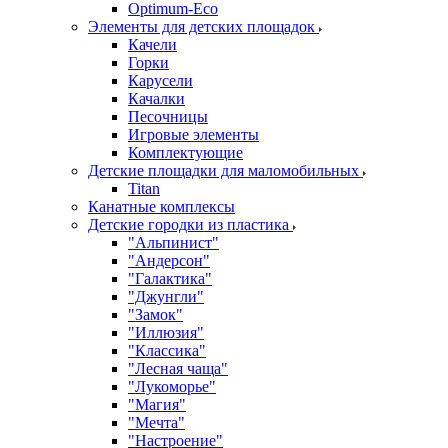
Оptimum-Еco
Элементы для детских площадок
Качели
Горки
Карусели
Качалки
Песочницы
Игровые элементы
Комплектующие
Детские площадки для маломобильных
Titan
Канатные комплексы
Детские городки из пластика
"Альпинист"
"Андерсон"
"Галактика"
"Джунгли"
"Замок"
"Иллюзия"
"Классика"
"Лесная чаща"
"Лукоморье"
"Магия"
"Мечта"
"Настроение"