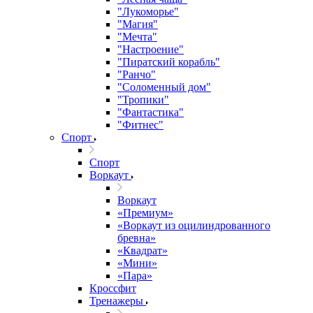
"Лукоморье"
"Магия"
"Мечта"
"Настроение"
"Пиратский корабль"
"Ранчо"
"Соломенный дом"
"Тропики"
"Фантастика"
"Фитнес"
Спорт
Спорт
Воркаут
Воркаут
«Премиум»
«Воркаут из оцилиндрованного
бревна»
«Квадрат»
«Мини»
«Пара»
Кроссфит
Тренажеры