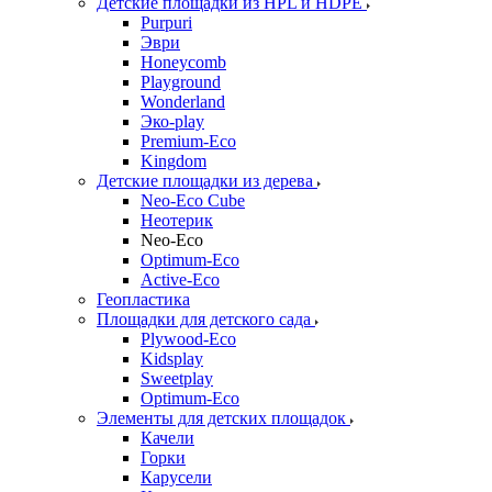
Детские площадки из HPL и HDPE
Purpuri
Эври
Honeycomb
Playground
Wonderland
Эко-play
Premium-Eco
Kingdom
Детские площадки из дерева
Neo-Eco Cube
Неотерик
Neo-Eco
Оptimum-Еco
Active-Eco
Геопластика
Площадки для детского сада
Plywood-Eco
Kidsplay
Sweetplay
Оptimum-Еco
Элементы для детских площадок
Качели
Горки
Карусели