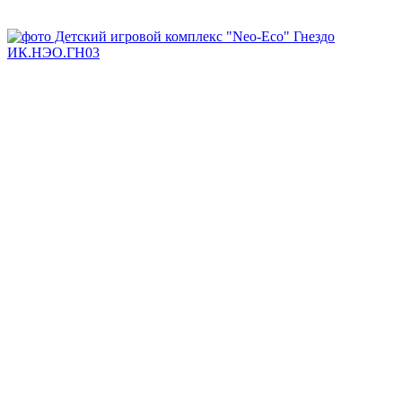
В наличии
Арт.
ИК.НЭО.ГН03
Заказать
Запросить КП
Скачать DWG
Запросить 3D
Спросите все, что вам нужно, у менеджера:
8-800-707-64-70