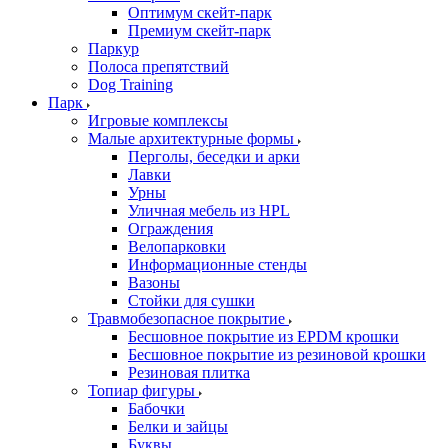
Оптимум скейт-парк
Премиум скейт-парк
Паркур
Полоса препятствий
Dog Training
Парк
Игровые комплексы
Малые архитектурные формы
Перголы, беседки и арки
Лавки
Урны
Уличная мебель из HPL
Ограждения
Велопарковки
Информационные стенды
Вазоны
Стойки для сушки
Травмобезопасное покрытие
Бесшовное покрытие из EPDM крошки
Бесшовное покрытие из резиновой крошки
Резиновая плитка
Топиар фигуры
Бабочки
Белки и зайцы
Буквы