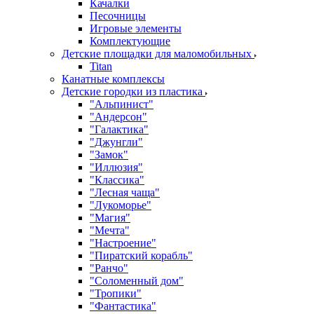
Качалки
Песочницы
Игровые элементы
Комплектующие
Детские площадки для маломобильных
Titan
Канатные комплексы
Детские городки из пластика
"Альпинист"
"Андерсон"
"Галактика"
"Джунгли"
"Замок"
"Иллюзия"
"Классика"
"Лесная чаща"
"Лукоморье"
"Магия"
"Мечта"
"Настроение"
"Пиратский корабль"
"Ранчо"
"Соломенный дом"
"Тропики"
"Фантастика"