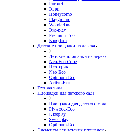
Purpuri
Эври
Honeycomb
Playground
Wonderland
Эко-play
Premium-Eco
Kingdom
Детские площадки из дерева
Детские площадки из дерева
Neo-Eco Cube
Неотерик
Neo-Eco
Оptimum-Еco
Active-Eco
Геопластика
Площадки для детского сада
Площадки для детского сада
Plywood-Eco
Kidsplay
Sweetplay
Оptimum-Еco
Элементы для детских площадок