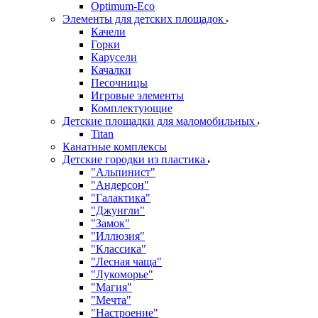
Оptimum-Еco
Элементы для детских площадок
Качели
Горки
Карусели
Качалки
Песочницы
Игровые элементы
Комплектующие
Детские площадки для маломобильных
Titan
Канатные комплексы
Детские городки из пластика
"Альпинист"
"Андерсон"
"Галактика"
"Джунгли"
"Замок"
"Иллюзия"
"Классика"
"Лесная чаща"
"Лукоморье"
"Магия"
"Мечта"
"Настроение"