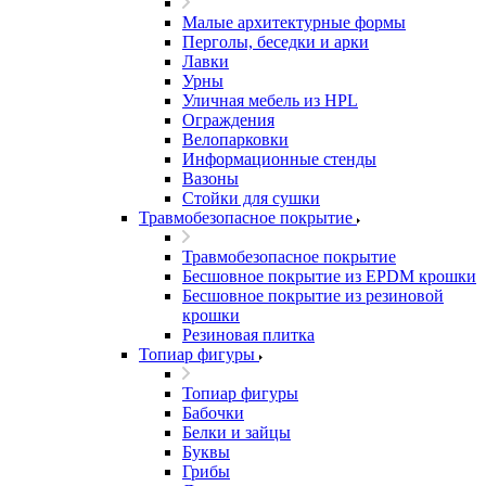
Малые архитектурные формы
Перголы, беседки и арки
Лавки
Урны
Уличная мебель из HPL
Ограждения
Велопарковки
Информационные стенды
Вазоны
Стойки для сушки
Травмобезопасное покрытие
Травмобезопасное покрытие
Бесшовное покрытие из EPDM крошки
Бесшовное покрытие из резиновой
крошки
Резиновая плитка
Топиар фигуры
Топиар фигуры
Бабочки
Белки и зайцы
Буквы
Грибы