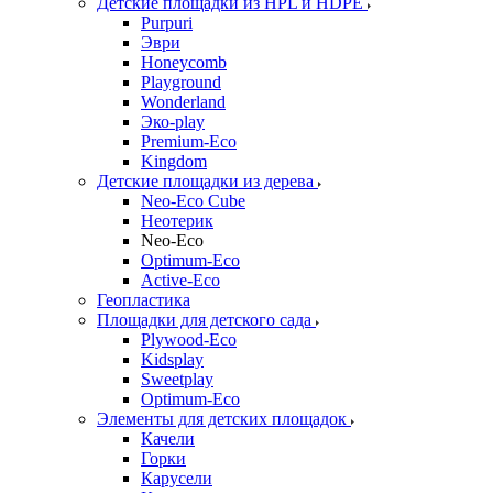
Детские площадки из HPL и HDPE
Purpuri
Эври
Honeycomb
Playground
Wonderland
Эко-play
Premium-Eco
Kingdom
Детские площадки из дерева
Neo-Eco Cube
Неотерик
Neo-Eco
Оptimum-Еco
Active-Eco
Геопластика
Площадки для детского сада
Plywood-Eco
Kidsplay
Sweetplay
Оptimum-Еco
Элементы для детских площадок
Качели
Горки
Карусели