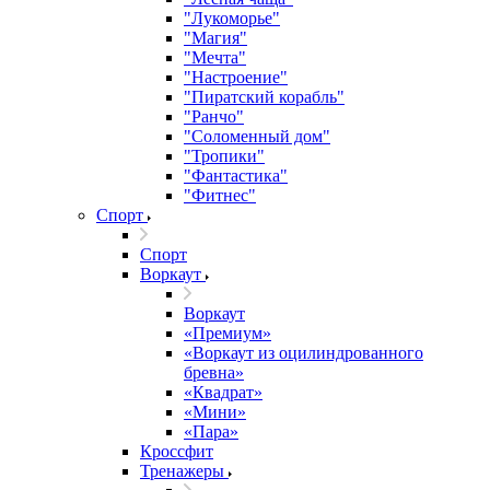
"Лукоморье"
"Магия"
"Мечта"
"Настроение"
"Пиратский корабль"
"Ранчо"
"Соломенный дом"
"Тропики"
"Фантастика"
"Фитнес"
Спорт
Спорт
Воркаут
Воркаут
«Премиум»
«Воркаут из оцилиндрованного
бревна»
«Квадрат»
«Мини»
«Пара»
Кроссфит
Тренажеры