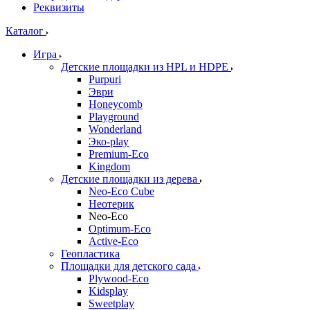
Реквизиты
Каталог
Игра
Детские площадки из HPL и HDPE
Purpuri
Эври
Honeycomb
Playground
Wonderland
Эко-play
Premium-Eco
Kingdom
Детские площадки из дерева
Neo-Eco Cube
Неотерик
Neo-Eco
Оptimum-Еco
Active-Eco
Геопластика
Площадки для детского сада
Plywood-Eco
Kidsplay
Sweetplay