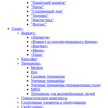
"Пиратский корабль"
"Ранчо"
"Соломенный дом"
"Тропики"
"Фантастика"
"Фитнес"
Спорт
Воркаут
«Премиум»
«Воркаут из оцилиндрованного бревна»
«Квадрат»
«Мини»
«Пара»
Кроссфит
Тренажеры
Modern
Нео
Силовые тренажеры
Уличные тренажёры
Уличные тренажеры (нержавеющая сталь)
ММА
Тренажеры для маломобильных людей
Гимнастические комплексы
Спортивные элементы и оборудование
Скейт-парки