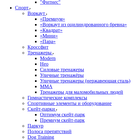
"Фитнес"
Спорт
Воркаут
«Премиум»
«Воркаут из оцилиндрованного бревна»
«Квадрат»
«Мини»
«Пара»
Кроссфит
Тренажеры
Modern
Нео
Силовые тренажеры
Уличные тренажёры
Уличные тренажеры (нержавеющая сталь)
ММА
Тренажеры для маломобильных людей
Гимнастические комплексы
Спортивные элементы и оборудование
Скейт-парки
Оптимум скейт-парк
Премиум скейт-парк
Паркур
Полоса препятствий
Dog Training