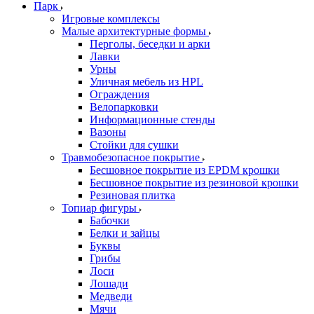
Парк
Игровые комплексы
Малые архитектурные формы
Перголы, беседки и арки
Лавки
Урны
Уличная мебель из HPL
Ограждения
Велопарковки
Информационные стенды
Вазоны
Стойки для сушки
Травмобезопасное покрытие
Бесшовное покрытие из EPDM крошки
Бесшовное покрытие из резиновой крошки
Резиновая плитка
Топиар фигуры
Бабочки
Белки и зайцы
Буквы
Грибы
Лоси
Лошади
Медведи
Мячи