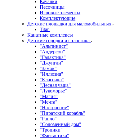
Качалки
Песочницы
Игровые элементы
Комплектующие
Детские площадки для маломобильных
Titan
Канатные комплексы
Детские городки из пластика
"Альпинист"
"Андерсон"
"Галактика"
"Джунгли"
"Замок"
"Иллюзия"
"Классика"
"Лесная чаща"
"Лукоморье"
"Магия"
"Мечта"
"Настроение"
"Пиратский корабль"
"Ранчо"
"Соломенный дом"
"Тропики"
"Фантастика"