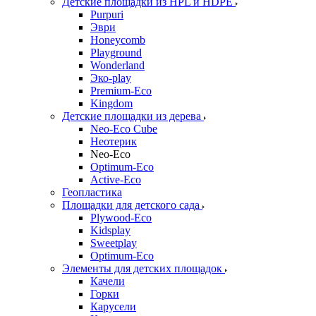
Детские площадки из HPL и HDPE
Purpuri
Эври
Honeycomb
Playground
Wonderland
Эко-play
Premium-Eco
Kingdom
Детские площадки из дерева
Neo-Eco Cube
Неотерик
Neo-Eco
Оptimum-Еco
Active-Eco
Геопластика
Площадки для детского сада
Plywood-Eco
Kidsplay
Sweetplay
Оptimum-Еco
Элементы для детских площадок
Качели
Горки
Карусели