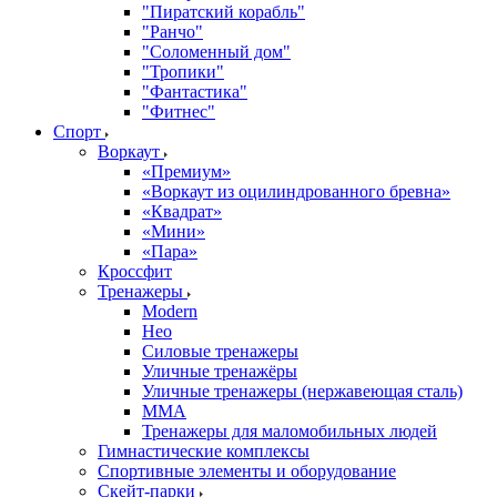
"Пиратский корабль"
"Ранчо"
"Соломенный дом"
"Тропики"
"Фантастика"
"Фитнес"
Спорт
Воркаут
«Премиум»
«Воркаут из оцилиндрованного бревна»
«Квадрат»
«Мини»
«Пара»
Кроссфит
Тренажеры
Modern
Нео
Силовые тренажеры
Уличные тренажёры
Уличные тренажеры (нержавеющая сталь)
ММА
Тренажеры для маломобильных людей
Гимнастические комплексы
Спортивные элементы и оборудование
Скейт-парки