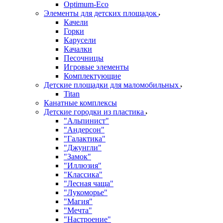
Оptimum-Еco
Элементы для детских площадок
Качели
Горки
Карусели
Качалки
Песочницы
Игровые элементы
Комплектующие
Детские площадки для маломобильных
Titan
Канатные комплексы
Детские городки из пластика
"Альпинист"
"Андерсон"
"Галактика"
"Джунгли"
"Замок"
"Иллюзия"
"Классика"
"Лесная чаща"
"Лукоморье"
"Магия"
"Мечта"
"Настроение"