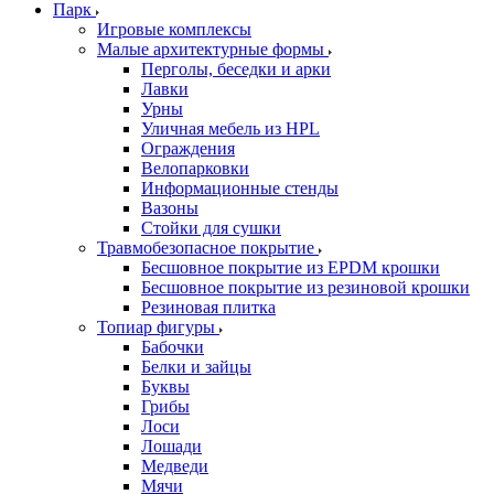
Парк
Игровые комплексы
Малые архитектурные формы
Перголы, беседки и арки
Лавки
Урны
Уличная мебель из HPL
Ограждения
Велопарковки
Информационные стенды
Вазоны
Стойки для сушки
Травмобезопасное покрытие
Бесшовное покрытие из EPDM крошки
Бесшовное покрытие из резиновой крошки
Резиновая плитка
Топиар фигуры
Бабочки
Белки и зайцы
Буквы
Грибы
Лоси
Лошади
Медведи
Мячи