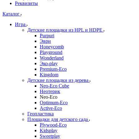
Реквизиты
Каталог
Игра
Детские площадки из HPL и HDPE
Purpuri
Эври
Honeycomb
Playground
Wonderland
Эко-play
Premium-Eco
Kingdom
Детские площадки из дерева
Neo-Eco Cube
Неотерик
Neo-Eco
Оptimum-Еco
Active-Eco
Геопластика
Площадки для детского сада
Plywood-Eco
Kidsplay
Sweetplay