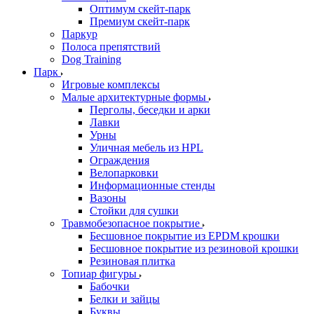
Оптимум скейт-парк
Премиум скейт-парк
Паркур
Полоса препятствий
Dog Training
Парк
Игровые комплексы
Малые архитектурные формы
Перголы, беседки и арки
Лавки
Урны
Уличная мебель из HPL
Ограждения
Велопарковки
Информационные стенды
Вазоны
Стойки для сушки
Травмобезопасное покрытие
Бесшовное покрытие из EPDM крошки
Бесшовное покрытие из резиновой крошки
Резиновая плитка
Топиар фигуры
Бабочки
Белки и зайцы
Буквы