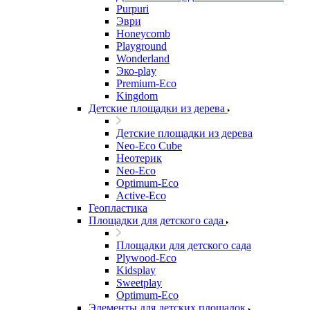
Purpuri
Эври
Honeycomb
Playground
Wonderland
Эко-play
Premium-Eco
Kingdom
Детские площадки из дерева
Детские площадки из дерева
Neo-Eco Cube
Неотерик
Neo-Eco
Оptimum-Еco
Active-Eco
Геопластика
Площадки для детского сада
Площадки для детского сада
Plywood-Eco
Kidsplay
Sweetplay
Оptimum-Еco
Элементы для детских площадок