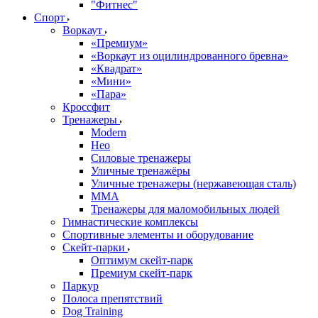
"Фитнес"
Спорт
Воркаут
«Премиум»
«Воркаут из оцилиндрованного бревна»
«Квадрат»
«Мини»
«Пара»
Кроссфит
Тренажеры
Modern
Нео
Силовые тренажеры
Уличные тренажёры
Уличные тренажеры (нержавеющая сталь)
ММА
Тренажеры для маломобильных людей
Гимнастические комплексы
Спортивные элементы и оборудование
Скейт-парки
Оптимум скейт-парк
Премиум скейт-парк
Паркур
Полоса препятствий
Dog Training