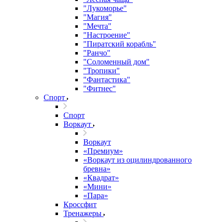
"Лукоморье"
"Магия"
"Мечта"
"Настроение"
"Пиратский корабль"
"Ранчо"
"Соломенный дом"
"Тропики"
"Фантастика"
"Фитнес"
Спорт
Спорт
Воркаут
Воркаут
«Премиум»
«Воркаут из оцилиндрованного
бревна»
«Квадрат»
«Мини»
«Пара»
Кроссфит
Тренажеры