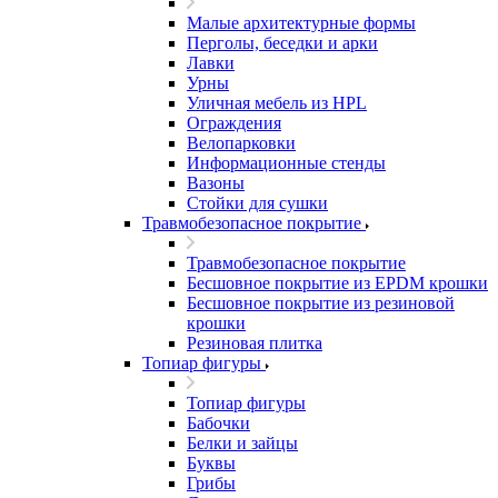
Малые архитектурные формы
Перголы, беседки и арки
Лавки
Урны
Уличная мебель из HPL
Ограждения
Велопарковки
Информационные стенды
Вазоны
Стойки для сушки
Травмобезопасное покрытие
Травмобезопасное покрытие
Бесшовное покрытие из EPDM крошки
Бесшовное покрытие из резиновой
крошки
Резиновая плитка
Топиар фигуры
Топиар фигуры
Бабочки
Белки и зайцы
Буквы
Грибы